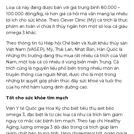
Loại cá này đang được bán với giá trung bình 80.000 –
100.000 đồng/kg, rẻ hơn giá cá hồi mà vẫn mang lại nhiều
lợi ích cho sức khỏe. Theo Clever Clinic (Mỹ) cá trích là thực
phẩm an toàn vì chứa ít thủy ngân hơn một số loại cá giàu
Việt Nam (VASEP), Mỹ, Thái Lan, Nhật Bản, Hàn Quốc là
những thị trường đang thu mua rất nhiều cá trích của Việt
Nam, một loài cá có nhiều ở vùng biển miền Trung. Cá
trích cũng là nguyên liệu phổ biến trong nhiều món ăn
truyền thống của người Nhật, được cho là một trong
những bí quyết góp phần thúc đẩy sức khoẻ và tuổi thọ
của họ nhờ hàm lượng dinh dưỡng cao.
Tốt cho sức khỏe tim mạch
omega 3, đặc biệt là từ các loại cá như cá trích làm giảm
nguy cơ mắc các bệnh tim mạch. Theo tạp chí Healthy
Aging, lượng omega 3 dồi dào trong cá trích giúp làm
giảm chất béo trung tính, tăng cholesterol tốt, ngăn ngừa