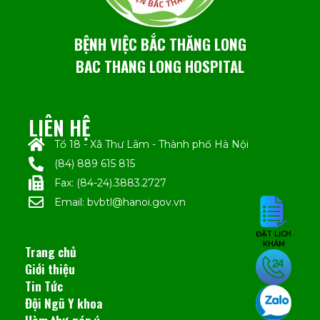
BỆNH VIỆC BẮC THĂNG LONG
BAC THANG LONG HOSPITAL
LIÊN HỆ
Tổ 18 - Xã Thư Lâm - Thành phố Hà Nội
(84) 889 615 815
Fax: (84-24).3883.2727
Email: bvbtl@hanoi.gov.vn
ĐẶT LỊCH
KHÁM
Trang chủ
Giới thiệu
Tin Tức
Đội Ngũ Y khoa
Hòm thư góp ý