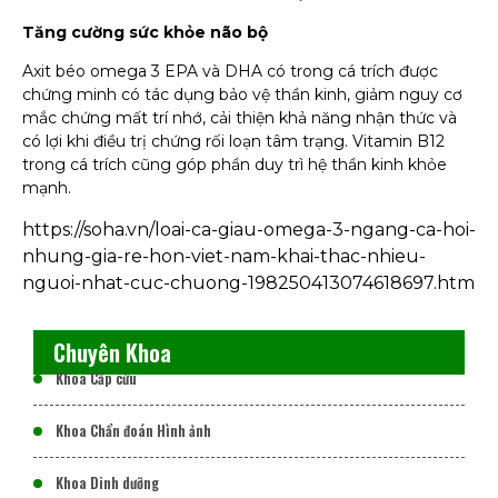
Tăng cường sức khỏe não bộ
Axit béo omega 3 EPA và DHA có trong cá trích được
chứng minh có tác dụng bảo vệ thần kinh, giảm nguy cơ
mắc chứng mất trí nhớ, cải thiện khả năng nhận thức và
có lợi khi điều trị chứng rối loạn tâm trạng. Vitamin B12
trong cá trích cũng góp phần duy trì hệ thần kinh khỏe
mạnh.
https://soha.vn/loai-ca-giau-omega-3-ngang-ca-hoi-
nhung-gia-re-hon-viet-nam-khai-thac-nhieu-
nguoi-nhat-cuc-chuong-198250413074618697.htm
Chuyên Khoa
Khoa Cấp cứu
Khoa Chẩn đoán Hình ảnh
Khoa Dinh dưỡng