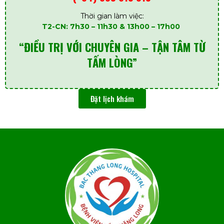
Thời gian làm việc:
T2-CN: 7h30 – 11h30 & 13h00 – 17h00
“ĐIỀU TRỊ VỚI CHUYÊN GIA – TẬN TÂM TỪ
TẤM LÒNG”
Đặt lịch khám