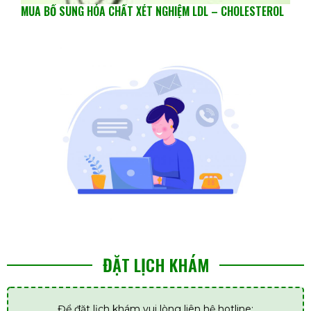
MUA BỔ SUNG HÓA CHẤT XÉT NGHIỆM LDL – CHOLESTEROL
ĐẶT LỊCH KHÁM
Để đặt lịch khám vui lòng liên hệ hotline: