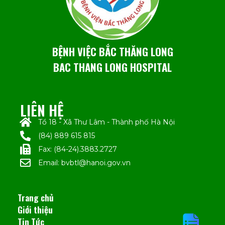
BỆNH VIỆC BẮC THĂNG LONG
BAC THANG LONG HOSPITAL
LIÊN HỆ
Tổ 18 - Xã Thư Lâm - Thành phố Hà Nội
(84) 889 615 815
Fax: (84-24).3883.2727
Email: bvbtl@hanoi.gov.vn
Trang chủ
Giới thiệu
Tin Tức