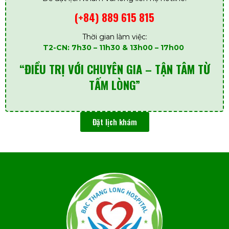
(+84) 889 615 815
Thời gian làm việc:
T2-CN: 7h30 – 11h30 & 13h00 – 17h00
“ĐIỀU TRỊ VỚI CHUYÊN GIA – TẬN TÂM TỪ
TẤM LÒNG”
Đặt lịch khám