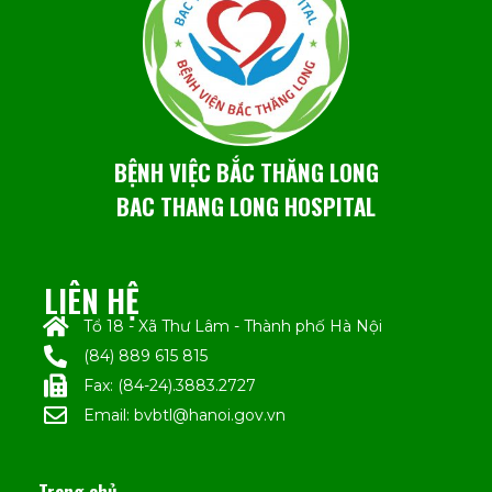
BỆNH VIỆC BẮC THĂNG LONG
BAC THANG LONG HOSPITAL
LIÊN HỆ
Tổ 18 - Xã Thư Lâm - Thành phố Hà Nội
(84) 889 615 815
Fax: (84-24).3883.2727
Email: bvbtl@hanoi.gov.vn
Trang chủ