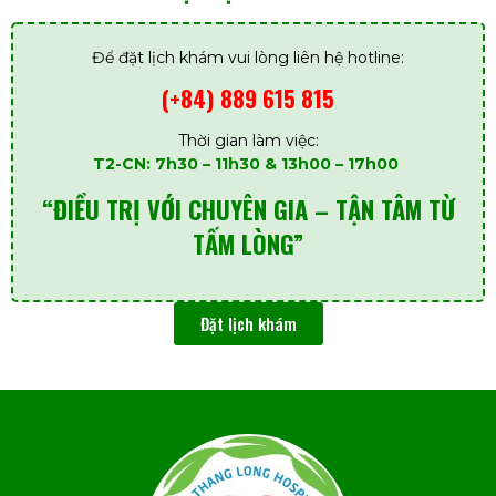
Để đặt lịch khám vui lòng liên hệ hotline:
(+84) 889 615 815
Thời gian làm việc:
T2-CN: 7h30 – 11h30 & 13h00 – 17h00
“ĐIỀU TRỊ VỚI CHUYÊN GIA – TẬN TÂM TỪ
TẤM LÒNG”
Đặt lịch khám