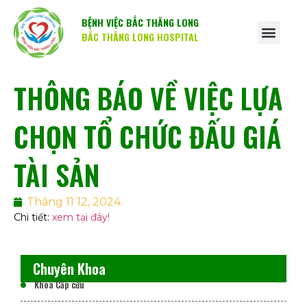
BỆNH VIỆC BẮC THĂNG LONG
BẮC THĂNG LONG HOSPITAL
THÔNG BÁO VỀ VIỆC LỰA
CHỌN TỔ CHỨC ĐẤU GIÁ
TÀI SẢN
Tháng 11 12, 2024
Chi tiết:
xem tại đây!
Chuyên Khoa
Khoa Cấp cứu