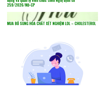
dụng và quản lý viên chức theo Nghị định số
259/2026/NĐ-CP
MUA BỔ SUNG HÓA CHẤT XÉT NGHIỆM LDL – CHOLESTEROL