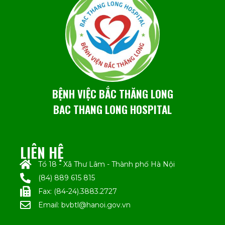
BỆNH VIỆC BẮC THĂNG LONG
BAC THANG LONG HOSPITAL
LIÊN HỆ
Tổ 18 - Xã Thư Lâm - Thành phố Hà Nội
(84) 889 615 815
Fax: (84-24).3883.2727
Email: bvbtl@hanoi.gov.vn