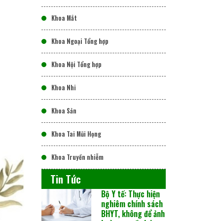
Khoa Mắt
Khoa Ngoại Tổng hợp
Khoa Nội Tổng hợp
Khoa Nhi
Khoa Sản
Khoa Tai Mũi Họng
Khoa Truyền nhiễm
Tin Tức
Bộ Y tế: Thực hiện
nghiêm chính sách
BHYT, không để ảnh