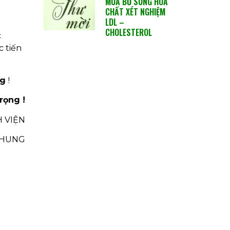
MUA BỔ SUNG HÓA
CHẤT XÉT NGHIỆM
LDL –
CHOLESTEROL
c
c tiến
ng
!
 !
 VIỆN
CHUNG