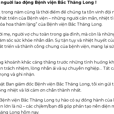
ĩ, nguời lao động Bệnh viện Bắc Thăng Long !
trong năm cũng là thời điểm để chúng ta tôn vinh đội 
hát triển của Bệnh viện – những người cần mẫn, nhiệt tì
đóa hoa thầm lặng” của Bệnh viện Bắc Thăng Long.
i mẹ, người vợ chu toàn trong gia đình, mà còn là nhữn
hăm sóc sức khỏe nhân dân. Sự tận tụy và nhiệt huyết củ
t triển và thành công chung của bệnh viện, mang lại sứ
ững khoảnh khắc căng thẳng trước những tình huống k
ần trách nhiệm, lòng nhân ái và sự chuyên nghiệp… Tất c
rọng và ghi nhận.
t Ban giám đốc Bệnh viện Bắc Thăng Long, tôi xin gửi t
ng nhiệt và lời cảm ơn chân thành nhất.
, Bệnh viện Bắc Thăng Long tự hào có sự đồng hành của
hần lớn là nữ – các chị/em/bạn đã góp phần tạo nên diện
hăng Long hôm nay.