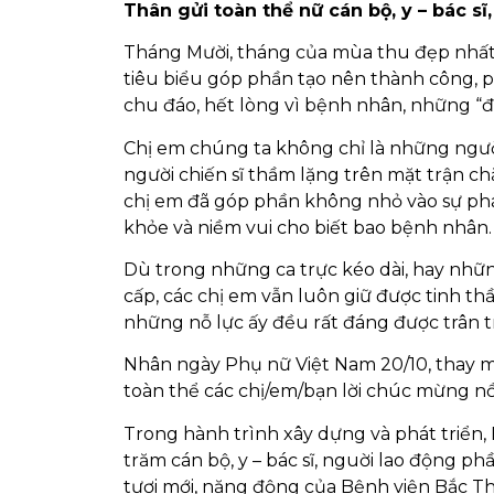
Thân gửi toàn thể nữ cán bộ, y – bác s
Tháng Mười, tháng của mùa thu đẹp nhất 
tiêu biểu góp phần tạo nên thành công, p
chu đáo, hết lòng vì bệnh nhân, những “
Chị em chúng ta không chỉ là những ngườ
người chiến sĩ thầm lặng trên mặt trận c
chị em đã góp phần không nhỏ vào sự phá
khỏe và niềm vui cho biết bao bệnh nhân.
Dù trong những ca trực kéo dài, hay nh
cấp, các chị em vẫn luôn giữ được tinh th
những nỗ lực ấy đều rất đáng được trân t
Nhân ngày Phụ nữ Việt Nam 20/10, thay mặ
toàn thể các chị/em/bạn lời chúc mừng nồ
Trong hành trình xây dựng và phát triển
trăm cán bộ, y – bác sĩ, nguời lao động p
tươi mới, năng động của Bệnh viện Bắc T