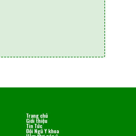
Trang chủ
Giới thiệu
Tin Tức
Đội Ngũ Y khoa
Hòm thư góp ý