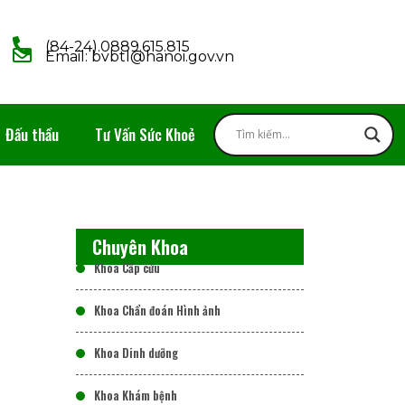
(84-24).0889.615.815
Email: bvbtl@hanoi.gov.vn
Đấu thầu
Tư Vấn Sức Khoẻ
Chuyên Khoa
Khoa Cấp cứu
Khoa Chẩn đoán Hình ảnh
Khoa Dinh dưỡng
Khoa Khám bệnh