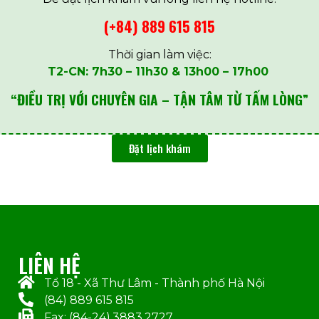
(+84) 889 615 815
Thời gian làm việc:
T2-CN: 7h30 – 11h30 & 13h00 – 17h00
“ĐIỀU TRỊ VỚI CHUYÊN GIA – TẬN TÂM TỪ TẤM LÒNG”
Đặt lịch khám
LIÊN HỆ
Tổ 18 - Xã Thư Lâm - Thành phố Hà Nội
(84) 889 615 815
Fax: (84-24).3883.2727