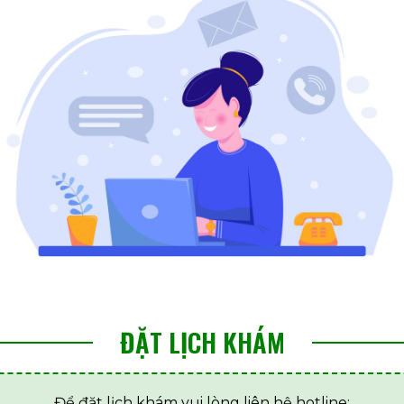
ĐẶT LỊCH KHÁM
Để đặt lịch khám vui lòng liên hệ hotline: