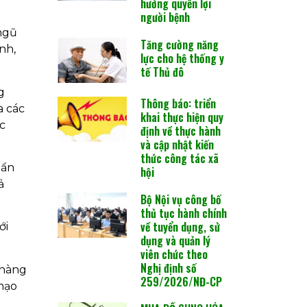
hưởng quyền lợi
người bệnh
ngũ
Tăng cường năng
nh,
lực cho hệ thống y
tế Thủ đô
g
Thông báo: triển
a các
khai thực hiện quy
c
định về thực hành
và cập nhật kiến
thức công tác xã
hẩn
hội
ả
Bộ Nội vụ công bố
thủ tục hành chính
về tuyển dụng, sử
ới
dụng và quản lý
viên chức theo
Nghị định số
 hàng
259/2026/NĐ-CP
 mạo