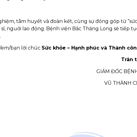
 nghiệm, tâm huyết và đoàn kết, cùng sự đóng góp từ “sứ
ĩ, nguời lao động. Bệnh viện Bắc Thăng Long sẽ tiếp tụ
.
hị/em/bạn lời chúc
Sức khỏe – Hạnh phúc và Thành cô
rân trọng
GIÁM ĐỐC BỆNH
VŨ THÀNH 