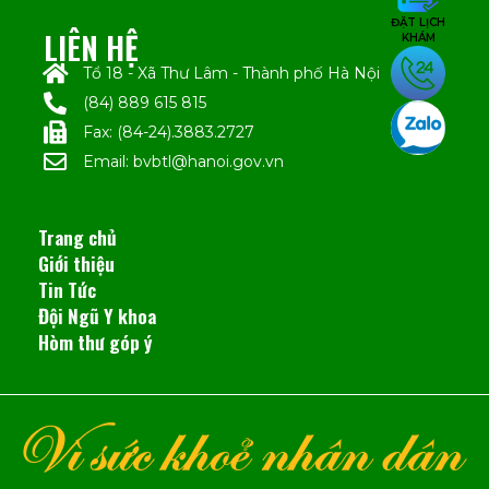
ĐẶT LỊCH
LIÊN HỆ
KHÁM
Tổ 18 - Xã Thư Lâm - Thành phố Hà Nội
(84) 889 615 815
Fax: (84-24).3883.2727
Email: bvbtl@hanoi.gov.vn
Trang chủ
Giới thiệu
Tin Tức
Đội Ngũ Y khoa
Hòm thư góp ý