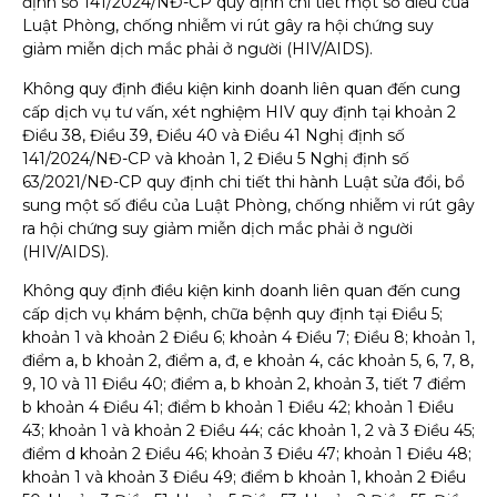
định số 141/2024/NĐ-CP quy định chi tiết một số điều của
Luật Phòng, chống nhiễm vi rút gây ra hội chứng suy
giảm miễn dịch mắc phải ở người (HIV/AIDS).
Không quy định điều kiện kinh doanh liên quan đến cung
cấp dịch vụ tư vấn, xét nghiệm HIV quy định tại khoản 2
Điều 38, Điều 39, Điều 40 và Điều 41 Nghị định số
141/2024/NĐ-CP và khoản 1, 2 Điều 5 Nghị định số
63/2021/NĐ-CP quy định chi tiết thi hành Luật sửa đổi, bổ
sung một số điều của Luật Phòng, chống nhiễm vi rút gây
ra hội chứng suy giảm miễn dịch mắc phải ở người
(HIV/AIDS).
Không quy định điều kiện kinh doanh liên quan đến cung
cấp dịch vụ khám bệnh, chữa bệnh quy định tại Điều 5;
khoản 1 và khoản 2 Điều 6; khoản 4 Điều 7; Điều 8; khoản 1,
điểm a, b khoản 2, điểm a, đ, e khoản 4, các khoản 5, 6, 7, 8,
9, 10 và 11 Điều 40; điểm a, b khoản 2, khoản 3, tiết 7 điểm
b khoản 4 Điều 41; điểm b khoản 1 Điều 42; khoản 1 Điều
43; khoản 1 và khoản 2 Điều 44; các khoản 1, 2 và 3 Điều 45;
điểm d khoản 2 Điều 46; khoản 3 Điều 47; khoản 1 Điều 48;
khoản 1 và khoản 3 Điều 49; điểm b khoản 1, khoản 2 Điều