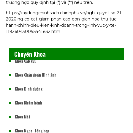
trường hợp quy định tại (*) và (**) nêu trên.
https://xaydungchinhsach.chinhphu.vn/nghi-quyet-so-21-
2026-nq-cp-cat-giam-phan-cap-don-gian-hoa-thu-tuc-
hanh-chinh-dieu-kien-kinh-doanh-trong-linh-vuc-y-te-
119260430095441832.htm
Chuyên Khoa
Khoa Cấp cứu
Khoa Chẩn đoán Hình ảnh
Khoa Dinh dưỡng
Khoa Khám bệnh
Khoa Mắt
Khoa Ngoại Tổng hợp