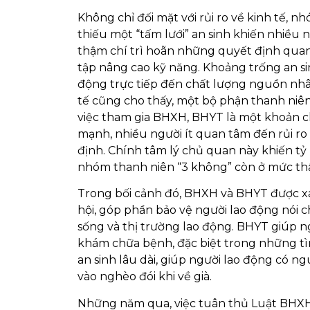
Không chỉ đối mặt với rủi ro về kinh tế, n
thiếu một “tấm lưới” an sinh khiến nhiều ng
thậm chí trì hoãn những quyết định quan 
tập nâng cao kỹ năng. Khoảng trống an si
động trực tiếp đến chất lượng nguồn nhân
tế cũng cho thấy, một bộ phận thanh niên
việc tham gia BHXH, BHYT là một khoản chi 
mạnh, nhiều người ít quan tâm đến rủi ro
định. Chính tâm lý chủ quan này khiến t
nhóm thanh niên “3 không” còn ở mức thấp
Trong bối cảnh đó, BHXH và BHYT được xác
hội, góp phần bảo vệ người lao động nói 
sống và thị trường lao động. BHYT giúp ngư
khám chữa bệnh, đặc biệt trong những t
an sinh lâu dài, giúp người lao động có n
vào nghèo đói khi về già.
Những năm qua, việc tuân thủ Luật BHXH