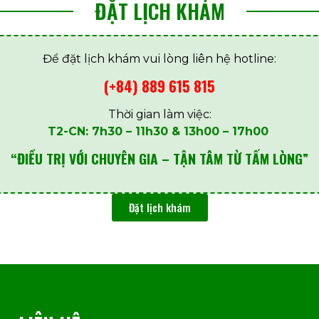
ĐẶT LỊCH KHÁM
Để đặt lịch khám vui lòng liên hệ hotline:
(+84) 889 615 815
Thời gian làm việc:
T2-CN: 7h30 – 11h30 & 13h00 – 17h00
“ĐIỀU TRỊ VỚI CHUYÊN GIA – TẬN TÂM TỪ TẤM LÒNG”
Đặt lịch khám