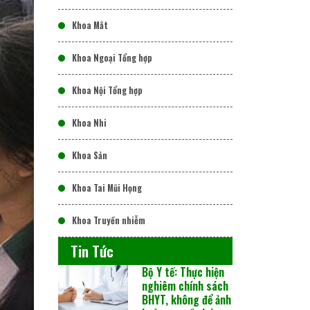
Khoa Mắt
Khoa Ngoại Tổng hợp
Khoa Nội Tổng hợp
Khoa Nhi
Khoa Sản
Khoa Tai Mũi Họng
Khoa Truyền nhiễm
Tin Tức
Bộ Y tế: Thực hiện
nghiêm chính sách
BHYT, không để ảnh