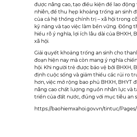
được nâng cao, tạo điều kiện để lao độn
nhiên, để thu hẹp khoảng trống an sinh đ
của cả hệ thống chính trị – xã hội trong 
kỹ năng và tạo việc làm bền vững. Đồng t
hiểu rõ ý nghĩa, lợi ích lâu dài của BHXH,
xã hội.
Giải quyết khoảng trống an sinh cho thanh
đoạn hiện nay mà còn mang ý nghĩa chiến l
hội. Khi người trẻ được bảo vệ bởi BHXH,
định cuộc sống và giảm thiểu các rủi ro 
hơn, việc mở rộng bao phủ BHXH, BHYT đối 
nâng cao chất lượng nguồn nhân lực và t
triển của đất nước, đúng với mục tiêu an 
https://baohiemxahoi.gov.vn/tintuc/Page