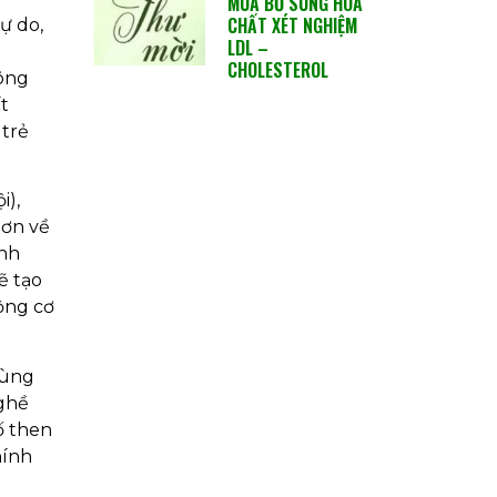
MUA BỔ SUNG HÓA
CHẤT XÉT NGHIỆM
ự do,
LDL –
CHOLESTEROL
hông
t
 trẻ
i),
hơn về
anh
ẽ tạo
ộng cơ
vùng
nghề
ố then
hính