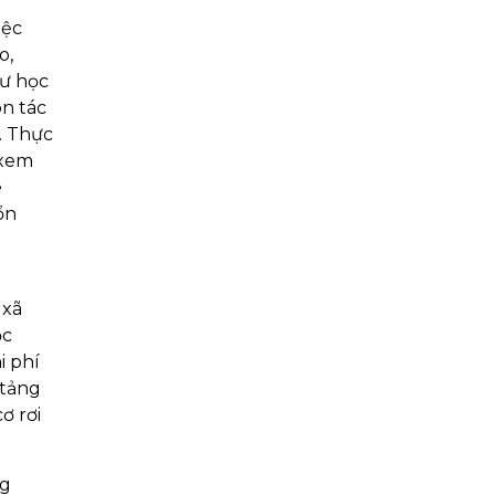
iệc
o,
tư học
òn tác
. Thực
 xem
e
ổn
 xã
ộc
i phí
 tảng
ơ rơi
ng