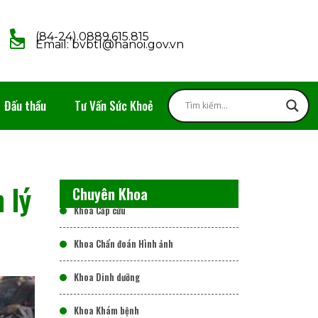
(84-24).0889.615.815
Email: bvbtl@hanoi.gov.vn
Đấu thầu
Tư Vấn Sức Khoẻ
 lý
Chuyên Khoa
Khoa Cấp cứu
Khoa Chẩn đoán Hình ảnh
Khoa Dinh dưỡng
Khoa Khám bệnh