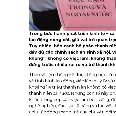
Trong bức tranh phát triển kinh tế – xã
lao động nòng cốt, giữ vai trò quan tr
Tuy nhiên, bên cạnh bộ phận thanh niê
đầy đủ các chính sách an sinh xã hội, 
không”: không có việc làm, không tham
đứng trước nhiều rủi ro và trở thành k
Theo số liệu thống kê được tổng hợp từ 
về tình hình lao động, việc làm quý IV và 
khoảng 1,4 triệu thanh niên không có việc
thanh niên cả nước. Những con số này ph
khăn trong tiếp cận việc làm bền vững, đồ
nghề nghiệp, đào tạo kỹ năng và tạo việc
chịu tác động mạnh mẽ của chuyển đổi số