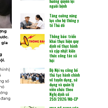
hưởng quyền lợi
người bệnh
Tăng cường năng
lực cho hệ thống y
tế Thủ đô
ượng
Thông báo: triển
nước.
khai thực hiện quy
 gia
định về thực hành
và cập nhật kiến
g
thức công tác xã
hội
ội.
hính)
Bộ Nội vụ công bố
thủ tục hành chính
ó
về tuyển dụng, sử
ng số
dụng và quản lý
khó
viên chức theo
ướng
Nghị định số
g đang
259/2026/NĐ-CP