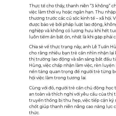
Thực tế cho thấy, thanh niên “3 không” ch
việc làm thời vụ hoặc ngắn hạn. Thu nhập
thương trước các cú sốc kinh tế – xã hội.
được bảo vệ bởi pháp luật lao động, khô
nghiệp và không có lương hưu khi hết tuổ
luôn tiềm ẩn bất ổn, nhất là khi gặp phải
Chia sẻ về thực trạng này, anh Lê Tuấn Hù
cho rằng nhiều bạn trẻ cần nhìn nhận lại
thị trường lao động và sẵn sàng bắt đầu 
Hùng, việc chấp nhận làm việc, rèn luyện 
nền tảng quan trọng để người trẻ từng bư
hội việc làm trong tương lai.
Cùng với đó, người trẻ cần chủ động học 
an toàn và thích nghi với yêu cầu của thị
truyền thống bị thu hẹp, việc tiếp cận k
chốt giúp thanh niên nâng cao năng lực c
thức.