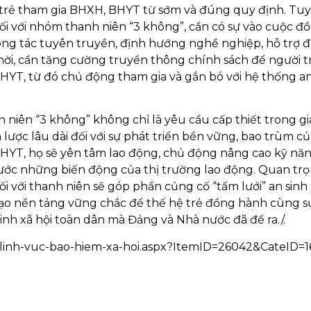
g trẻ tham gia BHXH, BHYT từ sớm và đúng quy định. Tuy
ối với nhóm thanh niên “3 không”, cần có sự vào cuộc đ
công tác tuyên truyền, định hướng nghề nghiệp, hỗ trợ đ
hời, cần tăng cường truyền thông chính sách để người t
 BHYT, từ đó chủ động tham gia và gắn bó với hệ thống an
 niên “3 không” không chỉ là yêu cầu cấp thiết trong gi
ược lâu dài đối với sự phát triển bền vững, bao trùm củ
 BHYT, họ sẽ yên tâm lao động, chủ động nâng cao kỹ năn
trước những biến động của thị trường lao động. Quan tr
với thanh niên sẽ góp phần củng cố “tấm lưới” an sinh x
ạo nền tảng vững chắc để thế hệ trẻ đồng hành cùng s
sinh xã hội toàn dân mà Đảng và Nhà nước đã đề ra./.
s/linh-vuc-bao-hiem-xa-hoi.aspx?ItemID=26042&CateID=1