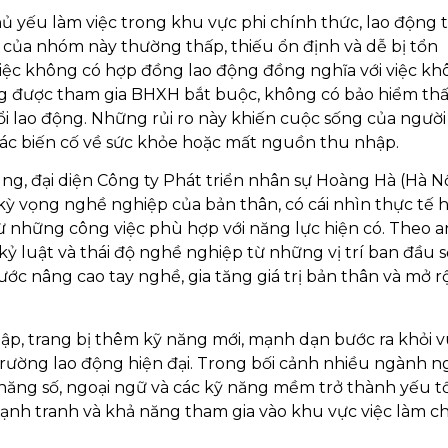
ủ yếu làm việc trong khu vực phi chính thức, lao động t
 của nhóm này thường thấp, thiếu ổn định và dễ bị tổn
 Việc không có hợp đồng lao động đồng nghĩa với việc k
ng được tham gia BHXH bắt buộc, không có bảo hiểm thấ
i lao động. Những rủi ro này khiến cuộc sống của người
 các biến cố về sức khỏe hoặc mất nguồn thu nhập.
ng, đại diện Công ty Phát triển nhân sự Hoàng Hà (Hà Nộ
 kỳ vọng nghề nghiệp của bản thân, có cái nhìn thực tế 
từ những công việc phù hợp với năng lực hiện có. Theo 
kỷ luật và thái độ nghề nghiệp từ những vị trí ban đầu s
ớc nâng cao tay nghề, gia tăng giá trị bản thân và mở r
tập, trang bị thêm kỹ năng mới, mạnh dạn bước ra khỏi 
 trường lao động hiện đại. Trong bối cảnh nhiều ngành 
ỹ năng số, ngoại ngữ và các kỹ năng mềm trở thành yếu t
ạnh tranh và khả năng tham gia vào khu vực việc làm c