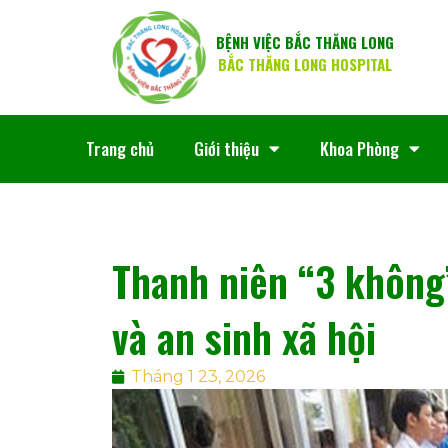
BỆNH VIỆC BẮC THĂNG LONG
BẮC THĂNG LONG HOSPITAL
Trang chủ
Giới thiệu
Khoa Phòng
Thanh niên “3 không
và an sinh xã hội
Tháng 1 23, 2026