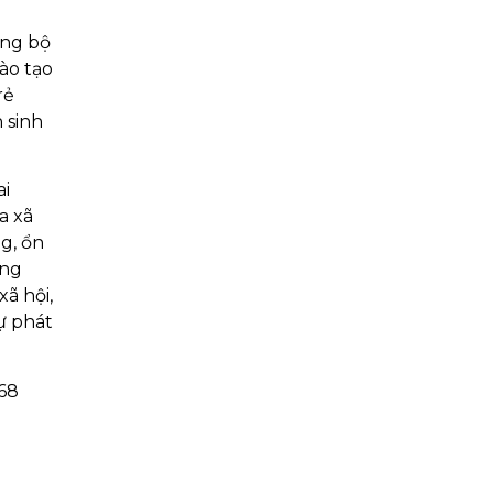
ồng bộ
ào tạo
rẻ
 sinh
ai
a xã
g, ổn
ọng
ã hội,
ự phát
68