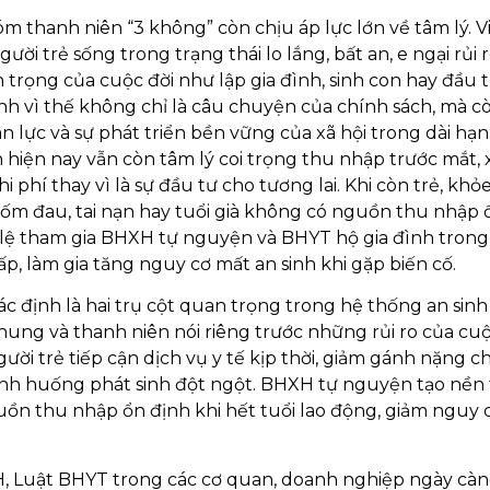
hóm thanh niên “3 không” còn chịu áp lực lớn về tâm lý. V
ười trẻ sống trong trạng thái lo lắng, bất an, e ngại rủi r
trọng của cuộc đời như lập gia đình, sinh con hay đầu 
nh vì thế không chỉ là câu chuyện của chính sách, mà c
 lực và sự phát triển bền vững của xã hội trong dài hạn
 hiện nay vẫn còn tâm lý coi trọng thu nhập trước mắt,
phí thay vì là sự đầu tư cho tương lai. Khi còn trẻ, khỏ
 ốm đau, tai nạn hay tuổi già không có nguồn thu nhập 
ỷ lệ tham gia BHXH tự nguyện và BHYT hộ gia đình trong
, làm gia tăng nguy cơ mất an sinh khi gặp biến cố.
 định là hai trụ cột quan trọng trong hệ thống an sinh
chung và thanh niên nói riêng trước những rủi ro của cu
ời trẻ tiếp cận dịch vụ y tế kịp thời, giảm gánh nặng ch
ình huống phát sinh đột ngột. BHXH tự nguyện tạo nền
guồn thu nhập ổn định khi hết tuổi lao động, giảm nguy c
, Luật BHYT trong các cơ quan, doanh nghiệp ngày cà