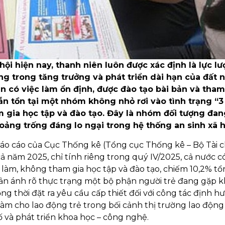
 hội hiện nay, thanh niên luôn được xác định là lực l
ọng trong tăng trưởng và phát triển dài hạn của đất 
n có việc làm ổn định, được đào tạo bài bản và tham
vẫn tồn tại một nhóm không nhỏ rơi vào tình trạng “3
 gia học tập và đào tạo. Đây là nhóm đối tượng đan
hoảng trống đáng lo ngại trong hệ thống an sinh xã h
báo cáo của Cục Thống kê (Tổng cục Thống kê – Bộ Tài c
cả năm 2025, chỉ tính riêng trong quý IV/2025, cả nước c
 làm, không tham gia học tập và đào tạo, chiếm 10,2% tổ
ản ánh rõ thực trạng một bộ phận người trẻ đang gặp 
ng thời đặt ra yêu cầu cấp thiết đối với công tác định h
 làm cho lao động trẻ trong bối cảnh thị trường lao độn
 và phát triển khoa học – công nghệ.