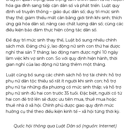
hóa gia đình sang tiếp cận dân số và phát triển. Luật quy
định về truyền thông – giáo dục dân số; duy trì mức sinh
thay thế; giảm thiểu mất cân bằng giới tính khi sinh; thích
ứng già hóa dân số; nâng cao chất lượng dân số; cùng các
điều kiện bảo đảm thực hiện công tác dân số.
Để duy trì mức sinh thay thế, Luật bổ sung nhiều chính
sách mới. Đáng chú ý, lao động nữ sinh con thứ hai được
nghỉ thai sản 7 tháng; lao động nam được nghỉ 10 ngày
làm việc khi vợ sinh con. So với quy định hiện hành, thời
gian nghỉ của lao động nữ tăng thêm một tháng.
Luật cũng bổ sung các chính sách hỗ trợ tài chính: hỗ trợ
phụ nữ dân tộc thiểu số rất ít người khi sinh con; hỗ trợ
phụ nữ tại những địa phương có mức sinh thấp; và hỗ trợ
phụ nữ sinh đủ hai con trước 35 tuổi. Đặc biệt, người có từ
hai con đẻ trở lên sẽ được ưu tiên mua, thuê mua hoặc
thuê nhà ở xã hội. Chính phủ được giao quy định mức
hưởng cụ thể theo điều kiện kinh tế – xã hội từng thời kỳ.
Quốc hội thông qua Luật Dân số (nguồn: Internet)