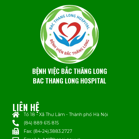
BỆNH VIỆC BẮC THĂNG LONG
BAC THANG LONG HOSPITAL
LIÊN HỆ
Tổ 18 - Xã Thư Lâm - Thành phố Hà Nội
(84) 889 615 815
Fax: (84-24).3883.2727