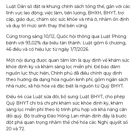
Luật Dân số đặt ra khung chính sách tổng thể, gắn với các
lĩnh vực lao động, việc làm, tiền lương, BHXH, BHYT, trợ
cấp, giáo dục, chăm sóc sức khỏe và nhà ở, nhằm ổn định
và duy trì mức sinh thay thế bền vững.
Cũng trong sáng 10/12, Quốc hội thông qua Luật Phòng
bệnh với 93,02% đại biểu tán thành. Luật gồm 6 chương,
46 điều và có hiệu lực từ ngày 1/7/2026.
Một nội dung được quan tâm lớn là quy định về khám sức
khỏe định kỳ và khám sàng lọc miễn phí. Để bảo đảm
nguồn lực thực hiện, Chính phủ đã điều chỉnh quy định
theo hướng đa dạng hóa nguồn kinh phí, gồm ngân sách
nhà nước, xã hội hóa và đặc biệt là nguồn từ Quỹ BHYT.
Điều 44 của Luật sửa đổi, bổ sung Luật BHYT, cho phép
Quỹ BHYT chi trả chi phí khám sức khỏe định kỳ, khám
sàng lọc miễn phí theo lộ trình phù hợp với khả năng cân
đối quỹ. Bộ trưởng Đào Hồng Lan nhận định đây là bước
đột phá quan trọng nhằm thể chế hóa các Nghị quyết số
20 và 72.