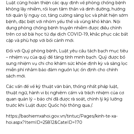
Luật cũng hoàn thiện các quy định về phòng chống bệnh
không lây nhiễm, rối loạn tâm thần và dinh dưỡng, hướng
tới quản lý nguy cơ, tăng cường sàng lọc và phát hiện sớm
bệnh, đặc biệt với nhóm yếu thế và vùng khó khăn. Nội
dung phòng chống bệnh truyền nhiễm được điều chỉnh
trên cơ sở bài học từ đại dịch COVID-19, khắc phục các bất
cập và phù hợp với bối cảnh mới.
Đối với Quỹ phòng bệnh, Luật yêu cầu tách bạch mục tiêu
– nhiệm vụ của quỹ để tăng tính minh bạch. Quỹ được bổ
sung nhiệm vụ chi cho khám sức khỏe định kỳ và sàng lọc
miễn phí nhằm bảo đảm nguồn lực ổn định cho chính
sách mới.
Các vấn đề về kỹ thuật văn bản, thống nhất pháp luật,
thuật ngữ, hành vi bị nghiêm cấm và trách nhiệm của cơ
quan quản lý – báo chí đã được rà soát, chỉnh lý kỹ lưỡng
trước khi Luật được Quốc hội thông qua./.
https://baohiemxahoi.gov.vn/tintuc/Pages/kinh-te-xa-
hoi.aspx?ItemID=25812&CateID=170