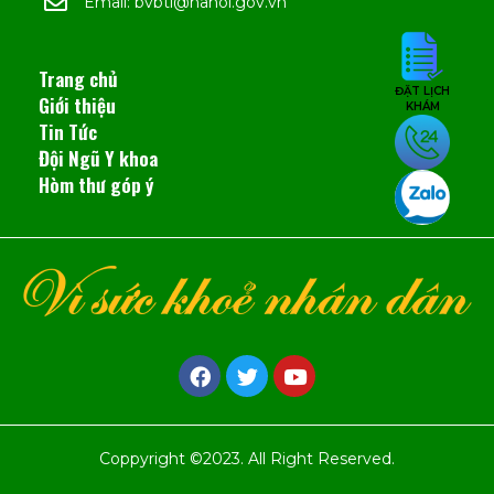
Email: bvbtl@hanoi.gov.vn
Trang chủ
ĐẶT LỊCH
Giới thiệu
KHÁM
Tin Tức
Đội Ngũ Y khoa
Hòm thư góp ý
Coppyright ©2023. All Right Reserved.