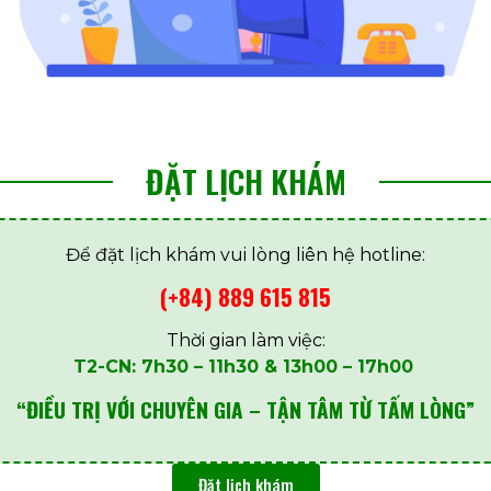
ĐẶT LỊCH KHÁM
Để đặt lịch khám vui lòng liên hệ hotline:
(+84) 889 615 815
Thời gian làm việc:
T2-CN: 7h30 – 11h30 & 13h00 – 17h00
“ĐIỀU TRỊ VỚI CHUYÊN GIA – TẬN TÂM TỪ TẤM LÒNG”
Đặt lịch khám