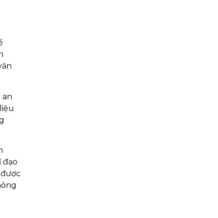
ề
h
văn
m an
liệu
ng
m
ỉ đạo
g được
phòng