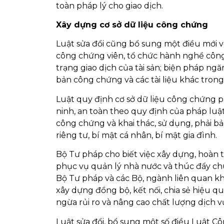
toàn pháp lý cho giao dịch.
Xây dựng cơ sở dữ liệu công chứng
Luật sửa đổi cũng bổ sung một điều mới v
công chứng viên, tổ chức hành nghề công
trạng giao dịch của tài sản; biện pháp ng
bản công chứng và các tài liệu khác tron
Luật quy định cơ sở dữ liệu công chứng ph
ninh, an toàn theo quy định của pháp luật
công chứng và khai thác, sử dụng, phải b
riêng tư, bí mật cá nhân, bí mật gia đình.
Bộ Tư pháp cho biết việc xây dựng, hoàn 
phục vụ quản lý nhà nước và thúc đẩy chu
Bộ Tư pháp và các Bộ, ngành liên quan kh
xây dựng đồng bộ, kết nối, chia sẻ hiệu q
ngừa rủi ro và nâng cao chất lượng dịch 
Luật sửa đổi, bổ sung một số điều Luật Cô