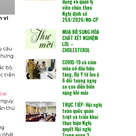
dụng và quản lý
viên chức theo
Nghị định số
 vi
259/2026/NĐ-CP
MUA BỔ SUNG HÓA
CHẤT XÉT NGHIỆM
LDL –
u cầu
CHOLESTEROL
chứng.
COVID-19 và cúm
mùa có dấu hiệu
ác bộ,
tăng, Bộ Y tế lưu ý
c trên
6 đối tượng nguy
cơ cao diễn biến
nặng khi mắc
oại
c nguy
TRỰC TIẾP: Hội nghị
ân thủ
toàn quốc quán
triệt và triển khai
thực hiện Nghị
ng
quyết Hội nghị
Trung ương 3
g nhất