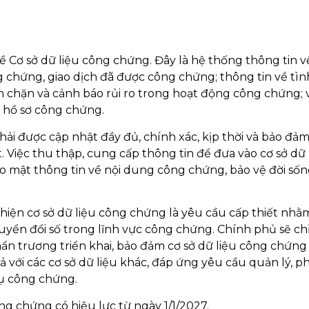
ề Cơ sở dữ liệu công chứng. Đây là hệ thống thông tin v
 chứng, giao dịch đã được công chứng; thông tin về tìn
ăn chặn và cảnh báo rủi ro trong hoạt động công chứng; 
g hồ sơ công chứng.
ải được cập nhật đầy đủ, chính xác, kịp thời và bảo đả
. Việc thu thập, cung cấp thông tin để đưa vào cơ sở dữ 
ảo mật thông tin về nội dung công chứng, bảo vệ đời số
thiện cơ sở dữ liệu công chứng là yêu cầu cấp thiết nhằ
yển đổi số trong lĩnh vực công chứng. Chính phủ sẽ ch
ẩn trương triển khai, bảo đảm cơ sở dữ liệu công chứn
uả với các cơ sở dữ liệu khác, đáp ứng yêu cầu quản lý, 
vụ công chứng.
ng chứng có hiệu lực từ ngày 1/1/2027.