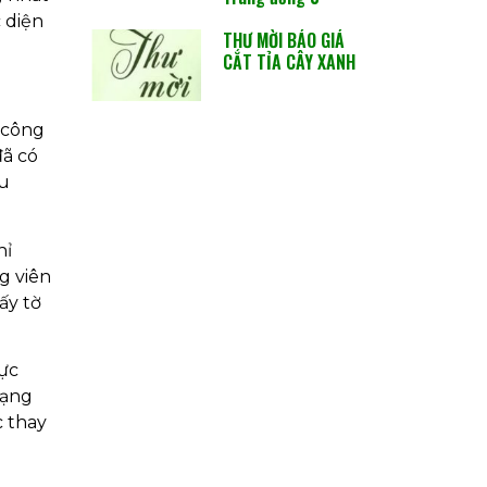
 diện
THƯ MỜI BÁO GIÁ
CẮT TỈA CÂY XANH
 công
đã có
ầu
hỉ
g viên
ấy tờ
ực
rạng
c thay