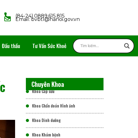
(84-24).0889.615.815
Email: bvbtl@hanoi.gov.vn
Đấu thầu
Tư Vấn Sức Khoẻ
c
Chuyên Khoa
Khoa Cấp cứu
Khoa Chẩn đoán Hình ảnh
Khoa Dinh dưỡng
Khoa Khám bệnh