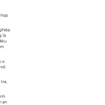
ó hợp
ghiệp.
g là
điều
ảm
 vi
 mô
tra,
ành
m an