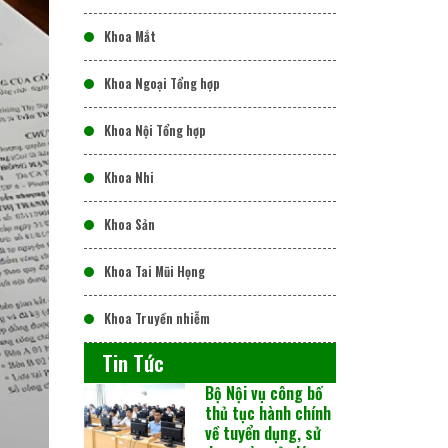
Khoa Mắt
Khoa Ngoại Tổng hợp
Khoa Nội Tổng hợp
Khoa Nhi
Khoa Sản
Khoa Tai Mũi Họng
Khoa Truyền nhiễm
Tin Tức
Bộ Nội vụ công bố
thủ tục hành chính
về tuyển dụng, sử