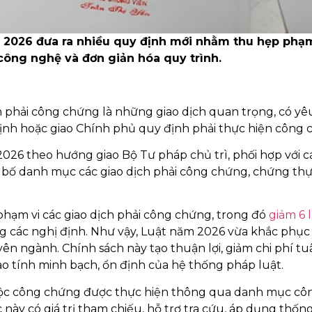
 2026 đưa ra nhiều quy định mới nhằm thu hẹp phạm
công nghệ và đơn giản hóa quy trình.
 phải công chứng là những giao dịch quan trọng, có yê
định hoặc giao Chính phủ quy định phải thực hiện công 
026 theo hướng giao Bộ Tư pháp chủ trì, phối hợp với c
g bố danh mục các giao dịch phải công chứng, chứng thự
hạm vi các giao dịch phải công chứng, trong đó
giảm 6 l
g các nghị định. Như vậy, Luật năm 2026 vừa khắc phụ
ên ngành. Chính sách này tạo thuận lợi, giảm chi phí tu
ao tính minh bạch, ổn định của hệ thống pháp luật.
buộc công chứng được thực hiện thông qua danh mục cô
 này có giá trị tham chiếu, hỗ trợ tra cứu, áp dụng thốn