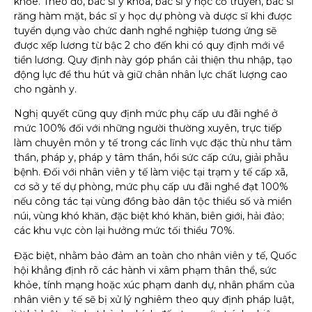
khỏe. Theo đó, bác sĩ y khoa, bác sĩ y học cổ truyền, bác sĩ
răng hàm mặt, bác sĩ y học dự phòng và dược sĩ khi được
tuyển dụng vào chức danh nghề nghiệp tương ứng sẽ
được xếp lương từ bậc 2 cho đến khi có quy định mới về
tiền lương. Quy định này góp phần cải thiện thu nhập, tạo
động lực để thu hút và giữ chân nhân lực chất lượng cao
cho ngành y.
Nghị quyết cũng quy định mức phụ cấp ưu đãi nghề ở
mức 100% đối với những người thường xuyên, trực tiếp
làm chuyên môn y tế trong các lĩnh vực đặc thù như tâm
thần, pháp y, pháp y tâm thần, hồi sức cấp cứu, giải phẫu
bệnh. Đối với nhân viên y tế làm việc tại trạm y tế cấp xã,
cơ sở y tế dự phòng, mức phụ cấp ưu đãi nghề đạt 100%
nếu công tác tại vùng đồng bào dân tộc thiểu số và miền
núi, vùng khó khăn, đặc biệt khó khăn, biên giới, hải đảo;
các khu vực còn lại hưởng mức tối thiểu 70%.
Đặc biệt, nhằm bảo đảm an toàn cho nhân viên y tế, Quốc
hội khẳng định rõ các hành vi xâm phạm thân thể, sức
khỏe, tính mạng hoặc xúc phạm danh dự, nhân phẩm của
nhân viên y tế sẽ bị xử lý nghiêm theo quy định pháp luật,