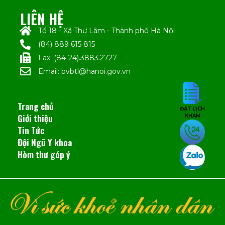
LIÊN HỆ
Tổ 18 - Xã Thư Lâm - Thành phố Hà Nội
(84) 889 615 815
Fax: (84-24).3883.2727
Email: bvbtl@hanoi.gov.vn
Trang chủ
ĐẶT LỊCH
Giới thiệu
KHÁM
Tin Tức
Đội Ngũ Y khoa
Hòm thư góp ý