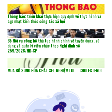
Thông báo: triển khai thực hiện quy định về thực hành và
cập nhật kiến thức công tác xã hội
Bộ Nội vụ công bố thủ tục hành chính về tuyển dụng, sử
dụng và quản lý viên chức theo Nghị định số
259/2026/NĐ-CP
MUA BỔ SUNG HÓA CHẤT XÉT NGHIỆM LDL – CHOLESTEROL