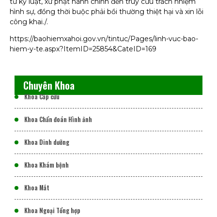
từ kỷ luật, xử phạt hành chính đến truy cứu trách nhiệm
hình sự, đồng thời buộc phải bồi thường thiệt hại và xin lỗi
công khai./.
https://baohiemxahoi.gov.vn/tintuc/Pages/linh-vuc-bao-
hiem-y-te.aspx?ItemID=25854&CateID=169
Chuyên Khoa
Khoa Cấp cứu
Khoa Chẩn đoán Hình ảnh
Khoa Dinh dưỡng
Khoa Khám bệnh
Khoa Mắt
Khoa Ngoại Tổng hợp