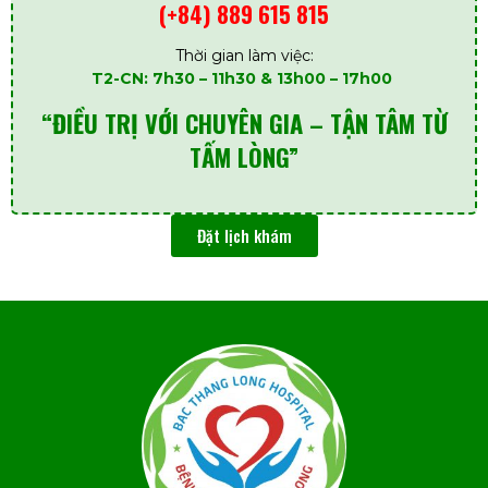
(+84) 889 615 815
Thời gian làm việc:
T2-CN: 7h30 – 11h30 & 13h00 – 17h00
“ĐIỀU TRỊ VỚI CHUYÊN GIA – TẬN TÂM TỪ
TẤM LÒNG”
Đặt lịch khám