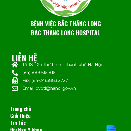
BỆNH VIỆC BẮC THĂNG LONG
BAC THANG LONG HOSPITAL
LIÊN HỆ
Tổ 18 - Xã Thư Lâm - Thành phố Hà Nội
(84) 889 615 815
Fax: (84-24).3883.2727
Email: bvbtl@hanoi.gov.vn
Trang chủ
Giới thiệu
Tin Tức
Đội Ngũ Y khoa