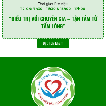
Thời gian làm việc:
T2-CN: 7h30 – 11h30 & 13h00 – 17h00
“ĐIỀU TRỊ VỚI CHUYÊN GIA – TẬN TÂM TỪ
TẤM LÒNG”
Đặt lịch khám