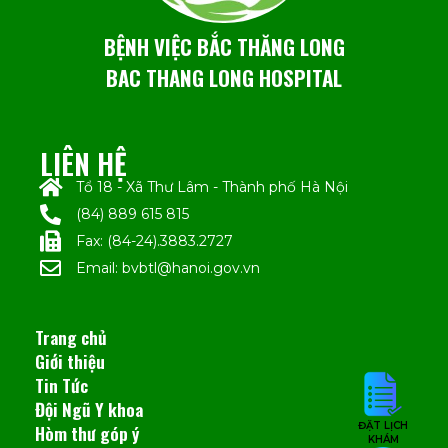
BỆNH VIỆC BẮC THĂNG LONG
BAC THANG LONG HOSPITAL
LIÊN HỆ
Tổ 18 - Xã Thư Lâm - Thành phố Hà Nội
(84) 889 615 815
Fax: (84-24).3883.2727
Email: bvbtl@hanoi.gov.vn
Trang chủ
Giới thiệu
Tin Tức
Đội Ngũ Y khoa
ĐẶT LỊCH
Hòm thư góp ý
KHÁM