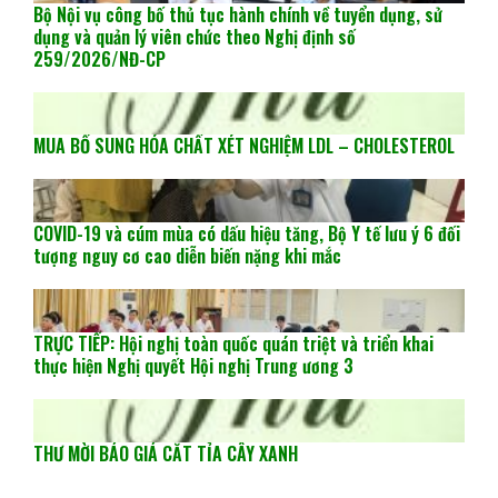
Bộ Nội vụ công bố thủ tục hành chính về tuyển dụng, sử
dụng và quản lý viên chức theo Nghị định số
259/2026/NĐ-CP
MUA BỔ SUNG HÓA CHẤT XÉT NGHIỆM LDL – CHOLESTEROL
COVID-19 và cúm mùa có dấu hiệu tăng, Bộ Y tế lưu ý 6 đối
tượng nguy cơ cao diễn biến nặng khi mắc
TRỰC TIẾP: Hội nghị toàn quốc quán triệt và triển khai
thực hiện Nghị quyết Hội nghị Trung ương 3
THƯ MỜI BÁO GIÁ CẮT TỈA CÂY XANH