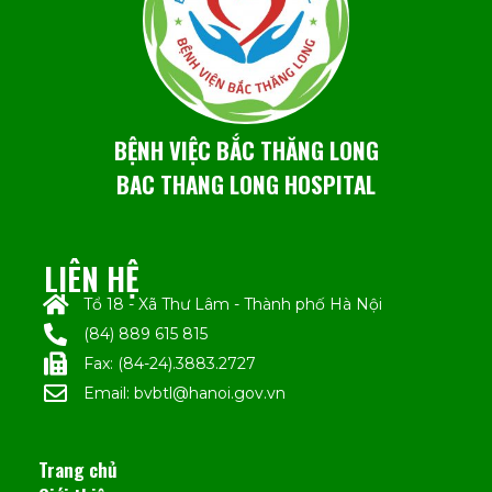
BỆNH VIỆC BẮC THĂNG LONG
BAC THANG LONG HOSPITAL
LIÊN HỆ
Tổ 18 - Xã Thư Lâm - Thành phố Hà Nội
(84) 889 615 815
Fax: (84-24).3883.2727
Email: bvbtl@hanoi.gov.vn
Trang chủ