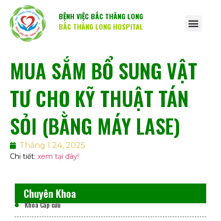
BỆNH VIỆC BẮC THĂNG LONG
BẮC THĂNG LONG HOSPITAL
MUA SẮM BỔ SUNG VẬT
TƯ CHO KỸ THUẬT TÁN
SỎI (BẰNG MÁY LASE)
Tháng 1 24, 2025
Chi tiết:
xem tại đây!
Chuyên Khoa
Khoa Cấp cứu