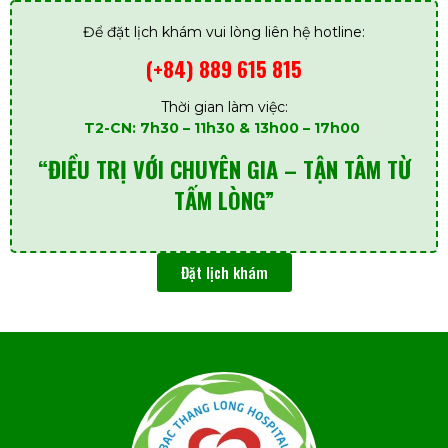
Để đặt lịch khám vui lòng liên hệ hotline:
(+84) 889 615 815
Thời gian làm việc:
T2-CN: 7h30 – 11h30 & 13h00 – 17h00
“ĐIỀU TRỊ VỚI CHUYÊN GIA – TẬN TÂM TỪ
TẤM LÒNG”
Đặt lịch khám