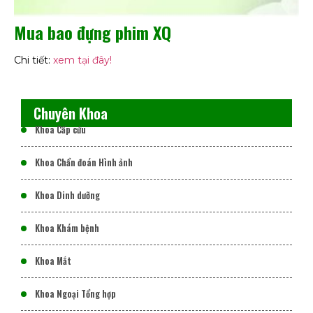
Mua bao đựng phim XQ
Chi tiết:
xem tại đây!
Chuyên Khoa
Khoa Cấp cứu
Khoa Chẩn đoán Hình ảnh
Khoa Dinh dưỡng
Khoa Khám bệnh
Khoa Mắt
Khoa Ngoại Tổng hợp