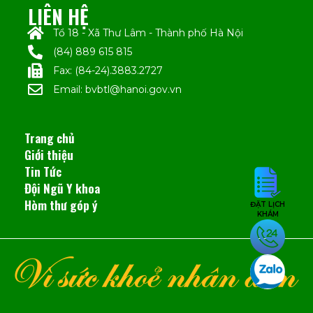
LIÊN HỆ
Tổ 18 - Xã Thư Lâm - Thành phố Hà Nội
(84) 889 615 815
Fax: (84-24).3883.2727
Email: bvbtl@hanoi.gov.vn
Trang chủ
Giới thiệu
Tin Tức
Đội Ngũ Y khoa
Hòm thư góp ý
ĐẶT LỊCH
KHÁM