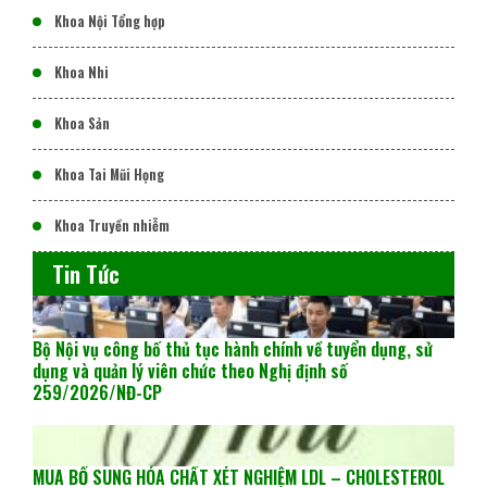
Khoa Nội Tổng hợp
Khoa Nhi
Khoa Sản
Khoa Tai Mũi Họng
Khoa Truyền nhiễm
Tin Tức
Bộ Nội vụ công bố thủ tục hành chính về tuyển dụng, sử
dụng và quản lý viên chức theo Nghị định số
259/2026/NĐ-CP
MUA BỔ SUNG HÓA CHẤT XÉT NGHIỆM LDL – CHOLESTEROL