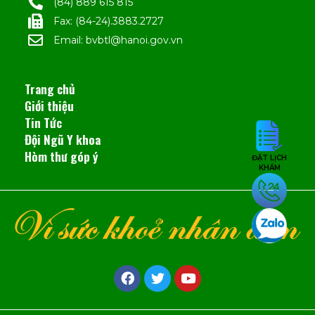
(84) 889 615 815
Fax: (84-24).3883.2727
Email: bvbtl@hanoi.gov.vn
Trang chủ
Giới thiệu
Tin Tức
Đội Ngũ Y khoa
Hòm thư góp ý
ĐẶT LỊCH
KHÁM