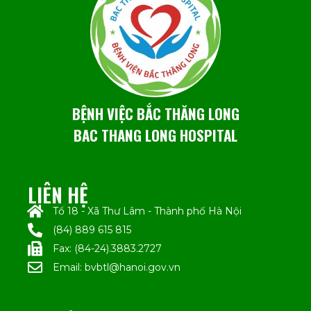
BỆNH VIỆC BẮC THĂNG LONG
BAC THANG LONG HOSPITAL
LIÊN HỆ
Tổ 18 - Xã Thư Lâm - Thành phố Hà Nội
(84) 889 615 815
Fax: (84-24).3883.2727
Email: bvbtl@hanoi.gov.vn