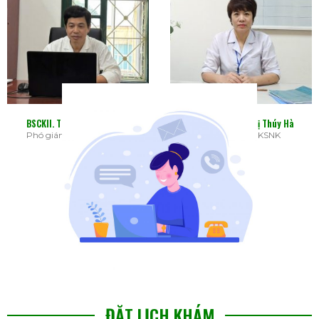
BSCKII. TRẦN XUÂN THĂNG
ĐDCKI. Nguyễn Thị Thúy Hà
Phó giám đốc Bệnh viện
Trưởng khoa KSNK
ĐẶT LỊCH KHÁM