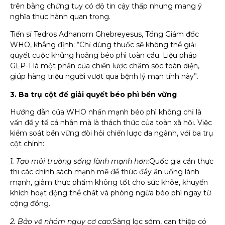
trên bằng chứng tuy có độ tin cậy thấp nhưng mang ý
nghĩa thực hành quan trọng.
Tiến sĩ Tedros Adhanom Ghebreyesus, Tổng Giám đốc
WHO, khẳng định: “Chỉ dùng thuốc sẽ không thể giải
quyết cuộc khủng hoảng béo phì toàn cầu. Liệu pháp
GLP-1 là một phần của chiến lược chăm sóc toàn diện,
giúp hàng triệu người vượt qua bệnh lý mạn tính này”.
3. Ba trụ cột để giải quyết béo phì bền vững
Hướng dẫn của WHO nhấn mạnh béo phì không chỉ là
vấn đề y tế cá nhân mà là thách thức của toàn xã hội. Việc
kiểm soát bền vững đòi hỏi chiến lược đa ngành, với ba trụ
cột chính:
1. Tạo môi trường sống lành mạnh hơn:
Quốc gia cần thực
thi các chính sách mạnh mẽ để thúc đẩy ăn uống lành
mạnh, giảm thực phẩm không tốt cho sức khỏe, khuyến
khích hoạt động thể chất và phòng ngừa béo phì ngay từ
cộng đồng.
2. Bảo vệ nhóm nguy cơ cao:
Sàng lọc sớm, can thiệp có