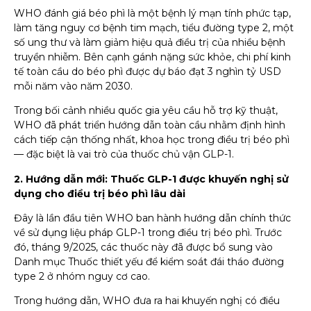
WHO đánh giá béo phì là một bệnh lý mạn tính phức tạp,
làm tăng nguy cơ bệnh tim mạch, tiểu đường type 2, một
số ung thư và làm giảm hiệu quả điều trị của nhiều bệnh
truyền nhiễm. Bên cạnh gánh nặng sức khỏe, chi phí kinh
tế toàn cầu do béo phì được dự báo đạt 3 nghìn tỷ USD
mỗi năm vào năm 2030.
Trong bối cảnh nhiều quốc gia yêu cầu hỗ trợ kỹ thuật,
WHO đã phát triển hướng dẫn toàn cầu nhằm định hình
cách tiếp cận thống nhất, khoa học trong điều trị béo phì
— đặc biệt là vai trò của thuốc chủ vận GLP-1.
2. Hướng dẫn mới: Thuốc GLP-1 được khuyến nghị sử
dụng cho điều trị béo phì lâu dài
Đây là lần đầu tiên WHO ban hành hướng dẫn chính thức
về sử dụng liệu pháp GLP-1 trong điều trị béo phì. Trước
đó, tháng 9/2025, các thuốc này đã được bổ sung vào
Danh mục Thuốc thiết yếu để kiểm soát đái tháo đường
type 2 ở nhóm nguy cơ cao.
Trong hướng dẫn, WHO đưa ra hai khuyến nghị có điều