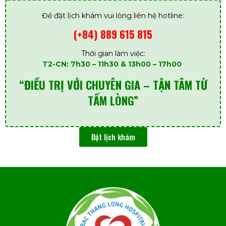
Để đặt lịch khám vui lòng liên hệ hotline:
(+84) 889 615 815
Thời gian làm việc:
T2-CN: 7h30 – 11h30 & 13h00 – 17h00
“ĐIỀU TRỊ VỚI CHUYÊN GIA – TẬN TÂM TỪ
TẤM LÒNG”
Đặt lịch khám