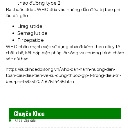
tháo đường type 2
Ba thuốc được WHO đưa vào hướng dẫn điều trị béo phì
lâu dài gồm:
Liraglutide
Semaglutide
Tirzepatide
WHO nhấn mạnh việc sử dụng phải đi kèm theo dõi y tế
chặt chẽ, kết hợp biện pháp lối sống và chương trình chăm
sóc dài hạn.
https://suckhoedoisong.vn/who-ban-hanh-huong-dan-
toan-cau-dau-tien-ve-su-dung-thuoc-glp-1-trong-dieu-tri-
beo-phi-169251202182814436.htm
Chuyên Khoa
Khoa Cấp cứu