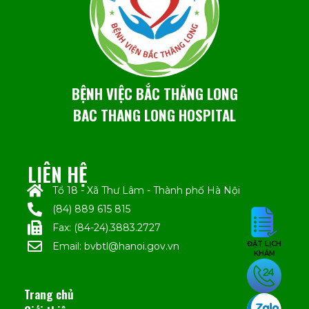
BỆNH VIỆC BẮC THĂNG LONG
BAC THANG LONG HOSPITAL
LIÊN HỆ
Tổ 18 - Xã Thư Lâm - Thành phố Hà Nội
(84) 889 615 815
Fax: (84-24).3883.2727
ĐẶT LỊCH
Email: bvbtl@hanoi.gov.vn
KHÁM
Trang chủ