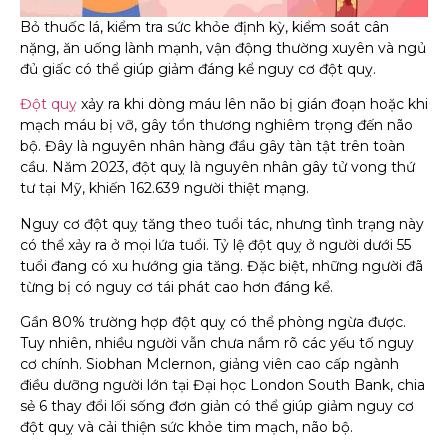
Bỏ thuốc lá, kiểm tra sức khỏe định kỳ, kiểm soát cân
nặng, ăn uống lành mạnh, vận động thường xuyên và ngủ
đủ giấc có thể giúp giảm đáng kể nguy cơ đột quỵ.
Đột quỵ
xảy ra khi dòng máu lên não bị gián đoạn hoặc khi
mạch máu bị vỡ, gây tổn thương nghiêm trọng đến não
bộ. Đây là nguyên nhân hàng đầu gây tàn tật trên toàn
cầu. Năm 2023, đột quỵ là nguyên nhân gây tử vong thứ
tư tại Mỹ, khiến 162.639 người thiệt mạng.
Nguy cơ đột quỵ tăng theo tuổi tác, nhưng tình trạng này
có thể xảy ra ở mọi lứa tuổi. Tỷ lệ đột quỵ ở người dưới 55
tuổi đang có xu hướng gia tăng. Đặc biệt, những người đã
từng bị có nguy cơ tái phát cao hơn đáng kể.
Gần 80% trường hợp đột quỵ có thể phòng ngừa được.
Tuy nhiên, nhiều người vẫn chưa nắm rõ các yếu tố nguy
cơ chính. Siobhan Mclernon, giảng viên cao cấp ngành
điều dưỡng người lớn tại Đại học London South Bank, chia
sẻ 6 thay đổi lối sống đơn giản có thể giúp giảm nguy cơ
đột quỵ và cải thiện sức khỏe tim mạch, não bộ.