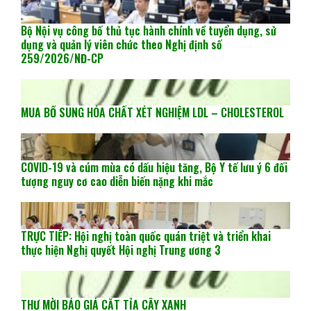
Bộ Nội vụ công bố thủ tục hành chính về tuyển dụng, sử
dụng và quản lý viên chức theo Nghị định số
259/2026/NĐ-CP
MUA BỔ SUNG HÓA CHẤT XÉT NGHIỆM LDL – CHOLESTEROL
COVID-19 và cúm mùa có dấu hiệu tăng, Bộ Y tế lưu ý 6 đối
tượng nguy cơ cao diễn biến nặng khi mắc
TRỰC TIẾP: Hội nghị toàn quốc quán triệt và triển khai
thực hiện Nghị quyết Hội nghị Trung ương 3
THƯ MỜI BÁO GIÁ CẮT TỈA CÂY XANH