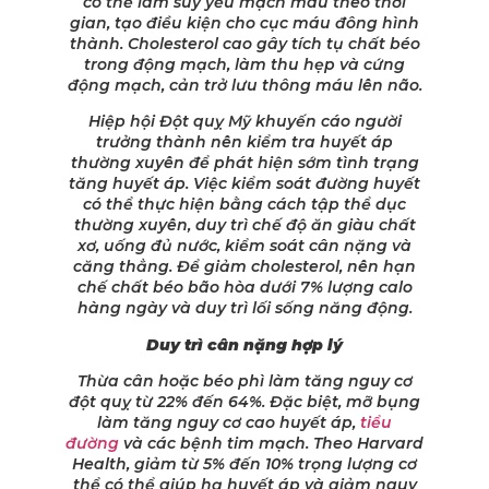
có thể làm suy yếu mạch máu theo thời
gian, tạo điều kiện cho cục máu đông hình
thành. Cholesterol cao gây tích tụ chất béo
trong động mạch, làm thu hẹp và cứng
động mạch, cản trở lưu thông máu lên não.
Hiệp hội Đột quỵ Mỹ khuyến cáo người
trưởng thành nên kiểm tra huyết áp
thường xuyên để phát hiện sớm tình trạng
tăng huyết áp. Việc kiểm soát đường huyết
có thể thực hiện bằng cách tập thể dục
thường xuyên, duy trì chế độ ăn giàu chất
xơ, uống đủ nước, kiểm soát cân nặng và
căng thẳng. Để giảm cholesterol, nên hạn
chế chất béo bão hòa dưới 7% lượng calo
hàng ngày và duy trì lối sống năng động.
Duy trì cân nặng hợp lý
Thừa cân hoặc béo phì làm tăng nguy cơ
đột quỵ từ 22% đến 64%. Đặc biệt, mỡ bụng
làm tăng nguy cơ cao huyết áp,
tiểu
đường
và các bệnh tim mạch. Theo Harvard
Health, giảm từ 5% đến 10% trọng lượng cơ
thể có thể giúp hạ huyết áp và giảm nguy