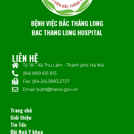
BỆNH VIỆC BẮC THĂNG LONG
BAC THANG LONG HOSPITAL
LIÊN HỆ
Tổ 18 - Xã Thư Lâm - Thành phố Hà Nội
(84) 889 615 815
Fax: (84-24).3883.2727
Email: bvbtl@hanoi.gov.vn
Trang chủ
Giới thiệu
Tin Tức
Đội Ngũ Y khoa