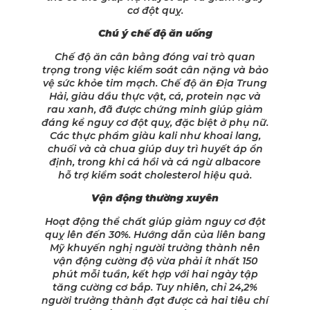
cơ đột quỵ.
Chú ý chế độ ăn uống
Chế độ ăn cân bằng đóng vai trò quan
trọng trong việc kiểm soát cân nặng và bảo
vệ sức khỏe tim mạch. Chế độ ăn Địa Trung
Hải, giàu dầu thực vật, cá, protein nạc và
rau xanh, đã được chứng minh giúp giảm
đáng kể nguy cơ đột quỵ, đặc biệt ở phụ nữ.
Các thực phẩm giàu kali như khoai lang,
chuối và cà chua giúp duy trì huyết áp ổn
định, trong khi cá hồi và cá ngừ albacore
hỗ trợ kiểm soát cholesterol hiệu quả.
Vận động thường xuyên
Hoạt động thể chất giúp giảm nguy cơ đột
quỵ lên đến 30%. Hướng dẫn của liên bang
Mỹ khuyến nghị người trưởng thành nên
vận động cường độ vừa phải ít nhất 150
phút mỗi tuần, kết hợp với hai ngày tập
tăng cường cơ bắp. Tuy nhiên, chỉ 24,2%
người trưởng thành đạt được cả hai tiêu chí