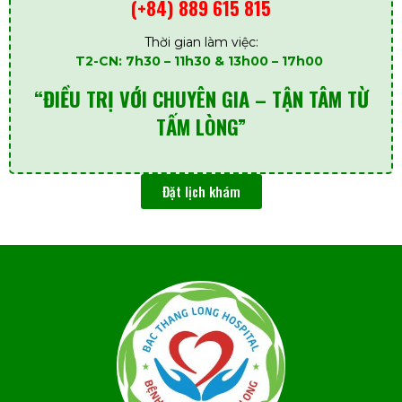
(+84) 889 615 815
Thời gian làm việc:
T2-CN: 7h30 – 11h30 & 13h00 – 17h00
“ĐIỀU TRỊ VỚI CHUYÊN GIA – TẬN TÂM TỪ
TẤM LÒNG”
Đặt lịch khám