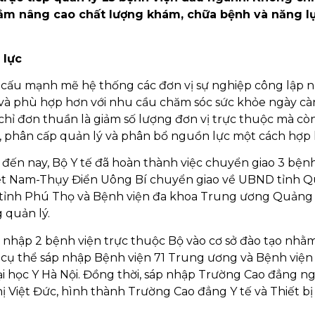
nhằm nâng cao chất lượng khám, chữa bệnh và năng l
 lực
cơ cấu mạnh mẽ hệ thống các đơn vị sự nghiệp công lập
 và phù hợp hơn với nhu cầu chăm sóc sức khỏe ngày c
 chỉ đơn thuần là giảm số lượng đơn vị trực thuộc mà còn
ụ, phân cấp quản lý và phân bổ nguồn lực một cách hợp l
đến nay, Bộ Y tế đã hoàn thành việc chuyển giao 3 bệnh
iệt Nam-Thụy Điển Uông Bí chuyển giao về UBND tỉnh 
D tỉnh Phú Thọ và Bệnh viện đa khoa Trung ương Quản
 quản lý.
áp nhập 2 bệnh viện trực thuộc Bộ vào cơ sở đào tạo nhằ
, cụ thể sáp nhập Bệnh viện 71 Trung ương và Bệnh việ
 học Y Hà Nội. Đồng thời, sáp nhập Trường Cao đẳng n
ị Việt Đức, hình thành Trường Cao đẳng Y tế và Thiết bị 