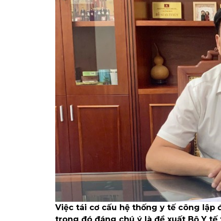
Việc tái cơ cấu hệ thống y tế công lập
trong đó đáng chú ý là đề xuất Bộ Y tế