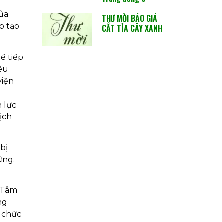
của
THƯ MỜI BÁO GIÁ
o tạo
CẮT TỈA CÂY XANH
ế tiếp
yêu
viện
 lực
ịch
bị
ứng.
n Tâm
ng
 chức