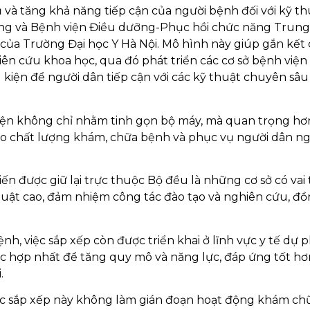
và tăng khả năng tiếp cận của người bệnh đối với kỹ th
ương và Bệnh viện Điều dưỡng-Phục hồi chức năng Trun
ủa Trường Đại học Y Hà Nội. Mô hình này giúp gắn kết 
ên cứu khoa học, qua đó phát triển các cơ sở bệnh viện
u kiện để người dân tiếp cận với các kỹ thuật chuyên sâu
 viện không chỉ nhằm tinh gọn bộ máy, mà quan trọng hơ
ao chất lượng khám, chữa bệnh và phục vụ người dân n
n được giữ lại trực thuộc Bộ đều là những cơ sở có vai 
thuật cao, đảm nhiệm công tác đào tạo và nghiên cứu, đ
, việc sắp xếp còn được triển khai ở lĩnh vực y tế dự 
ược hợp nhất để tăng quy mô và năng lực, đáp ứng tốt h
.
iệc sắp xếp này không làm gián đoạn hoạt động khám ch