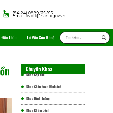
(84-24).0889.615.815
Email: bvbtl@hanoi.gov.vn
Đấu thầu
Tư Vấn Sức Khoẻ
uồn
Chuyên Khoa
Khoa Cấp cứu
Khoa Chẩn đoán Hình ảnh
Khoa Dinh dưỡng
Khoa Khám bệnh