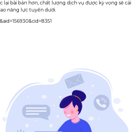
 lại bài bản hơn, chất lượng dịch vụ được kỳ vọng sẽ cải
cao năng lực tuyến dưới.
3&aid=156930&cid=8351