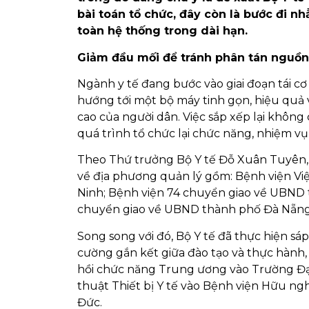
bài toán tổ chức, đây còn là bước đi 
toàn hệ thống trong dài hạn.
Giảm đầu mối để tránh phân tán nguồn
Ngành y tế đang bước vào giai đoạn tái 
hướng tới một bộ máy tinh gọn, hiệu quả
cao của người dân. Việc sắp xếp lại không
quá trình tổ chức lại chức năng, nhiệm v
Theo Thứ trưởng Bộ Y tế Đỗ Xuân Tuyên, 
về địa phương quản lý gồm: Bệnh viện V
Ninh; Bệnh viện 74 chuyển giao về UBN
chuyển giao về UBND thành phố Đà Nẵng
Song song với đó, Bộ Y tế đã thực hiện s
cường gắn kết giữa đào tạo và thực hành
hồi chức năng Trung ương vào Trường Đại
thuật Thiết bị Y tế vào Bệnh viện Hữu ngh
Đức.