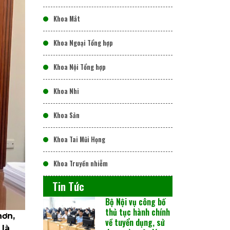
Khoa Mắt
Khoa Ngoại Tổng hợp
Khoa Nội Tổng hợp
Khoa Nhi
Khoa Sản
Khoa Tai Mũi Họng
Khoa Truyền nhiễm
Tin Tức
Bộ Nội vụ công bố
thủ tục hành chính
hơn,
về tuyển dụng, sử
 là