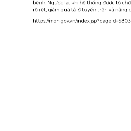
bệnh. Ngược lại, khi hệ thống được tổ chức
rõ rệt, giảm quá tải ở tuyến trên và nâng 
https://moh.gov.vn/index.jsp?pageId=580