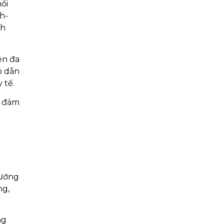
ồi
h-
nh
ện đa
ò dẫn
 tế.
o đảm
tướng
ng,
ng