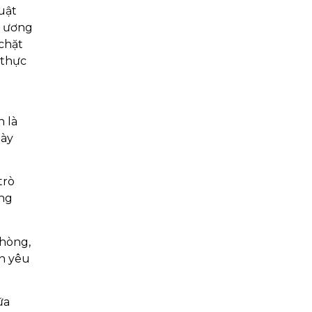
uật
g ương
chặt
 thực
n là
gày
trò
ồng
phòng,
ơn yêu
ữa