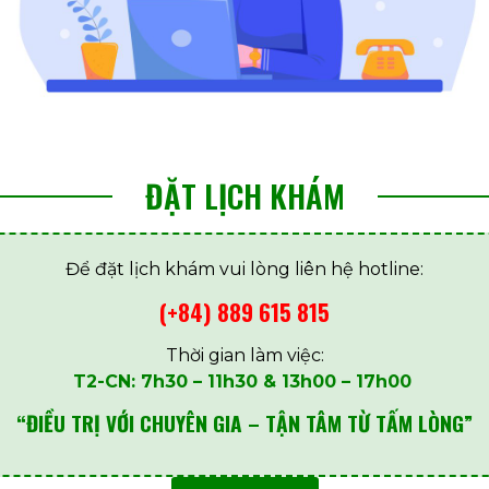
ĐẶT LỊCH KHÁM
Để đặt lịch khám vui lòng liên hệ hotline:
(+84) 889 615 815
Thời gian làm việc:
T2-CN: 7h30 – 11h30 & 13h00 – 17h00
“ĐIỀU TRỊ VỚI CHUYÊN GIA – TẬN TÂM TỪ TẤM LÒNG”