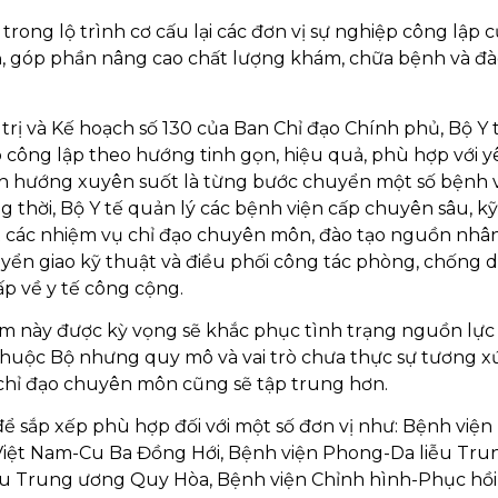
rong lộ trình cơ cấu lại các đơn vị sự nghiệp công lập 
ả, góp phần nâng cao chất lượng khám, chữa bệnh và đà
rị và Kế hoạch số 130 của Ban Chỉ đạo Chính phủ, Bộ Y t
ệp công lập theo hướng tinh gọn, hiệu quả, phù hợp với 
định hướng xuyên suốt là từng bước chuyển một số bệnh 
 thời, Bộ Y tế quản lý các bệnh viện cấp chuyên sâu, kỹ
t các nhiệm vụ chỉ đạo chuyên môn, đào tạo nguồn nhân
yển giao kỹ thuật và điều phối công tác phòng, chống d
p về y tế công cộng.
 này được kỳ vọng sẽ khắc phục tình trạng nguồn lực 
thuộc Bộ nhưng quy mô và vai trò chưa thực sự tương x
 chỉ đạo chuyên môn cũng sẽ tập trung hơn.
 để sắp xếp phù hợp đối với một số đơn vị như: Bệnh việ
Việt Nam-Cu Ba Đồng Hới, Bệnh viện Phong-Da liễu Tru
u Trung ương Quy Hòa, Bệnh viện Chỉnh hình-Phục hồi