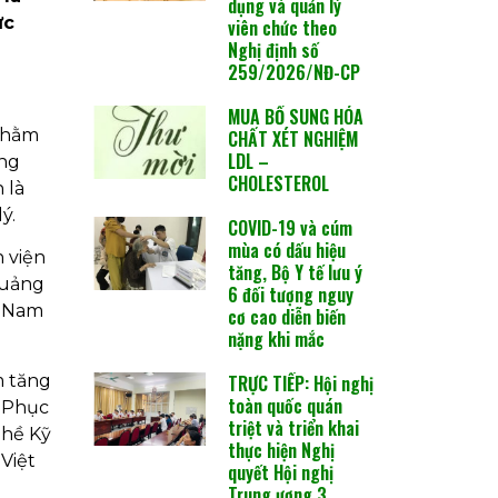
dụng và quản lý
ực
viên chức theo
Nghị định số
259/2026/NĐ-CP
MUA BỔ SUNG HÓA
 nhằm
CHẤT XÉT NGHIỆM
LDL –
àng
CHOLESTEROL
 là
ý.
COVID-19 và cúm
mùa có dấu hiệu
 viện
tăng, Bộ Y tế lưu ý
Quảng
6 đối tượng nguy
g Nam
cơ cao diễn biến
nặng khi mắc
TRỰC TIẾP: Hội nghị
m tăng
toàn quốc quán
n Phục
triệt và triển khai
ghề Kỹ
thực hiện Nghị
Việt
quyết Hội nghị
Trung ương 3