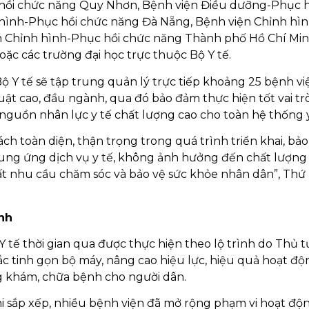
 hồi chức năng Quy Nhơn, Bệnh viện Điều dưỡng-Phục h
hình-Phục hồi chức năng Đà Nẵng, Bệnh viện Chỉnh hìn
n Chỉnh hình-Phục hồi chức năng Thành phố Hồ Chí Mi
ặc các trường đại học trực thuộc Bộ Y tế.
Bộ Y tế sẽ tập trung quản lý trực tiếp khoảng 25 bệnh vi
ật cao, đầu ngành, qua đó bảo đảm thực hiện tốt vai tr
 nguồn nhân lực y tế chất lượng cao cho toàn hệ thống y
 cách toàn diện, thận trọng trong quá trình triển khai, bả
cung ứng dịch vụ y tế, không ảnh hưởng đến chất lượng
t nhu cầu chăm sóc và bảo vệ sức khỏe nhân dân”, Thứ
nh
Y tế thời gian qua được thực hiện theo lộ trình do Thủ 
 tinh gọn bộ máy, nâng cao hiệu lực, hiệu quả hoạt độ
g khám, chữa bệnh cho người dân.
hi sắp xếp, nhiều bệnh viện đã mở rộng phạm vi hoạt độ