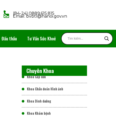
(84-24).0889.615.815
Email: bvbtl@hanoi.gov.vn
Đấu thầu
Tư Vấn Sức Khoẻ
Chuyên Khoa
Khoa Cấp cứu
Khoa Chẩn đoán Hình ảnh
Khoa Dinh dưỡng
Khoa Khám bệnh