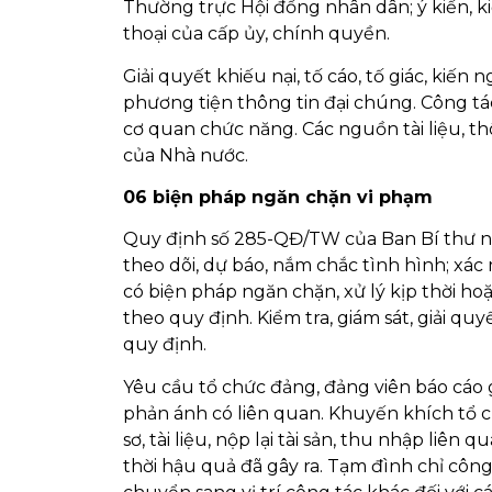
Thường trực Hội đồng nhân dân; ý kiến, ki
thoại của cấp ủy, chính quyền.
Giải quyết khiếu nại, tố cáo, tố giác, kiến
phương tiện thông tin đại chúng. Công tác p
cơ quan chức năng. Các nguồn tài liệu, t
của Nhà nước.
06 biện pháp ngăn chặn vi phạm
Quy định số 285-QĐ/TW của Ban Bí thư nêu
theo dõi, dự báo, nắm chắc tình hình; xá
có biện pháp ngăn chặn, xử lý kịp thời h
theo quy định. Kiểm tra, giám sát, giải q
quy định.
Yêu cầu tổ chức đảng, đảng viên báo cáo giả
phản ánh có liên quan. Khuyến khích tổ c
sơ, tài liệu, nộp lại tài sản, thu nhập li
thời hậu quả đã gây ra. Tạm đình chỉ công 