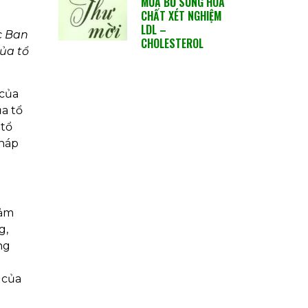
MUA BỔ SUNG HÓA
CHẤT XÉT NGHIỆM
LDL –
c Ban
CHOLESTEROL
ủa tổ
 của
a tổ
 tổ
pháp
đảm
g,
ng
 của