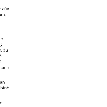
c của
àm,
ân
lý
n, dữ
ổ
ổ
 sinh
uan
chính
n,