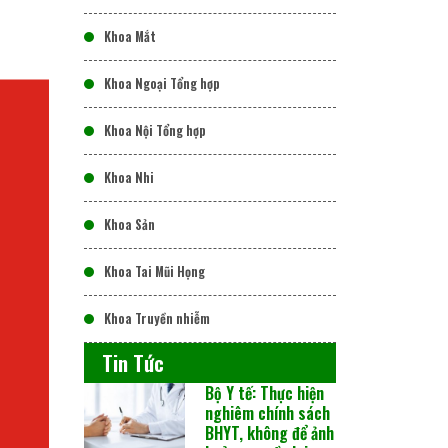
Khoa Mắt
Khoa Ngoại Tổng hợp
Khoa Nội Tổng hợp
Khoa Nhi
Khoa Sản
Khoa Tai Mũi Họng
Khoa Truyền nhiễm
Tin Tức
Bộ Y tế: Thực hiện
nghiêm chính sách
BHYT, không để ảnh