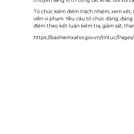
chuyển sang vị trí công tác khác đối với c
Tổ chức kiểm điểm trách nhiệm, xem xét, x
viên vi phạm. Yêu cầu tổ chức đảng, đản
điểm theo kết luận kiểm tra, giám sát, than
https://baohiemxahoi.gov.vn/tintuc/Pag