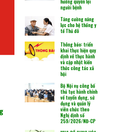
hưởng quyền lợi
người bệnh
Tăng cường năng
lực cho hệ thống y
tế Thủ đô
Thông báo: triển
khai thực hiện quy
định về thực hành
và cập nhật kiến
thức công tác xã
hội
Bộ Nội vụ công bố
thủ tục hành chính
về tuyển dụng, sử
dụng và quản lý
ng
viên chức theo
Nghị định số
259/2026/NĐ-CP