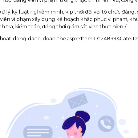
án bộ, đảng viên vi phạm trong thực thi nhiệm vụ, công v
ử lý kỷ luật nghiêm minh, kịp thời đối với tổ chức đảng,
g viên vi phạm xây dựng kế hoạch khắc phục vi phạm, kh
h tra, kiểm toán, đồng thời giám sát việc thực hiện./.
es/hoat-dong-dang-doan-the.aspx?ItemID=24839&CateID