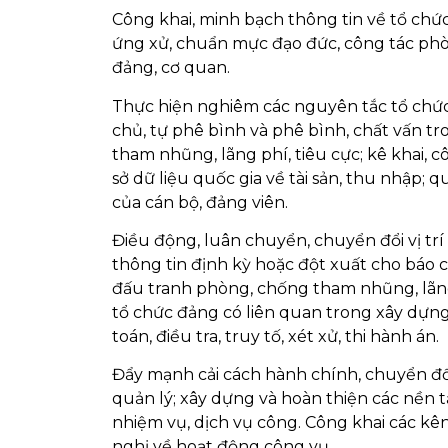
Công khai, minh bạch thông tin về tổ chức
ứng xử, chuẩn mực đạo đức, công tác phòn
đảng, cơ quan.
Thực hiện nghiêm các nguyên tắc tổ chức
chủ, tự phê bình và phê bình, chất vấn t
tham nhũng, lãng phí, tiêu cực; kê khai, c
sở dữ liệu quốc gia về tài sản, thu nhập; 
của cán bộ, đảng viên.
Điều động, luân chuyển, chuyển đổi vị tr
thông tin định kỳ hoặc đột xuất cho báo ch
đấu tranh phòng, chống tham nhũng, lãng p
tổ chức đảng có liên quan trong xây dựng 
toán, điều tra, truy tố, xét xử, thi hành án.
Đẩy mạnh cải cách hành chính, chuyển đổ
quản lý; xây dựng và hoàn thiện các nền 
nhiệm vụ, dịch vụ công. Công khai các kênh
nghị về hoạt động công vụ.