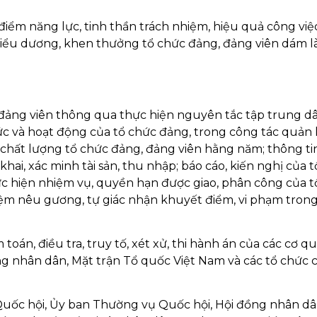
ểm năng lực, tinh thần trách nhiệm, hiệu quả công việ
, biểu dương, khen thưởng tổ chức đảng, đảng viên dám l
 đảng viên thông qua thực hiện nguyên tắc tập trung d
ức và hoạt động của tổ chức đảng, trong công tác quản 
i chất lượng tổ chức đảng, đảng viên hằng năm; thông ti
khai, xác minh tài sản, thu nhập; báo cáo, kiến nghị của t
ực hiện nhiệm vụ, quyền hạn được giao, phân công của t
iệm nêu gương, tự giác nhận khuyết điểm, vi phạm trong
m toán, điều tra, truy tố, xét xử, thi hành án của các cơ q
ng nhân dân, Mặt trận Tổ quốc Việt Nam và các tổ chức 
 Quốc hội, Ủy ban Thường vụ Quốc hội, Hội đồng nhân dâ