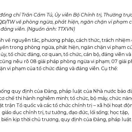
ồng chí Trần Cẩm Tú, Ủy viên Bộ Chính trị, Thường trự
-QĐ/TW về phòng ngừa, phát hiện, ngăn chặn vi phạm c
 đảng viên. (Nguồn ảnh: TTXVN)
h về nguyên tắc, phương pháp, cách thức, trách nhiệm
uyền trong phòng ngừa, phát hiện, ngăn chặn vi phạm củ
ủy, tổ chức đảng, cơ quan, tổ chức, cán bộ, đảng viên và
 cũng nêu rõ 08 giải pháp phòng ngừa vi phạm; 07 giải 
ặn vi phạm của tổ chức đảng và đảng viên. Cụ thể:
 thống quy định của Đảng, pháp luật của Nhà nước bảo 
 cơ chế thi hành nghiêm minh; tổ chức, bộ máy, chức năn
 trận Tổ quốc và các tổ chức chính trị – xã hội hoạt độ
iáo dục chính trị, tư tưởng, đạo đức, lối sống; học tập,
 biến kịp thời chủ trương, quy định của Đảng, pháp luật