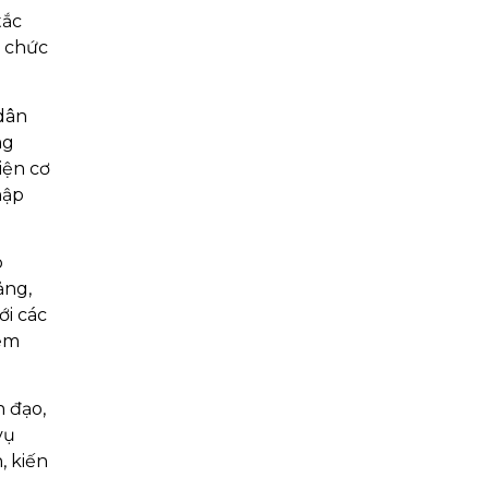
tắc
ổ chức
dân
ng
iện cơ
hập
p
ảng,
ới các
iểm
 đạo,
vụ
, kiến