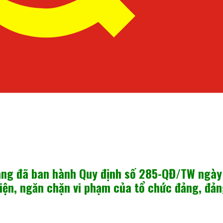
Đảng đã ban hành Quy định số 285-QĐ/TW ngày
ện, ngăn chặn vi phạm của tổ chức đảng, đả