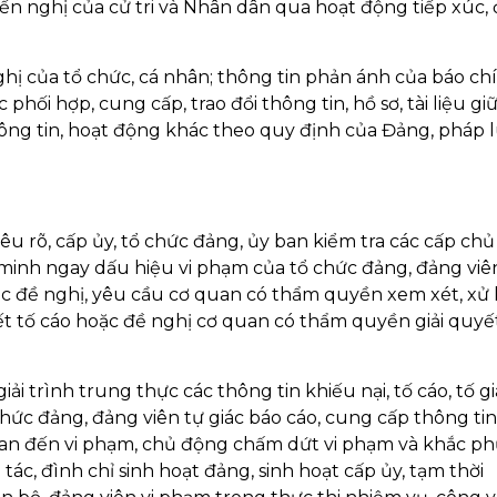
ến nghị của cử tri và Nhân dân qua hoạt động tiếp xúc, 
 nghị của tổ chức, cá nhân; thông tin phản ánh của báo chí
hối hợp, cung cấp, trao đổi thông tin, hồ sơ, tài liệu gi
hông tin, hoạt động khác theo quy định của Đảng, pháp 
 rõ, cấp ủy, tổ chức đảng, ủy ban kiểm tra các cấp ch
c minh ngay dấu hiệu vi phạm của tổ chức đảng, đảng viê
oặc đề nghị, yêu cầu cơ quan có thẩm quyền xem xét, xử 
uyết tố cáo hoặc đề nghị cơ quan có thẩm quyền giải quyế
i trình trung thực các thông tin khiếu nại, tố cáo, tố gi
hức đảng, đảng viên tự giác báo cáo, cung cấp thông tin
ên quan đến vi phạm, chủ động chấm dứt vi phạm và khắc ph
tác, đình chỉ sinh hoạt đảng, sinh hoạt cấp ủy, tạm thời