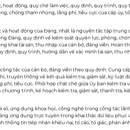
, hoạt động, quy chế làm việc, quy định, quy trình, quy 
g, chống tham nhũng, lãng phí, tiêu cực của cấp ủy, t
 và hoạt động của Đảng, nhất là nguyên tắc tập trung 
rong Đảng, quy định về kiểm soát quyền lực, phòng, chố
ông khai tài sản, thu nhập của cán bộ, đảng viên. Hoàn th
quy định, quy trình, hướng dẫn về xác minh tài sản, thu n
í công tác của cán bộ, đảng viên theo quy định. Cung cấ
í, truyền thông về kết quả kiểm tra, giám sát, kỷ luật đ
hí, tiêu cực. Phối hợp chặt chẽ giữa Ủy ban kiểm tra v
chương trình, kế hoạch kiểm tra, giám sát, thanh tra, k
i số, ứng dụng khoa học, công nghệ trong công tác lãnh
tảng ứng dụng trực tuyến trong khai thác dữ liệu phục 
 thông tin tiếp nhận khiếu nại, tố cáo, tố giác, phản ánh