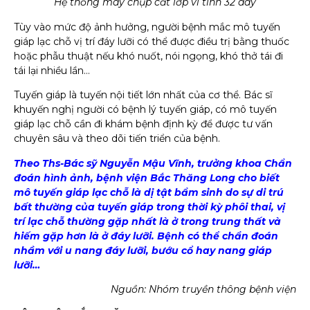
Hệ thống máy chụp cắt lớp vi tính 32 dãy
Tùy vào mức độ ảnh hưởng, người bệnh mắc mô tuyến
giáp lạc chỗ vị trí đáy lưỡi có thể được điều trị bằng thuốc
hoặc phẫu thuật nếu khó nuốt, nói ngọng, khó thở tái đi
tái lại nhiều lần…
Tuyến giáp là tuyến nội tiết lớn nhất của cơ thể. Bác sĩ
khuyến nghị người có bệnh lý tuyến giáp, có mô tuyến
giáp lạc chỗ cần đi khám bệnh định kỳ để được tư vấn
chuyên sâu và theo dõi tiến triển của bệnh.
Theo Ths-Bác sỹ Nguyễn Mậu Vĩnh, trưởng khoa Chẩn
đoán hình ảnh, bệnh viện Bắc Thăng Long cho biết
mô tuyến giáp lạc chỗ là dị tật bẩm sinh do sự di trú
bất thường của tuyến giáp trong thời kỳ phôi thai, vị
trí lạc chỗ thường gặp nhất là ở trong trung thất và
hiếm gặp hơn là ở đáy lưỡi. Bệnh có thể chẩn đoán
nhầm với u nang đáy lưỡi, bướu cổ hay nang giáp
lưỡi…
Nguồn: Nhóm truyền thông bệnh viện