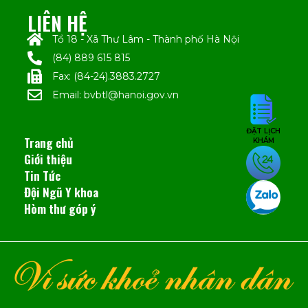
LIÊN HỆ
Tổ 18 - Xã Thư Lâm - Thành phố Hà Nội
(84) 889 615 815
Fax: (84-24).3883.2727
Email: bvbtl@hanoi.gov.vn
ĐẶT LỊCH
Trang chủ
KHÁM
Giới thiệu
Tin Tức
Đội Ngũ Y khoa
Hòm thư góp ý