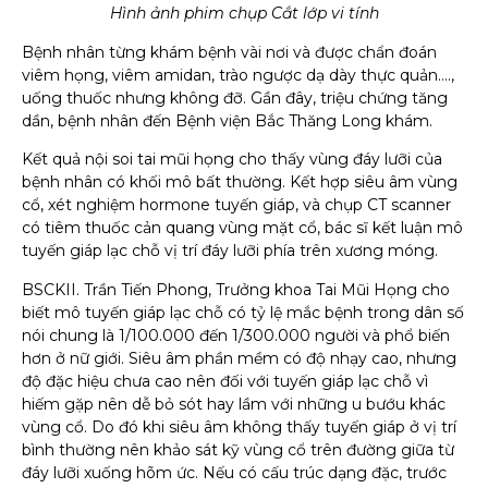
Hình ảnh phim chụp Cắt lớp vi tính
Bệnh nhân từng khám bệnh vài nơi và được chẩn đoán
viêm họng, viêm amidan, trào ngược dạ dày thực quản….,
uống thuốc nhưng không đỡ. Gần đây, triệu chứng tăng
dần, bệnh nhân đến Bệnh viện Bắc Thăng Long khám.
Kết quả nội soi tai mũi họng cho thấy vùng đáy lưỡi của
bệnh nhân có khối mô bất thường. Kết hợp siêu âm vùng
cổ, xét nghiệm hormone tuyến giáp, và chụp CT scanner
có tiêm thuốc cản quang vùng mặt cổ, bác sĩ kết luận mô
tuyến giáp lạc chỗ vị trí đáy lưỡi phía trên xương móng.
BSCKII. Trần Tiến Phong, Trưởng khoa Tai Mũi Họng cho
biết mô tuyến giáp lạc chỗ có tỷ lệ mắc bệnh trong dân số
nói chung là 1/100.000 đến 1/300.000 người và phổ biến
hơn ở nữ giới. Siêu âm phần mềm có độ nhạy cao, nhưng
độ đặc hiệu chưa cao nên đối với tuyến giáp lạc chỗ vì
hiếm gặp nên dễ bỏ sót hay lầm với những u bướu khác
vùng cổ. Do đó khi siêu âm không thấy tuyến giáp ở vị trí
bình thường nên khảo sát kỹ vùng cổ trên đường giữa từ
đáy lưỡi xuống hõm ức. Nếu có cấu trúc dạng đặc, trước