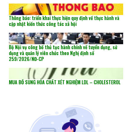
Thông báo: triển khai thực hiện quy định về thực hành và
cập nhật kiến thức công tác xã hội
Bộ Nội vụ công bố thủ tục hành chính về tuyển dụng, sử
dụng và quản lý viên chức theo Nghị định số
259/2026/NĐ-CP
MUA BỔ SUNG HÓA CHẤT XÉT NGHIỆM LDL – CHOLESTEROL