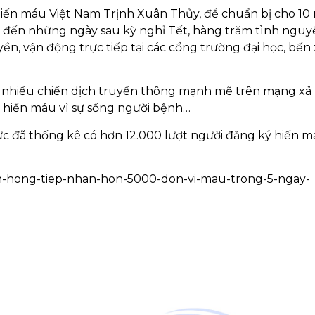
iến máu Việt Nam Trịnh Xuân Thủy, để chuẩn bị cho 10
t đến những ngày sau kỳ nghỉ Tết, hàng trăm tình nguy
yền, vận động trực tiếp tại các cổng trường đại học, bến
n nhiều chiến dịch truyền thông mạnh mẽ trên mạng xã 
a hiến máu vì sự sống người bệnh…
c đã thống kê có hơn 12.000 lượt người đăng ký hiến má
uan-hong-tiep-nhan-hon-5000-don-vi-mau-trong-5-ngay-