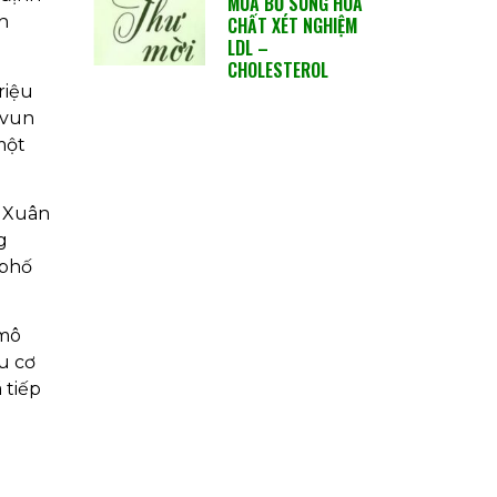
MUA BỔ SUNG HÓA
h
CHẤT XÉT NGHIỆM
LDL –
CHOLESTEROL
riệu
 vun
một
i Xuân
g
 phố
 mô
u cơ
 tiếp