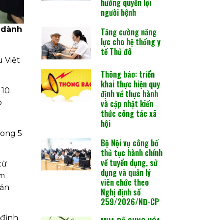
hưởng quyền lợi
người bệnh
 dành
Tăng cường năng
lực cho hệ thống y
tế Thủ đô
 Việt
Thông báo: triển
khai thực hiện quy
 10
định về thực hành
và cập nhật kiến
p
thức công tác xã
hội
rong 5
Bộ Nội vụ công bố
thủ tục hành chính
về tuyển dụng, sử
từ
dụng và quản lý
ăm
viên chức theo
bản
Nghị định số
259/2026/NĐ-CP
 định