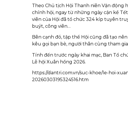
Theo Chủ tịch Hội Thanh niên Vận động h
chính hội, ngay từ những ngày cận kề Tế
viên của Hội đã tổ chức 324 kíp tuyên tru
buýt, công viên…
Bên cạnh đó, tập thể Hội cũng đã tạo nê
kêu gọi bạn bè, người thân cùng tham gi
Tính đến trước ngày khai mạc, Ban Tổ chứ
Lễ hội Xuân hồng 2026.
https://dantri.com.vn/suc-khoe/le-hoi-x
20260303195324516.htm