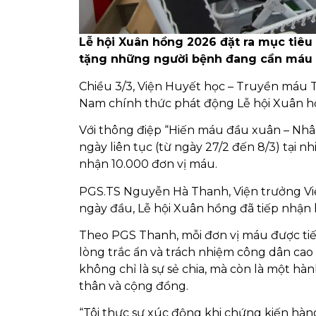
Lễ hội Xuân hồng 2026 đặt ra mục tiêu
tặng những người bệnh đang cần máu đ
Chiều 3/3, Viện Huyết học – Truyền máu 
Nam chính thức phát động Lễ hội Xuân hồ
Với thông điệp “Hiến máu đầu xuân – Nhâ
ngày liên tục (từ ngày 27/2 đến 8/3) tại n
nhận 10.000 đơn vị máu.
PGS.TS Nguyễn Hà Thanh, Viện trưởng Việ
ngày đầu, Lễ hội Xuân hồng đã tiếp nhận 
Theo PGS Thanh, mỗi đơn vị máu được tiếp 
lòng trắc ẩn và trách nhiệm công dân cao c
không chỉ là sự sẻ chia, mà còn là một h
thân và cộng đồng.
“Tôi thực sự xúc động khi chứng kiến hàn