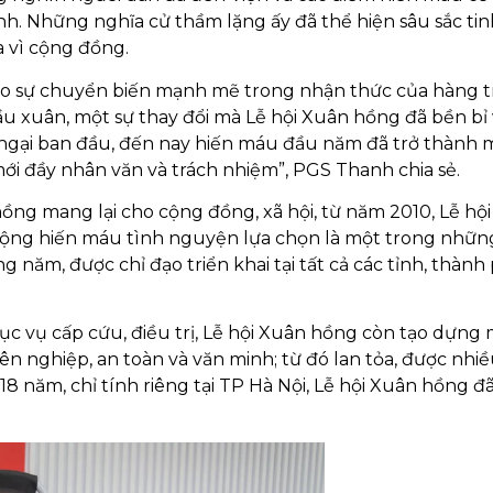
nh. Những nghĩa cử thầm lặng ấy đã thể hiện sâu sắc tin
a vì cộng đồng.
ho sự chuyển biến mạnh mẽ trong nhận thức của hàng t
ầu xuân, một sự thay đổi mà Lễ hội Xuân hồng đã bền bỉ
e ngại ban đầu, đến nay hiến máu đầu năm đã trở thành 
i đầy nhân văn và trách nhiệm”, PGS Thanh chia sẻ.
hồng mang lại cho cộng đồng, xã hội, từ năm 2010, Lễ hộ
động hiến máu tình nguyện lựa chọn là một trong nhữn
g năm, được chỉ đạo triển khai tại tất cả các tỉnh, thành
c vụ cấp cứu, điều trị, Lễ hội Xuân hồng còn tạo dựng
n nghiệp, an toàn và văn minh; từ đó lan tỏa, được nhiề
8 năm, chỉ tính riêng tại TP Hà Nội, Lễ hội Xuân hồng đã