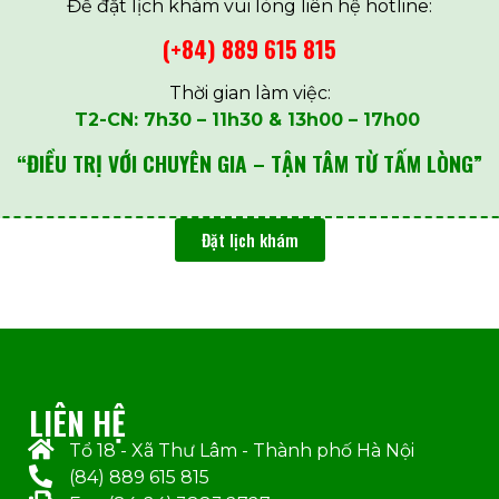
Để đặt lịch khám vui lòng liên hệ hotline:
(+84) 889 615 815
Thời gian làm việc:
T2-CN: 7h30 – 11h30 & 13h00 – 17h00
“ĐIỀU TRỊ VỚI CHUYÊN GIA – TẬN TÂM TỪ TẤM LÒNG”
Đặt lịch khám
LIÊN HỆ
Tổ 18 - Xã Thư Lâm - Thành phố Hà Nội
(84) 889 615 815