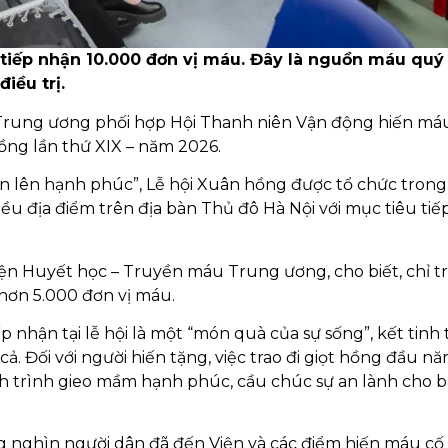
 tiếp nhận 10.000 đơn vị máu. Đây là nguồn máu quý
iều trị.
Trung ương phối hợp Hội Thanh niên Vận động hiến máu
ng lần thứ XIX – năm 2026.
n lên hạnh phúc”, Lễ hội Xuân hồng được tổ chức trong
hiều địa điểm trên địa bàn Thủ đô Hà Nội với mục tiêu tiế
n Huyết học – Truyền máu Trung ương, cho biết, chỉ t
hơn 5.000 đơn vị máu.
nhận tại lễ hội là một “món quà của sự sống”, kết tinh 
ả. Đối với người hiến tặng, việc trao đi giọt hồng đầu n
ành trình gieo mầm hạnh phúc, cầu chúc sự an lành cho 
g nghìn người dân đã đến Viện và các điểm hiến máu cố