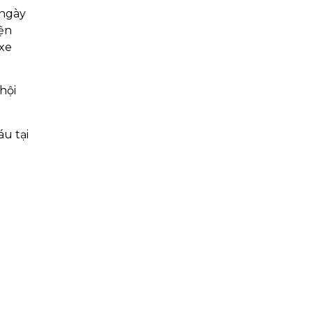
 ngày
ện
 xe
hội
u tại