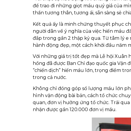
để trao đi những giọt máu quý giá của mì
thần tương thân, tương ái, sẵn sàng sẻ chi
Kết quả ấy là minh chứng thuyết phục c
người dân về ý nghĩa của việc hiến máu đ
đắp trong gần 2 thập kỷ qua. Từ tâm lý 
hành động đẹp, một cách khởi đầu năm mớ
Với những giá trị tốt đẹp mà Lễ hội Xuân 
hồng đã được Ban Chỉ đạo quốc gia Vận 
“chiến dịch” hiến máu lớn, trọng điểm tron
trong cả nước.
Không chỉ đóng góp số lượng máu lớn phụ
hình vận động bài bản, cách tổ chức chuyê
quan, đơn vị hưởng ứng tổ chức. Trải qua 1
nhận được gần 120.000 đơn vị máu.