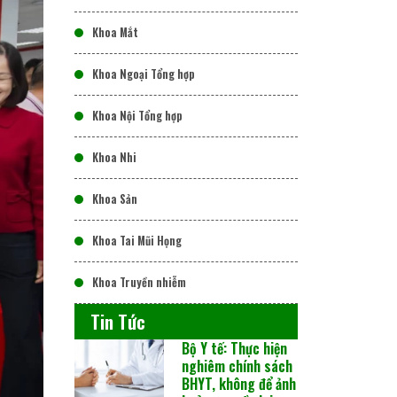
Khoa Mắt
Khoa Ngoại Tổng hợp
Khoa Nội Tổng hợp
Khoa Nhi
Khoa Sản
Khoa Tai Mũi Họng
Khoa Truyền nhiễm
Tin Tức
Bộ Y tế: Thực hiện
nghiêm chính sách
BHYT, không để ảnh