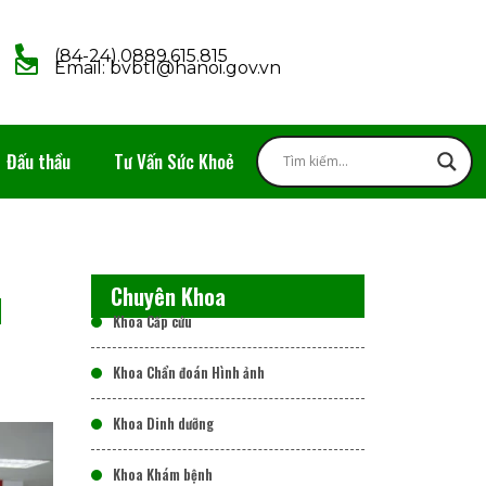
(84-24).0889.615.815
Email: bvbtl@hanoi.gov.vn
Đấu thầu
Tư Vấn Sức Khoẻ
u
Chuyên Khoa
Khoa Cấp cứu
Khoa Chẩn đoán Hình ảnh
Khoa Dinh dưỡng
Khoa Khám bệnh