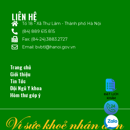
LIÊN HỆ
Tổ 18 - Xã Thư Lâm - Thành phố Hà Nội
(84) 889 615 815
Fax: (84-24).3883.2727
Email: bvbtl@hanoi.gov.vn
Trang chủ
Giới thiệu
Tin Tức
Đội Ngũ Y khoa
Hòm thư góp ý
ĐẶT LỊCH
KHÁM