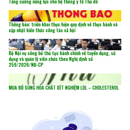
Tăng cường năng lực cho hệ thống y tế Thủ đô
Thông báo: triển khai thực hiện quy định về thực hành và
cập nhật kiến thức công tác xã hội
Bộ Nội vụ công bố thủ tục hành chính về tuyển dụng, sử
dụng và quản lý viên chức theo Nghị định số
259/2026/NĐ-CP
MUA BỔ SUNG HÓA CHẤT XÉT NGHIỆM LDL – CHOLESTEROL