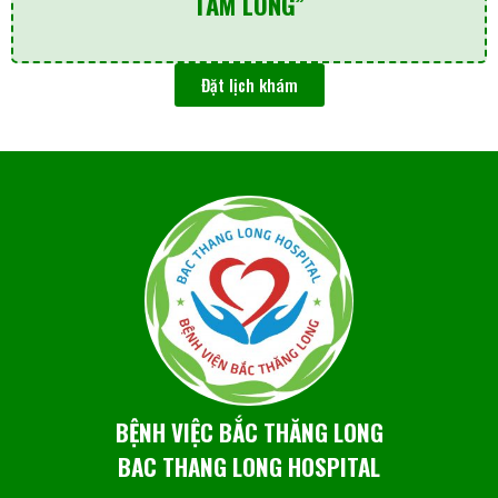
TẤM LÒNG”
Đặt lịch khám
BỆNH VIỆC BẮC THĂNG LONG
BAC THANG LONG HOSPITAL