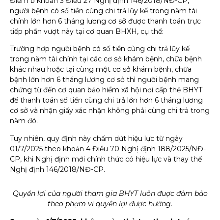
Điểm b khoản 3 Điều 27 Nghị định 146/2018/NĐ-CP,
người bệnh có số tiền cùng chi trả lũy kế trong năm tài
chính lớn hơn 6 tháng lương cơ sở được thanh toán trực
tiếp phần vượt này tại cơ quan BHXH, cụ thể:
Trường hợp người bệnh có số tiền cùng chi trả lũy kế
trong năm tài chính tại các cơ sở khám bệnh, chữa bệnh
khác nhau hoặc tại cùng một cơ sở khám bệnh, chữa
bệnh lớn hơn 6 tháng lương cơ sở thì người bệnh mang
chứng từ đến cơ quan bảo hiểm xã hội nơi cấp thẻ BHYT
để thanh toán số tiền cùng chi trả lớn hơn 6 tháng lương
cơ sở và nhận giấy xác nhận không phải cùng chi trả trong
năm đó.
Tuy nhiên, quy định này chấm dứt hiệu lực từ ngày
01/7/2025 theo khoản 4 Điều 70 Nghị định 188/2025/NĐ-
CP, khi Nghị định mới chính thức có hiệu lực và thay thế
Nghị định 146/2018/NĐ-CP.
Quyền lợi của người tham gia BHYT luôn đuợc đảm bảo
theo phạm vi quyền lợi được hưởng.