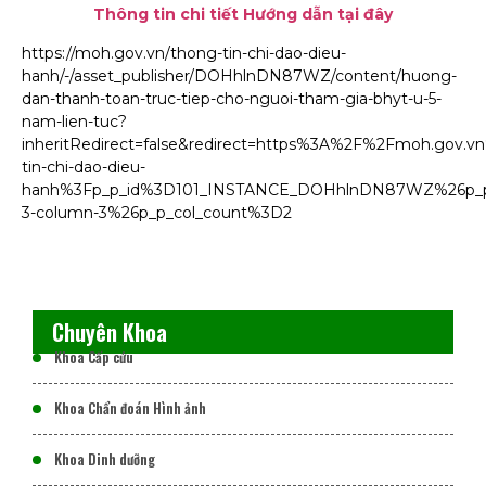
Thông tin chi tiết Hướng dẫn tại đây
https://moh.gov.vn/thong-tin-chi-dao-dieu-
hanh/-/asset_publisher/DOHhlnDN87WZ/content/huong-
dan-thanh-toan-truc-tiep-cho-nguoi-tham-gia-bhyt-u-5-
nam-lien-tuc?
inheritRedirect=false&redirect=https%3A%2F%2Fmoh.gov.
tin-chi-dao-dieu-
hanh%3Fp_p_id%3D101_INSTANCE_DOHhlnDN87WZ%26p_p_
3-column-3%26p_p_col_count%3D2
Chuyên Khoa
Khoa Cấp cứu
Khoa Chẩn đoán Hình ảnh
Khoa Dinh dưỡng