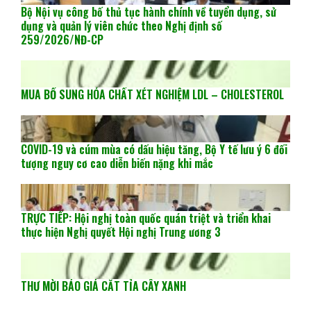
Bộ Nội vụ công bố thủ tục hành chính về tuyển dụng, sử
dụng và quản lý viên chức theo Nghị định số
259/2026/NĐ-CP
MUA BỔ SUNG HÓA CHẤT XÉT NGHIỆM LDL – CHOLESTEROL
COVID-19 và cúm mùa có dấu hiệu tăng, Bộ Y tế lưu ý 6 đối
tượng nguy cơ cao diễn biến nặng khi mắc
TRỰC TIẾP: Hội nghị toàn quốc quán triệt và triển khai
thực hiện Nghị quyết Hội nghị Trung ương 3
THƯ MỜI BÁO GIÁ CẮT TỈA CÂY XANH