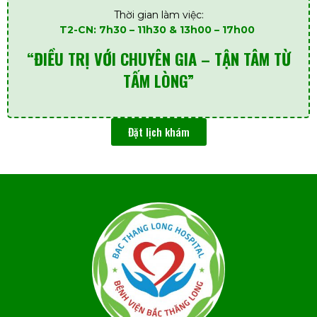
Thời gian làm việc:
T2-CN: 7h30 – 11h30 & 13h00 – 17h00
“ĐIỀU TRỊ VỚI CHUYÊN GIA – TẬN TÂM TỪ
TẤM LÒNG”
Đặt lịch khám