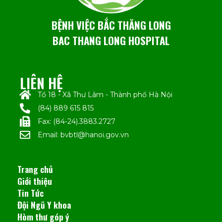
BỆNH VIỆC BẮC THĂNG LONG
BAC THANG LONG HOSPITAL
LIÊN HỆ
Tổ 18 - Xã Thư Lâm - Thành phố Hà Nội
(84) 889 615 815
Fax: (84-24).3883.2727
Email: bvbtl@hanoi.gov.vn
Trang chủ
Giới thiệu
Tin Tức
Đội Ngũ Y khoa
Hòm thư góp ý