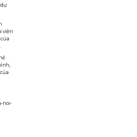
 dự
h
i viện
 của
.
thế
ình,
 của
-noi-