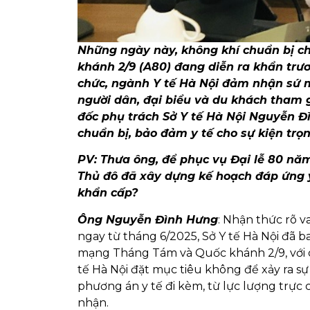
Những ngày này, không khí chuẩn bị 
khánh 2/9 (A80) đang diễn ra khẩn trư
chức, ngành Y tế Hà Nội đảm nhận sứ m
người dân, đại biểu và du khách tham gi
đốc phụ trách Sở Y tế Hà Nội Nguyễn Đì
chuẩn bị, bảo đảm y tế cho sự kiện trọn
PV: Thưa ông, để phục vụ Đại lễ 80 n
Thủ đô đã xây dựng kế hoạch đáp ứng y
khẩn cấp?
Ông Nguyễn Đình Hưng
: Nhận thức rõ va
ngay từ tháng 6/2025, Sở Y tế Hà Nội đã
mạng Tháng Tám và Quốc khánh 2/9, với 
tế Hà Nội đặt mục tiêu không để xảy ra sự
phương án y tế đi kèm, từ lực lượng trực
nhận.