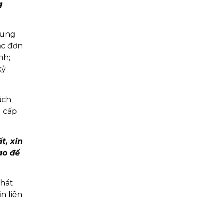
g
rung
ác đơn
nh;
kỷ
ách
g cấp
t, xin
ao để
phát
n liên