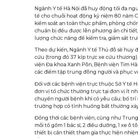
Ngành Y tế Hà Nội đã huy động tối đa ngu
tế cho chuỗi hoạt động kỷ niệm 80 năm 
kiểm soát an toàn thực phẩm, phòng chố
chuẩn bị đều được lên phương án chi tiết
lượng chức năng để kiểm tra, giám sát trư
Theo dự kiến, Ngành Y tế Thủ đô sẽ huy đ
cứu (trong đó 37 kíp trực xe cứu thương)
viện Đa khoa Xanh Pôn, Bệnh viện Tim Hà Nộ
các điểm tập trung đông người và phục vụ
Đối với các bệnh viện trực thuộc Sở Y tế
đơn vị tổ chức thường trực tại đơn vị ít n
chuyển người bệnh khi có yêu cầu; bố trí
trường hợp có tình huống bất thường xảy
Đồng thời các bệnh viện, cũng như Trung t
mỗi tổ gồm 1 bác sĩ, 2 điều dưỡng, 1 xe ô
thiết bị cần thiết tham gia thực hiện nhiệ