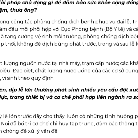
iải pháp chủ động gì để đảm bảo sức khỏe cộng đồn
iệm, thưa ông?
ong công tác phòng chống dịch bệnh phục vụ đại lễ, T
làm đầu mối phối hợp với Cục Phòng bệnh (Bộ Y tế) và c
là tăng cường vệ sinh môi trường, phòng chống dịch bệ
ịp thời, không để dịch bùng phát trước, trong và sau lễ 
ất lượng nguồn nước tại nhà máy, trạm cấp nước; các kh
 biểu. Đặc biệt, chất lượng nước uống của các cơ sở cun
, vi sinh theo quy định.
, dịp lễ lớn thường phát sinh nhiều yêu cầu đột xuấ
lực, trang thiết bị và cơ chế phối hợp liên ngành ra s
ỳ lễ lớn trước đây cho thấy, luôn có những tình huống 
 Nội đã bố trí cơ chế chỉ huy tập trung, đảm bảo thông ti
h chóng để xử lý vấn đề.