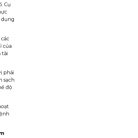
ố. Cụ
hực
ử dụng
 các
ỉ của
tài
ị phải
m sạch
hế độ
hoạt
bệnh
ễm