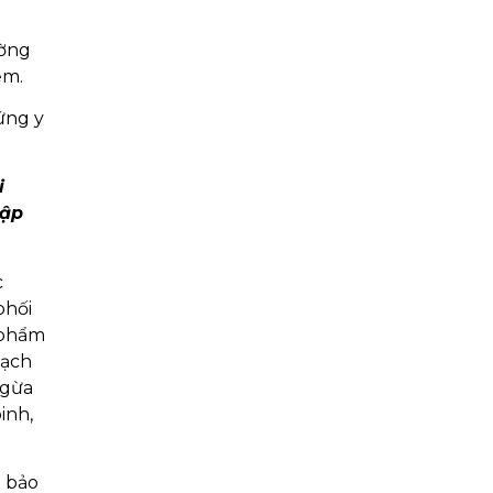
ường
ễm.
ứng y
i
tập
c
phối
 phẩm
Bạch
ngừa
inh,
m bảo