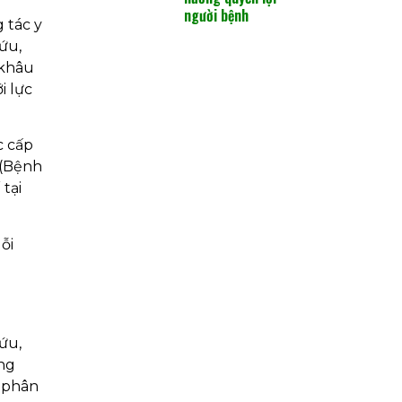
người bệnh
 tác y
ứu,
 khâu
i lực
c cấp
 (Bệnh
 tại
ỗi
g
ứu,
ang
ự phân