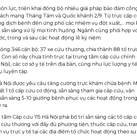
ồn lực, triển khai đồng bộ nhiều giải pháp bảo đảm công
Cách mạng Tháng Tám và Quốc khánh 2/9. Từ trực cấp c
ng dịch bệnh đến ứng phó các nhiệm vụ đột xuất,… mọi
, sẵn sàng xử lý mọi tình huống. Ngành cũng phối hợp vớ
ớc, trong và sau các hoạt động lễ kỷ niệm.
ộng 346 cán bộ; 37 xe cứu thương, chia thành 88 tổ trự
. Con số này chưa tính trực tại trung tâm cấp cứu chính
i), các cơ sở y tế trên địa bàn, cũng như lực lượng y tế
 luyện tập.
 Hà Nội được yêu cầu tăng cường trực khám chữa bệnh. M
hất 1 tổ cấp cứu cơ động, sẵn sàng tham gia cấp cứu, vận
 sẵn sàng 5-10 giường bệnh phục vụ các hoạt động tron
 ra.
âm Cấp cứu 115 Hà Nội phải bố trí sẵn sàng các tổ cấp c
 tô cứu thương với đầy đủ phương tiện, thuốc cấp cứu, tr
m vụ trực y tế tại các địa điểm tổ chức hoạt động theo s