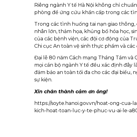
Riêng ngành Y tế Hà Nội không chỉ chuẩn 
phòng để ứng cứu khẩn cấp trong các t
Trong các tình huống tai nạn giao thông,
nhân lớn, thảm họa, khủng bố hóa học, sin
của các bệnh viện, các đội cơ động của T
Chi cục An toàn vệ sinh thực phẩm và các 
Đại lễ 80 năm Cách mạng Tháng Tám và Quốc
mọi cán bộ ngành Y tế đều xác định đây l
đảm bảo an toàn tối đa cho các đại biểu,
sự kiện.
Xin chân thành cảm ơn ông!
https://soyte.hanoi.gov.vn/hoat-ong-cua-l
kich-hoat-toan-luc-y-te-phuc-vu-ai-le-a8