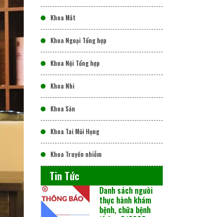
Khoa Mắt
Khoa Ngoại Tổng hợp
Khoa Nội Tổng hợp
Khoa Nhi
Khoa Sản
Khoa Tai Mũi Họng
Khoa Truyền nhiễm
Tin Tức
Danh sách người
thực hành khám
bệnh, chữa bệnh