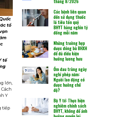
tháng 8/2026
Các bệnh liên quan
đến sử dụng thuốc
 Quốc
lá tiêu tốn quỹ
ác tổ
BHYT hàng nghìn tỷ
 vạn
đồng mỗi năm
iám
Những trường hợp
ác
được đóng bù BHXH
để đủ điều kiện
hưởng lương hưu
 tế
ống
Ốm đau trùng ngày
nghỉ phép năm:
Người lao động có
ng lớn,
được hưởng chế
m Cách
độ?
nh Y
Bộ Y tế: Thực hiện
nghiêm chính sách
 tiếp
BHYT, không để ảnh
hưởng quyền lợi