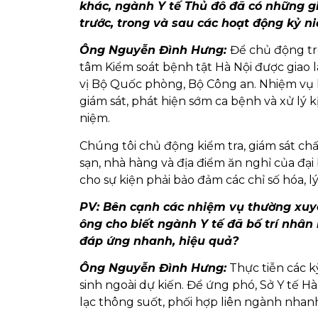
khác, ngành Y tế Thủ đô đã có những g
trước, trong và sau các hoạt động kỷ n
Ông Nguyễn Đình Hưng:
Để chủ động tr
tâm Kiểm soát bệnh tật Hà Nội được giao 
vị Bộ Quốc phòng, Bộ Công an. Nhiệm vụ 
giám sát, phát hiện sớm ca bệnh và xử lý k
niệm.
Chúng tôi chủ động kiểm tra, giám sát ch
sạn, nhà hàng và địa điểm ăn nghỉ của đại
cho sự kiện phải bảo đảm các chỉ số hóa, lý
PV: Bên cạnh các nhiệm vụ thường xuyên
ông cho biết ngành Y tế đã bố trí nhân 
đáp ứng nhanh, hiệu quả?
Ông Nguyễn Đình Hưng:
Thực tiễn các k
sinh ngoài dự kiến. Để ứng phó, Sở Y tế Hà
lạc thông suốt, phối hợp liên ngành nhan