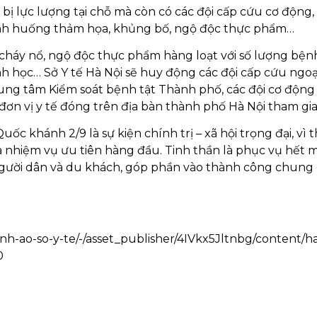
bị lực lượng tại chỗ mà còn có các đội cấp cứu cơ động,
ình huống thảm họa, khủng bố, ngộ độc thực phẩm…
 cháy nổ, ngộ độc thực phẩm hàng loạt với số lượng bện
h học… Sở Y tế Hà Nội sẽ huy động các đội cấp cứu ngoạ
rung tâm Kiểm soát bệnh tật Thành phố, các đội cơ động
đơn vị y tế đóng trên địa bàn thành phố Hà Nội tham gia
 khánh 2/9 là sự kiện chính trị – xã hội trọng đại, vì 
à nhiệm vụ ưu tiên hàng đầu. Tinh thần là phục vụ hết m
 người dân và du khách, góp phần vào thành công chung
anh-ao-so-y-te/-/asset_publisher/4IVkx5Jltnbg/content/ha
0