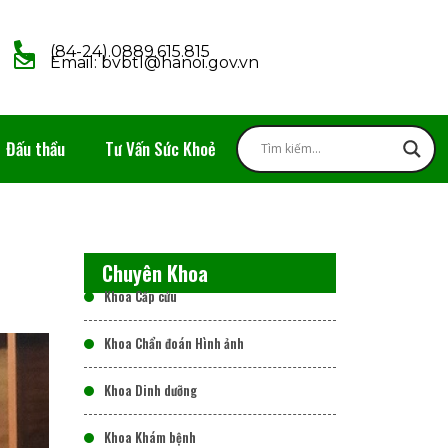
(84-24).0889.615.815
Email: bvbtl@hanoi.gov.vn
Đấu thầu
Tư Vấn Sức Khoẻ
Chuyên Khoa
Khoa Cấp cứu
Khoa Chẩn đoán Hình ảnh
Khoa Dinh dưỡng
Khoa Khám bệnh