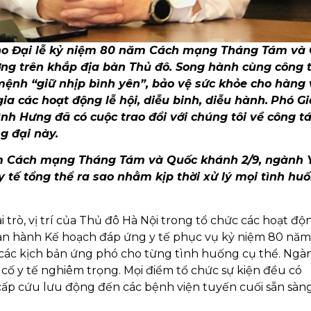
cho Đại lễ kỷ niệm 80 năm Cách mạng Tháng Tám và
ơng trên khắp địa bàn Thủ đô. Song hành cùng công t
ệnh “giữ nhịp bình yên”, bảo vệ sức khỏe cho hàng
a các hoạt động lễ hội, diễu binh, diễu hành.
Phó G
nh Hưng đã có cuộc trao đổi với chúng tôi về công t
g đại này.
ăm Cách mạng Tháng Tám và Quốc khánh 2/9, ngành Y
 tế tổng thể ra sao nhằm kịp thời xử lý mọi tình hu
i trò, vị trí của Thủ đô Hà Nội trong tổ chức các hoạt độ
 ban hành Kế hoạch đáp ứng y tế phục vụ kỷ niệm 80 nă
các kịch bản ứng phó cho từng tình huống cụ thể. Ngà
 cố y tế nghiêm trọng. Mọi điểm tổ chức sự kiện đều có
 cấp cứu lưu động đến các bệnh viện tuyến cuối sẵn sàng