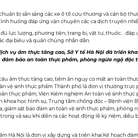
chuẩn bị sẵn sàng các xe ô tô cứu thương và cán bộ th
 tình huống đáp ứng vận chuyển các ca dịch truyền nhi
ủ lực lượng, phương tiện, trang bị, vật tư, thuốc… đáp 
các đại biểu và quần chúng nhân dân.
dịch vụ ẩm thực tăng cao, Sở Y tế Hà Nội đã triển kha
à đảm bảo an toàn thực phẩm, phòng ngừa ngộ độc 
u cầu ẩm thực tăng cao, tiềm ẩn nguy cơ mất an toàn thự
toàn vệ sinh thực phẩm Thành phố là đơn vị thường trực 
 toàn thực phẩm, Viện Kiểm nghiệm An toàn vệ sinh thực
ện khoa học hình sự, Trung tâm chống độc – Bệnh viện 
tra, giám sát bảo đảm an toàn vệ sinh thực phẩm, phòng 
rong và sau khi diễn ra các hoạt động lễ kỷ niệm, diễu b
ẩm Hà Nội là đơn vị xây dựng và triển khai Kế hoạch đả