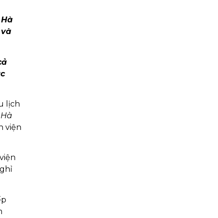
, Hà
 và
cả
ác
u lịch
:
Hà
h viện
viện
ghỉ
́p
m