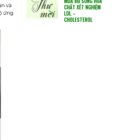
MUA BỔ SUNG HÓA
ận và
CHẤT XÉT NGHIỆM
LDL –
độ ứng
CHOLESTEROL