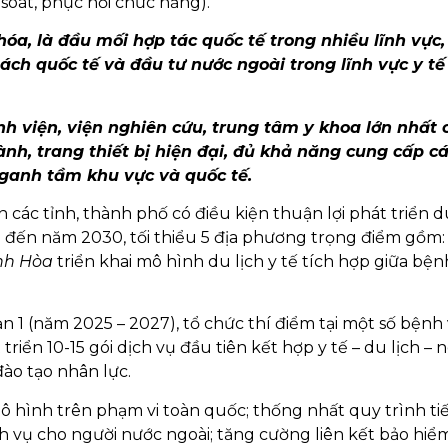
soát, phục hồi chức năng).
 hóa, là đầu mối hợp tác quốc tế trong nhiều lĩnh vực
hách quốc tế và đầu tư nước ngoài trong lĩnh vực y tế
h viện, viện nghiên cứu, trung tâm y khoa lớn nhất 
ành, trang thiết bị hiện đại, đủ khả năng cung cấp c
nganh tầm khu vực và quốc tế.
các tỉnh, thành phố có điều kiện thuận lợi phát triển d
đó đến năm 2030, tối thiểu 5 địa phương trọng điểm gồm
nh Hòa
triển khai mô hình du lịch y tế tích hợp giữa bện
1 (năm 2025 – 2027), tổ chức thí điểm tại một số bệnh 
 triển 10-15 gói dịch vụ đầu tiên kết hợp y tế – du lịch – n
ào tạo nhân lực.
 hình trên phạm vi toàn quốc; thống nhất quy trình tiê
 vụ cho người nước ngoài; tăng cường liên kết bảo hiể