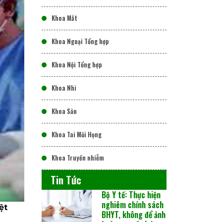
Khoa Mắt
Khoa Ngoại Tổng hợp
Khoa Nội Tổng hợp
Khoa Nhi
Khoa Sản
Khoa Tai Mũi Họng
Khoa Truyền nhiễm
Tin Tức
Bộ Y tế: Thực hiện
nghiêm chính sách
ệt
BHYT, không để ảnh