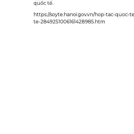
quốc tế.
https://soyte.hanoi.gov.vn/hop-tac-quoc-
te-2849251006161428985.htm