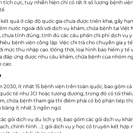
́ch cực, tuy nhiên hiện chỉ có rất ít số lượng bệnh viẹ
ế.
́ kết quả ở cấp độ quốc gia chưa được triển khai, gây hạ
̉m nước ngoài đối với dịch vụ khám, chữa bệnh tại Việt
 chưa tính đúng, tính đủ các cấu phần chi phí dịch vụ y 
iều bệnh viện công lập. Việc chi trả cho chuyên gia y tế
ới mức thu nhập cao. Đồng thời, loại hình bảo hiểm y tế v
ưa đáp ứng được nhu cầu khám, chữa bệnh của nhóm ngu
p cao.
h
30, ít nhất 15 bệnh viện trên toàn quốc, bao gồm cả
g quốc tế như JCI hoặc tương đương, trong đó có tối thiể
́m, chữa bệnh tham gia thí điểm phải có bộ phận tiếp thị
 bằng ít nhất 3 ngôn ngữ.
c gói dịch vụ du lịch y tế, bao gồm các gói dịch vụ khá
h, chỉnh hình …); gói dịch vụ y học cổ truyền kết hợp 