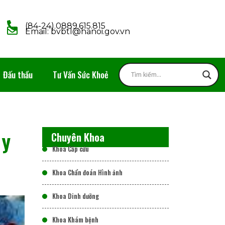
(84-24).0889.615.815
Email: bvbtl@hanoi.gov.vn
Đấu thầu
Tư Vấn Sức Khoẻ
 y
Chuyên Khoa
Khoa Cấp cứu
Khoa Chẩn đoán Hình ảnh
Khoa Dinh dưỡng
Khoa Khám bệnh