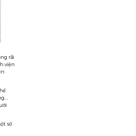
.
ng rãi
h viện
ển
thế
ạng…
ười
̂t số
g