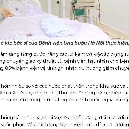
ê kíp bác sĩ của Bệnh viện Ung bướu Hà Nội thực hiện
m sàng từng bước nâng cao, đi kèm với việc áp dụng rộ
ộng chuyển giao kỹ thuật từ bệnh viện hạt nhân cho bện
ảng 85% bệnh viện vệ tinh ghi nhận xu hướng giảm chuy
p hơn nhiều so với các nước phát triển trong khu vực và 
hẩm mỹ, nội soi, ung bướu, thụ tinh ống nghiệm, ghép t
ạnh tranh lớn trong thu hút người bệnh nước ngoài và ng
ống các bệnh viện tại Việt Nam vẫn đang đối mặt với mọ
hắc phục. Về chất lượng bệnh viện, mặc dù chất lượn