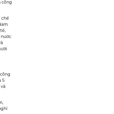
̂n công
n chế
 Nam.
tế,
 nước
à
̛ời
 công
u 5
 và
m,
nghỉ