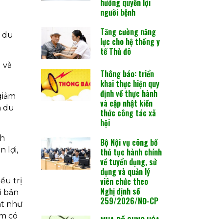
hưởng quyền lợi
người bệnh
Tăng cường năng
y du
lực cho hệ thống y
tế Thủ đô
 và
Thông báo: triển
khai thực hiện quy
định về thực hành
giảm
và cập nhật kiến
h du
thức công tác xã
hội
nh
Bộ Nội vụ công bố
 lợi,
thủ tục hành chính
về tuyển dụng, sử
dụng và quản lý
viên chức theo
ều trị
Nghị định số
i bản
259/2026/NĐ-CP
ật như
am có