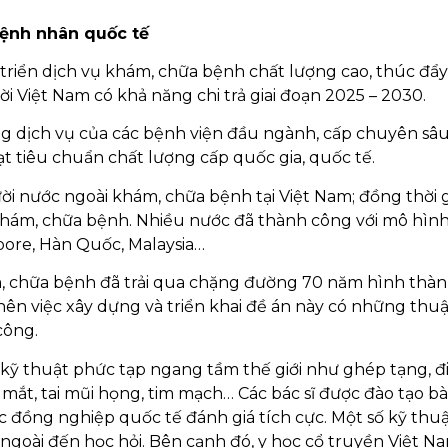
bệnh nhân quốc tế
iển dịch vụ khám, chữa bệnh chất lượng cao, thúc đẩ
ười Việt Nam có khả năng chi trả giai đoạn 2025 – 2030.
g dịch vụ của các bệnh viện đầu ngành, cấp chuyên sâu
đạt tiêu chuẩn chất lượng cấp quốc gia, quốc tế.
̀i nước ngoài khám, chữa bệnh tại Việt Nam; đồng thời 
ài khám, chữa bệnh. Nhiều nước đã thành công với mô hìn
apore, Hàn Quốc, Malaysia…
, chữa bệnh đã trải qua chặng đường 70 năm hình thà
nên việc xây dựng và triển khai đề án này có những thuận
công.
 kỹ thuật phức tạp ngang tầm thế giới như ghép tạng, đi
ắt, tai mũi họng, tim mạch… Các bác sĩ được đào tạo bà
ợc đồng nghiệp quốc tế đánh giá tích cực. Một số kỹ thu
 ngoài đến học hỏi. Bên cạnh đó, y học cổ truyền Việt N