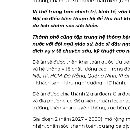
dưỡng; chăm sóc sức khỏe toàn diện (tầm 
Vị thế trung tâm chính trị, kinh tế, văn
Nội có điều kiện thuận lợi để thu hút k
du lịch chăm sóc sức khỏe.
Thành phố cũng tập trung hệ thống bện
nước với đội ngũ giáo sư, bác sĩ đầu ng
dịch vụ y tế chuyên sâu, kỹ thuật cao 
Đề án sẽ được triển khai toàn quốc, ưu tiên 
và hệ thống y tế chất lượng cao. Trong 
Nội, TP. HCM, Đà Nẵng, Quảng Ninh, Khá
– khách sạn – khu nghỉ dưỡng – lữ hành.
Đề án được chia thành 2 giai đoạn: Giai đoạn 
và địa phương có điều kiện thuận lợi; phát
dưỡng; triển khai truyền thông, xúc tiến, đ
Giai đoạn 2 (năm 2027 – 2030), mở rộng mô
nhận, chăm sóc, thanh toán, quảng bá dịch