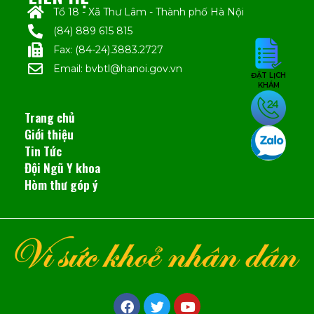
Tổ 18 - Xã Thư Lâm - Thành phố Hà Nội
(84) 889 615 815
Fax: (84-24).3883.2727
Email: bvbtl@hanoi.gov.vn
ĐẶT LỊCH
KHÁM
Trang chủ
Giới thiệu
Tin Tức
Đội Ngũ Y khoa
Hòm thư góp ý