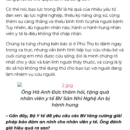
Có thể nói, bạo lực trong BV là hệ quả của nhiều yếu tố
đan xen: áp lực nghề nghiệp, thiếu kỹ năng ứng xử, cộng
thêm sự căng thẳng và thiếu bình tĩnh từ phía người bệnh.
Tuy nhiên, dù nguyên nhân nào, hành vi hành hung nhân
viên y tế là điều không thể chấp nhận.
Chúng ta từng chứng kiến bác sĩ ở Phú Thọ bị đánh ngay
trong ca trực, nhưng vẫn bình tĩnh tiếp tục cứu cháu bé và
cuối cùng em nhỏ được cứu sống. Đó là minh chứng rõ
nhất cho y đức và bản lĩnh người thầy thuốc, và cũng là lý
do xã hội không thể dung thứ cho bạo lực với người đang
làm nhiệm vụ cứu người.
Ông Hà Anh Đức thăm hỏi, tặng quà
nhân viên y tế BV Sản Nhi Nghệ An bị
hành hung
– Gần đây, Bộ Y tế đã yêu cầu các BV tăng cường giải
pháp bảo đảm an ninh cho nhân viên y tế. Ông đánh
giá hiệu quả ra sao?