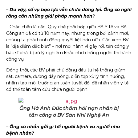
– Dù vậy, số vụ bạo lực vẫn chưa dừng lại. Ông có nghĩ
rằng cần những giải pháp mạnh hơn?
– Chắc chắn là cần. Quy chế phối hợp giữa Bộ Y tế và Bộ
Công an đã có từ 10 năm nay, nhưng trong bối cảnh mới,
chúng ta phải hành động quyết liệt hơn nữa. Cần xem BV
là “địa điểm đặc biệt” – nơi mọi hành vi gây rối, tấn công y
bác sĩ phải bị xử lý nghiêm khắc như chống người thi hành
công vụ.
Đồng thời, các BV phải chủ động đầu tư hệ thống giám
sát, camera, đường dây nóng, diễn tập xử lý tình huống,
nhằm tạo môi trường an toàn tuyệt đối để nhân viên y tế
có thể toàn tâm cứu chữa người bệnh.
Ông Hà Anh Đức thăm hỏi nạn nhân bị
tấn công ở BV Sản Nhi Nghệ An
– Ô
ng có nhắn gửi gì tới người bệnh và người nhà
bệnh nhân?