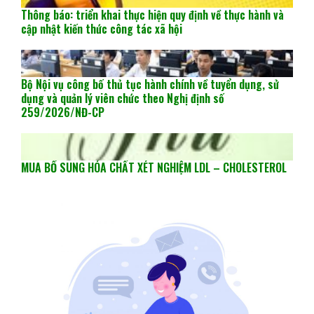
Thông báo: triển khai thực hiện quy định về thực hành và
cập nhật kiến thức công tác xã hội
Bộ Nội vụ công bố thủ tục hành chính về tuyển dụng, sử
dụng và quản lý viên chức theo Nghị định số
259/2026/NĐ-CP
MUA BỔ SUNG HÓA CHẤT XÉT NGHIỆM LDL – CHOLESTEROL