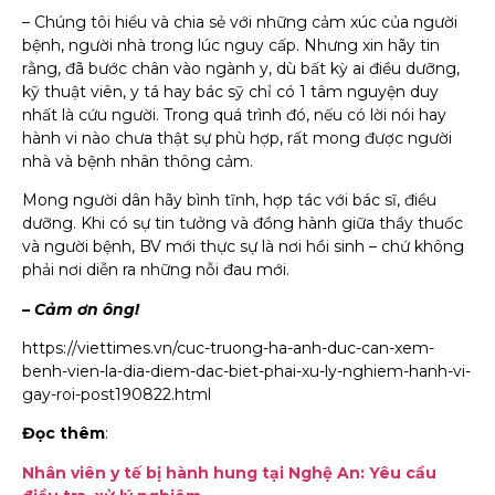
– Chúng tôi hiểu và chia sẻ với những cảm xúc của người
bệnh, người nhà trong lúc nguy cấp. Nhưng xin hãy tin
rằng, đã bước chân vào ngành y, dù bất kỳ ai điều dưỡng,
kỹ thuật viên, y tá hay bác sỹ chỉ có 1 tâm nguyện duy
nhất là cứu người. Trong quá trình đó, nếu có lời nói hay
hành vi nào chưa thật sự phù hợp, rất mong được người
nhà và bệnh nhân thông cảm.
Mong người dân hãy bình tĩnh, hợp tác với bác sĩ, điều
dưỡng. Khi có sự tin tưởng và đồng hành giữa thầy thuốc
và người bệnh, BV mới thực sự là nơi hồi sinh – chứ không
phải nơi diễn ra những nỗi đau mới.
– Cảm ơn ông!
https://viettimes.vn/cuc-truong-ha-anh-duc-can-xem-
benh-vien-la-dia-diem-dac-biet-phai-xu-ly-nghiem-hanh-vi-
gay-roi-post190822.html
Đọc thêm
:
Nhân viên y tế bị hành hung tại Nghệ An: Yêu cầu