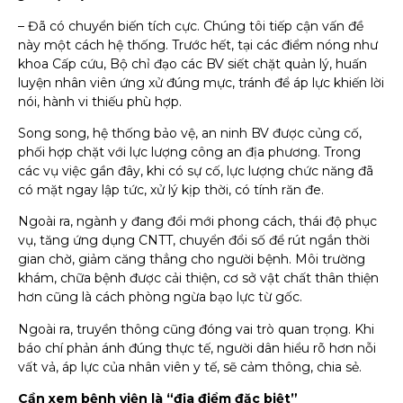
– Đã có chuyển biến tích cực. Chúng tôi tiếp cận vấn đề
này một cách hệ thống. Trước hết, tại các điểm nóng như
khoa Cấp cứu, Bộ chỉ đạo các BV siết chặt quản lý, huấn
luyện nhân viên ứng xử đúng mực, tránh để áp lực khiến lời
nói, hành vi thiếu phù hợp.
Song song, hệ thống bảo vệ, an ninh BV được củng cố,
phối hợp chặt với lực lượng công an địa phương. Trong
các vụ việc gần đây, khi có sự cố, lực lượng chức năng đã
có mặt ngay lập tức, xử lý kịp thời, có tính răn đe.
Ngoài ra, ngành y đang đổi mới phong cách, thái độ phục
vụ, tăng ứng dụng CNTT, chuyển đổi số để rút ngắn thời
gian chờ, giảm căng thẳng cho người bệnh. Môi trường
khám, chữa bệnh được cải thiện, cơ sở vật chất thân thiện
hơn cũng là cách phòng ngừa bạo lực từ gốc.
Ngoài ra, truyền thông cũng đóng vai trò quan trọng. Khi
báo chí phản ánh đúng thực tế, người dân hiểu rõ hơn nỗi
vất vả, áp lực của nhân viên y tế, sẽ cảm thông, chia sẻ.
Cần xem bệnh viện là “địa điểm đặc biệt”