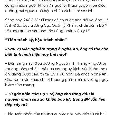
Khoa Sơ sinh, BV Sản Nhi Nghệ An, Bàn Văn Vỹ đã tấn
công nhiều người, khiến 7 người bị thương, gồm ba điều
dưỡng, hai người nhà bệnh nhân và hai trẻ sơ sinh.
Sáng nay, 24/10, VietTimes đã có cuộc trao đổi với ông Hà
Anh Đức, Cục trưởng Cục Quản lý Khám, chữa bệnh Bộ Y
tế xung quanh vấn nạn tấn công nhân viên y tế.
“Tiên trách kỷ, hậu trách nhân”
– Sau vụ việc nghiêm trọng
ở Nghệ An
, ông có thể cho
biết tình hình hiện nay thế nào?
– Đến sáng nay, điều dưỡng Nguyễn Thị Trang – người bị
thương nặng nhất – đã qua cơn nguy kịch, sức khỏe tạm
ổn, đang được điều trị tại BV Hữu nghị Đa khoa Nghệ An.
Các nạn nhân khác chỉ bị thương phần mềm, không nguy
hiểm tính mạng.
– Từ góc nhìn của Bộ Y tế, ông
cho rằng
đâu là
nguyên nhân sâu xa khiến bạo lực trong BV
vẫn liên
tiếp xảy ra
?
– Nguyên nhân của những vụ việc như vậy đến từ cả hai