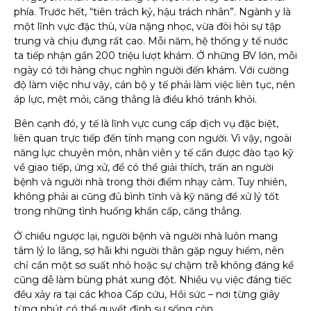
phía. Trước hết, “tiên trách kỷ, hậu trách nhân”. Ngành y là
một lĩnh vực đặc thù, vừa nặng nhọc, vừa đòi hỏi sự tập
trung và chịu đựng rất cao. Mỗi năm, hệ thống y tế nước
ta tiếp nhận gần 200 triệu lượt khám. Ở những BV lớn, mỗi
ngày có tới hàng chục nghìn người đến khám. Với cường
độ làm việc như vậy, cán bộ y tế phải làm việc liên tục, nên
áp lực, mệt mỏi, căng thẳng là điều khó tránh khỏi.
Bên cạnh đó, y tế là lĩnh vực cung cấp dịch vụ đặc biệt,
liên quan trực tiếp đến tính mạng con người. Vì vậy, ngoài
năng lực chuyên môn, nhân viên y tế cần được đào tạo kỹ
về giao tiếp, ứng xử, để có thể giải thích, trấn an người
bệnh và người nhà trong thời điểm nhạy cảm. Tuy nhiên,
không phải ai cũng đủ bình tĩnh và kỹ năng để xử lý tốt
trong những tình huống khẩn cấp, căng thẳng.
Ở chiều ngược lại, người bệnh và người nhà luôn mang
tâm lý lo lắng, sợ hãi khi người thân gặp nguy hiểm, nên
chỉ cần một sơ suất nhỏ hoặc sự chậm trễ không đáng kể
cũng dễ làm bùng phát xung đột. Nhiều vụ việc đáng tiếc
đều xảy ra tại các khoa Cấp cứu, Hồi sức – nơi từng giây
từng phút có thể quyết định sự sống còn.