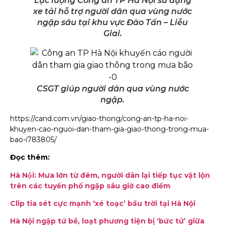
Lực lượng Công an TP Hà Nội sử dụng
xe tải hỗ trợ người dân qua vùng nước
ngập sâu tại khu vực Đào Tấn – Liễu
Giai.
CSGT giúp người dân qua vùng nước
ngập.
https://cand.com.vn/giao-thong/cong-an-tp-ha-noi-
khuyen-cao-nguoi-dan-tham-gia-giao-thong-trong-mua-
bao-i783805/
Đọc thêm:
Hà Nội: Mưa lớn từ đêm, người dân lại tiếp tục vật lộn
trên các tuyến phố ngập sâu giờ cao điểm
Clip tia sét cực mạnh ‘xé toạc’ bầu trời tại Hà Nội
Hà Nội ngập tứ bề, loạt phương tiện bị ‘bức tử’ giữa