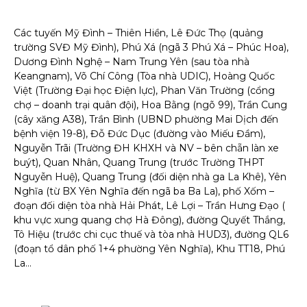
Các tuyến Mỹ Đình – Thiên Hiền, Lê Đức Thọ (quảng
trường SVĐ Mỹ Đình), Phú Xá (ngã 3 Phú Xá – Phúc Hoa),
Dương Đình Nghệ – Nam Trung Yên (sau tòa nhà
Keangnam), Võ Chí Công (Tòa nhà UDIC), Hoàng Quốc
Việt (Trường Đại học Điện lực), Phan Văn Trường (cổng
chợ – doanh trại quân đội), Hoa Bằng (ngõ 99), Trần Cung
(cây xăng A38), Trần Bình (UBND phường Mai Dịch đến
bệnh viện 19-8), Đỗ Đức Dục (đường vào Miếu Đầm),
Nguyễn Trãi (Trường ĐH KHXH và NV – bên chẵn làn xe
buýt), Quan Nhân, Quang Trung (trước Trường THPT
Nguyễn Huệ), Quang Trung (đối diện nhà ga La Khê), Yên
Nghĩa (từ BX Yên Nghĩa đến ngã ba Ba La), phố Xốm –
đoạn đối diện tòa nhà Hải Phát, Lê Lợi – Trần Hưng Đạo (
khu vực xung quang chợ Hà Đông), đường Quyết Thắng,
Tô Hiệu (trước chi cục thuế và tòa nhà HUD3), đường QL6
(đoạn tổ dân phố 1+4 phường Yên Nghĩa), Khu TT18, Phú
La…