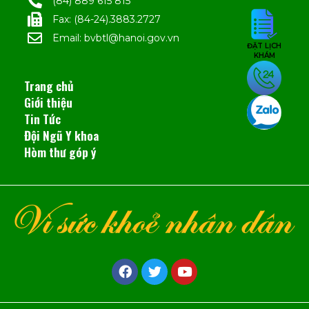
(84) 889 615 815
Fax: (84-24).3883.2727
Email: bvbtl@hanoi.gov.vn
ĐẶT LỊCH
KHÁM
Trang chủ
Giới thiệu
Tin Tức
Đội Ngũ Y khoa
Hòm thư góp ý