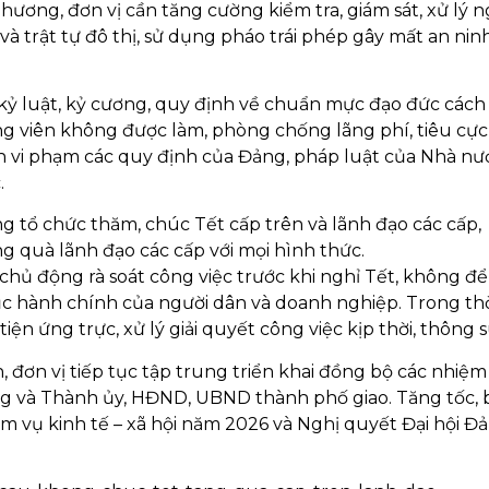
ương, đơn vị cần tăng cường kiểm tra, giám sát, xử lý 
và trật tự đô thị, sử dụng pháo trái phép gây mất an ninh
kỷ luật, kỷ cương, quy định về chuẩn mực đạo đức cách
 viên không được làm, phòng chống lãng phí, tiêu cực
hân vi phạm các quy định của Đảng, pháp luật của Nhà nư
.
g tổ chức thăm, chúc Tết cấp trên và lãnh đạo các cấp,
 quà lãnh đạo các cấp với mọi hình thức.
chủ động rà soát công việc trước khi nghỉ Tết, không đ
tục hành chính của người dân và doanh nghiệp. Trong thờ
iện ứng trực, xử lý giải quyết công việc kịp thời, thông s
, đơn vị tiếp tục tập trung triển khai đồng bộ các nhiệm
 và Thành ủy, HĐND, UBND thành phố giao. Tăng tốc, 
ệm vụ kinh tế – xã hội năm 2026 và Nghị quyết Đại hội Đ