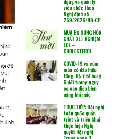
dụng và quản lý
viên chức theo
Nghị định số
259/2026/NĐ-CP
ghiêm
MUA BỔ SUNG HÓA
CHẤT XÉT NGHIỆM
LDL –
hị số
CHOLESTEROL
bàn.
COVID-19 và cúm
hội để
mùa có dấu hiệu
 vui
tăng, Bộ Y tế lưu ý
ính
6 đối tượng nguy
cơ cao diễn biến
oàn
nặng khi mắc
TRỰC TIẾP: Hội nghị
huật,
toàn quốc quán
vụ
triệt và triển khai
nh ảnh
thực hiện Nghị
quyết Hội nghị
Trung ương 3