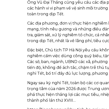
Ông Vũ Đại Thắng cũng yêu cầu các địa ph
các hành vi vi phạm về vệ sinh môi trường 
toàn trong dịp Tết.
Các địa phương, đơn vị thực hiện nghiêm 
mạng, tính nêu gương và những điều đảng
tra, giám sát, xử lý nghiêm tổ chức, cá n
trong dịp Tết, nhất là về lãng phí, tiêu cực
Đặc biệt, Chủ tịch TP Hà Nội yêu cầu khôn
nghiêm cấm việc dùng công quỹ biếu, tặng
Các sở, ban, ngành, UBND các xã, phường 
tiến độ, không để ách tắc, chậm trễ thủ 
nghỉ Tết, bố trí đầy đủ lực lượng, phương t
Ngay sau kỳ nghỉ Tết, toàn bộ các cơ quan
trọng tâm của năm 2026 được Trung ương
phá thực hiện thắng lợi các mục tiêu, nhi
thành phố lần thứ XVIII…