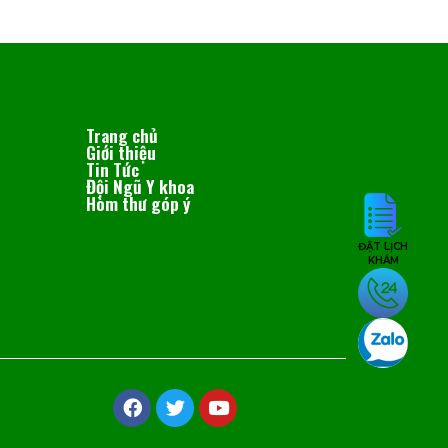
Trang chủ
Giới thiệu
Tin Tức
Đội Ngũ Y khoa
Hòm thư góp ý
ĐẶT LỊCH
KHÁM