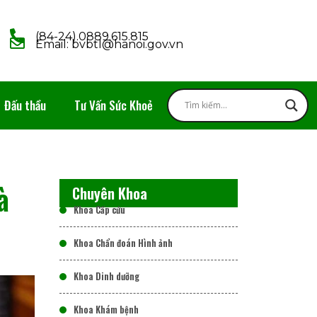
(84-24).0889.615.815
Email: bvbtl@hanoi.gov.vn
Đấu thầu
Tư Vấn Sức Khoẻ
à
Chuyên Khoa
Khoa Cấp cứu
Khoa Chẩn đoán Hình ảnh
Khoa Dinh dưỡng
Khoa Khám bệnh