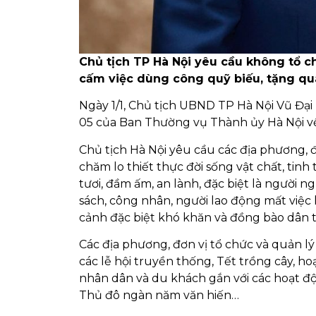
Chủ tịch TP Hà Nội yêu cầu không tổ c
cấm việc dùng công quỹ biếu, tặng quà
Ngày 1/1, Chủ tịch UBND TP Hà Nội Vũ Đại 
05 của Ban Thường vụ Thành ủy Hà Nội về
Chủ tịch Hà Nội yêu cầu các địa phương, 
chăm lo thiết thực đời sống vật chất, tin
tươi, đầm ấm, an lành, đặc biệt là người 
sách, công nhân, người lao động mất việc 
cảnh đặc biệt khó khăn và đồng bào dân t
Các địa phương, đơn vị tổ chức và quản l
các lễ hội truyền thống, Tết trồng cây, 
nhân dân và du khách gắn với các hoạt độ
Thủ đô ngàn năm văn hiến…