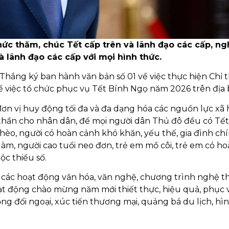
hức thăm, chúc Tết cấp trên và lãnh đạo các cấp, n
 lãnh đạo các cấp với mọi hình thức.
Thắng ký ban hành văn bản số 01 về việc thực hiện Chỉ t
 việc tổ chức phục vụ Tết Bính Ngọ năm 2026 trên địa 
đơn vị huy động tối đa và đa dạng hóa các nguồn lực xã 
h thần cho nhân dân, để mọi người dân Thủ đô đều có Tết
nghèo, người có hoàn cảnh khó khăn, yếu thế, gia đình ch
làm, người cao tuổi neo đơn, trẻ em mồ côi, trẻ em có h
ộc thiểu số.
ý các hoạt động văn hóa, văn nghệ, chương trình nghệ t
hoạt động chào mừng năm mới thiết thực, hiệu quả, phục 
ng đối ngoại, xúc tiến thương mại, quảng bá du lịch, hì