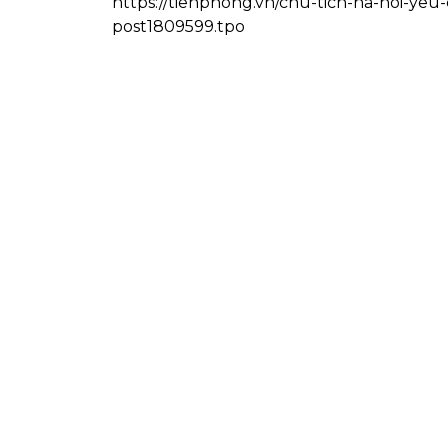
https://tienphong.vn/chu-tich-ha-noi-ye
post1809599.tpo