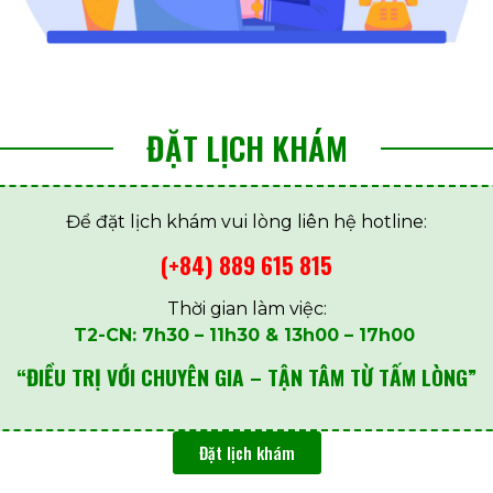
ĐẶT LỊCH KHÁM
Để đặt lịch khám vui lòng liên hệ hotline:
(+84) 889 615 815
Thời gian làm việc:
T2-CN: 7h30 – 11h30 & 13h00 – 17h00
“ĐIỀU TRỊ VỚI CHUYÊN GIA – TẬN TÂM TỪ TẤM LÒNG”
Đặt lịch khám