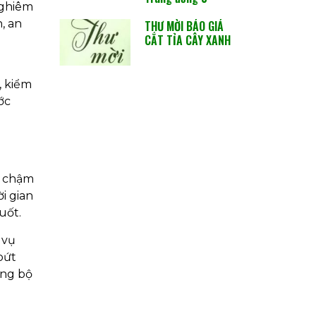
nghiêm
, an
THƯ MỜI BÁO GIÁ
CẮT TỈA CÂY XANH
, kiểm
ớc
ể chậm
i gian
uốt.
 vụ
bứt
ảng bộ