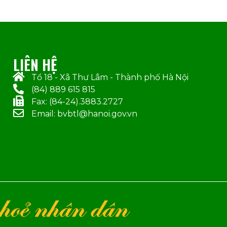
LIÊN HỆ
Tổ 18 - Xã Thư Lâm - Thành phố Hà Nội
(84) 889 615 815
Fax: (84-24).3883.2727
Email: bvbtl@hanoi.gov.vn