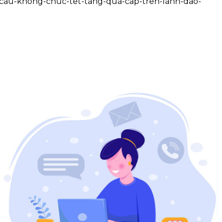
u-cau-khong-chuc-tet-tang-qua-cap-tren-lanh-dao-