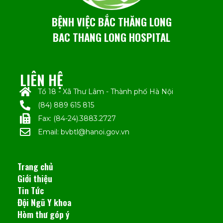
BỆNH VIỆC BẮC THĂNG LONG
BAC THANG LONG HOSPITAL
LIÊN HỆ
Tổ 18 - Xã Thư Lâm - Thành phố Hà Nội
(84) 889 615 815
Fax: (84-24).3883.2727
Email: bvbtl@hanoi.gov.vn
Trang chủ
Giới thiệu
Tin Tức
Đội Ngũ Y khoa
Hòm thư góp ý