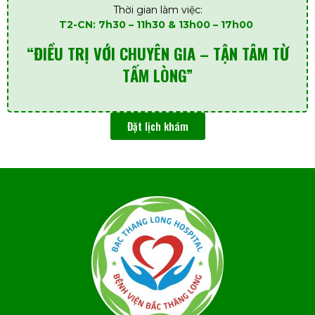
Thời gian làm việc:
T2-CN: 7h30 – 11h30 & 13h00 – 17h00
“ĐIỀU TRỊ VỚI CHUYÊN GIA – TẬN TÂM TỪ
TẤM LÒNG”
Đặt lịch khám