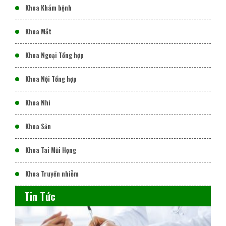
Khoa Khám bệnh
Khoa Mắt
Khoa Ngoại Tổng hợp
Khoa Nội Tổng hợp
Khoa Nhi
Khoa Sản
Khoa Tai Mũi Họng
Khoa Truyền nhiễm
Tin Tức