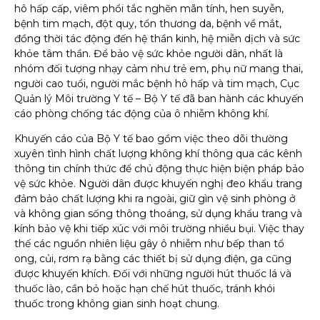
hô hấp cấp, viêm phổi tắc nghẽn mãn tính, hen suyễn,
bệnh tim mạch, đột quỵ, tổn thương da, bệnh về mắt,
đồng thời tác động đến hệ thần kinh, hệ miễn dịch và sức
khỏe tâm thần. Để bảo vệ sức khỏe người dân, nhất là
nhóm đối tượng nhạy cảm như trẻ em, phụ nữ mang thai,
người cao tuổi, người mắc bệnh hô hấp và tim mạch, Cục
Quản lý Môi trường Y tế – Bộ Y tế đã ban hành các khuyến
cáo phòng chống tác động của ô nhiễm không khí.
Khuyến cáo của Bộ Y tế bao gồm việc theo dõi thường
xuyên tình hình chất lượng không khí thông qua các kênh
thông tin chính thức để chủ động thực hiện biện pháp bảo
vệ sức khỏe. Người dân được khuyến nghị đeo khẩu trang
đảm bảo chất lượng khi ra ngoài, giữ gìn vệ sinh phòng ở
và không gian sống thông thoáng, sử dụng khẩu trang và
kính bảo vệ khi tiếp xúc với môi trường nhiều bụi. Việc thay
thế các nguồn nhiên liệu gây ô nhiễm như bếp than tổ
ong, củi, rơm rạ bằng các thiết bị sử dụng điện, ga cũng
được khuyến khích. Đối với những người hút thuốc lá và
thuốc lào, cần bỏ hoặc hạn chế hút thuốc, tránh khói
thuốc trong không gian sinh hoạt chung.