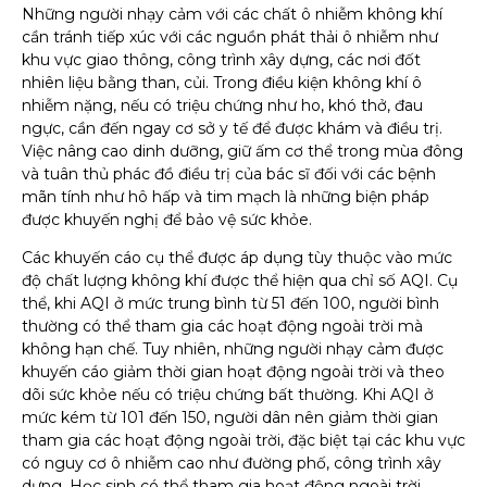
Những người nhạy cảm với các chất ô nhiễm không khí
cần tránh tiếp xúc với các nguồn phát thải ô nhiễm như
khu vực giao thông, công trình xây dựng, các nơi đốt
nhiên liệu bằng than, củi. Trong điều kiện không khí ô
nhiễm nặng, nếu có triệu chứng như ho, khó thở, đau
ngực, cần đến ngay cơ sở y tế để được khám và điều trị.
Việc nâng cao dinh dưỡng, giữ ấm cơ thể trong mùa đông
và tuân thủ phác đồ điều trị của bác sĩ đối với các bệnh
mãn tính như hô hấp và tim mạch là những biện pháp
được khuyến nghị để bảo vệ sức khỏe.
Các khuyến cáo cụ thể được áp dụng tùy thuộc vào mức
độ chất lượng không khí được thể hiện qua chỉ số AQI. Cụ
thể, khi AQI ở mức trung bình từ 51 đến 100, người bình
thường có thể tham gia các hoạt động ngoài trời mà
không hạn chế. Tuy nhiên, những người nhạy cảm được
khuyến cáo giảm thời gian hoạt động ngoài trời và theo
dõi sức khỏe nếu có triệu chứng bất thường. Khi AQI ở
mức kém từ 101 đến 150, người dân nên giảm thời gian
tham gia các hoạt động ngoài trời, đặc biệt tại các khu vực
có nguy cơ ô nhiễm cao như đường phố, công trình xây
dựng. Học sinh có thể tham gia hoạt động ngoài trời