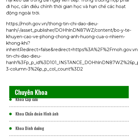
đi học, cần điều chỉnh thời gian học và hạn chế các hoạt
động ngoài trời.
https://moh.gov.vn/thong-tin-chi-dao-dieu-
hanh/-/asset_publisher/DOHhlnDN87WZ/content/bo-y-te-
khuyen-cao-ve-phong-chong-anh-huong-cua-o-nhiem-
khong-khi?
inheritRedirect=false&redirect=https%3A%2F%2Fmoh.gov.
tin-chi-dao-dieu-
hanh%3Fp_p_id%3D101_INSTANCE_DOHhlnDN87WZ%26p_p_
3-column-3%26p_p_col_count%3D2
Chuyên Khoa
Khoa Cấp cứu
Khoa Chẩn đoán Hình ảnh
Khoa Dinh dưỡng