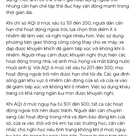
nhưng cần hạn chế tập thể dục hay vận động mạnh trong
thời gian dài.
Khi chỉ số AQI ở mức xấu từ 151 đến 200, người dân cần
hạn chế hoạt động ngoài trời, lựa chọn thời điểm ít ô
nhiễm để làm việc và nghỉ ngơi nhiều hơn. Việc sử dụng
phương tiện giao thông công cộng thay cho xe máy; xe
đạp được khuyến khích để giảm tiếp xúc với không khí ô
nhiễm. Người nhạy cảm được khuyến nghị thực hiện các
hoạt động trong nhà, vệ sinh mũi, họng và mắt bằng nước
muối sinh lý. Với AQI ở mức rất xấu từ 201 đến 300, mọi
hoạt động ngoài trời nên được hạn chế tối đa. Các gia đình
sống gần khu vực ô nhiễm cần đóng cửa sổ và cửa ra vào
để giảm tiếp xúc với không khí ô nhiễm. Việc sử dụng khẩu
trang có khả năng ngăn bụi mịn được khuyến nghị.
Khi AQI ở mức nguy hại từ 301 đến 500, tất cả các hoạt
động ngoài trời nên được tránh. Người dân cần chuyển
sang các hoạt động trong nhà và đảm bảo đóng kín cửa
sổ, cửa ra vào. Đối với trẻ em tại các trường học, cần cân
nhắc cho nghỉ học nếu tình trạng không khí ở mức nguy
hại kéo dài trong ba ngày liên tiếp. Trong trường hợp phải