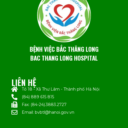
BỆNH VIỆC BẮC THĂNG LONG
BAC THANG LONG HOSPITAL
LIÊN HỆ
Tổ 18 - Xã Thư Lâm - Thành phố Hà Nội
(84) 889 615 815
Fax: (84-24).3883.2727
Email: bvbtl@hanoi.gov.vn