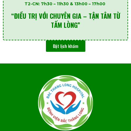
T2-CN: 7h30 – 11h30 & 13h00 – 17h00
“ĐIỀU TRỊ VỚI CHUYÊN GIA – TẬN TÂM TỪ
TẤM LÒNG”
Đặt lịch khám