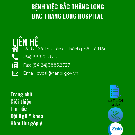
BỆNH VIỆC BẮC THĂNG LONG
BAC THANG LONG HOSPITAL
LIÊN HỆ
Tổ 18 - Xã Thư Lâm - Thành phố Hà Nội
(84) 889 615 815
Fax: (84-24).3883.2727
Email: bvbtl@hanoi.gov.vn
Trang chủ
Giới thiệu
ĐẶT LỊCH
KHÁM
Tin Tức
Đội Ngũ Y khoa
Hòm thư góp ý