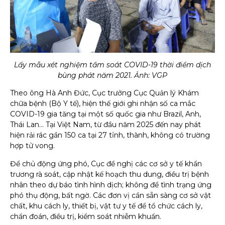
Lấy mẫu xét nghiệm tầm soát COVID-19 thời điểm dịch
bùng phát năm 2021. Ảnh: VGP
Theo ông Hà Anh Đức, Cục trưởng Cục Quản lý Khám
chữa bệnh (Bộ Y tế), hiện thế giới ghi nhận số ca mắc
COVID-19 gia tăng tại một số quốc gia như Brazil, Anh,
Thái Lan… Tại Việt Nam, từ đầu năm 2025 đến nay phát
hiện rải rác gần 150 ca tại 27 tỉnh, thành, không có trường
hợp tử vong.
Để chủ động ứng phó, Cục đề nghị các cơ sở y tế khẩn
trương rà soát, cập nhật kế hoạch thu dung, điều trị bệnh
nhân theo dự báo tình hình dịch; không để tình trạng ứng
phó thụ động, bất ngờ. Các đơn vị cần sẵn sàng cơ sở vật
chất, khu cách ly, thiết bị, vật tư y tế để tổ chức cách ly,
chẩn đoán, điều trị, kiểm soát nhiễm khuẩn.