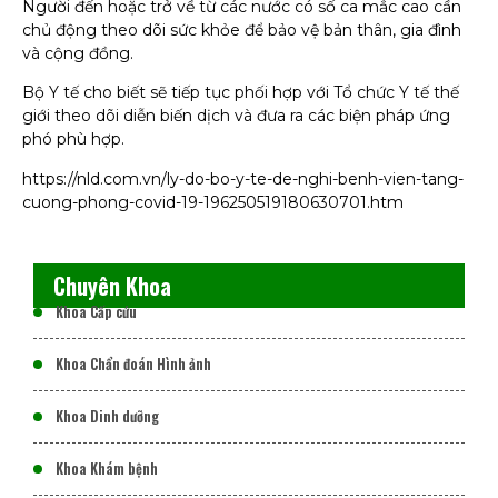
Người đến hoặc trở về từ các nước có số ca mắc cao cần
chủ động theo dõi sức khỏe để bảo vệ bản thân, gia đình
và cộng đồng.
Bộ Y tế cho biết sẽ tiếp tục phối hợp với Tổ chức Y tế thế
giới theo dõi diễn biến dịch và đưa ra các biện pháp ứng
phó phù hợp.
https://nld.com.vn/ly-do-bo-y-te-de-nghi-benh-vien-tang-
cuong-phong-covid-19-196250519180630701.htm
Chuyên Khoa
Khoa Cấp cứu
Khoa Chẩn đoán Hình ảnh
Khoa Dinh dưỡng
Khoa Khám bệnh