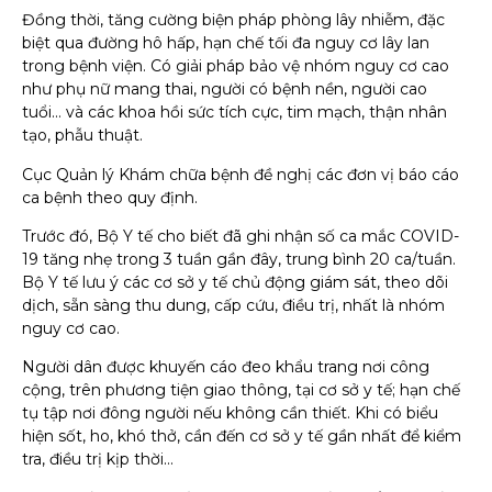
Đồng thời, tăng cường biện pháp phòng lây nhiễm, đặc
biệt qua đường hô hấp, hạn chế tối đa nguy cơ lây lan
trong bệnh viện. Có giải pháp bảo vệ nhóm nguy cơ cao
như phụ nữ mang thai, người có bệnh nền, người cao
tuổi… và các khoa hồi sức tích cực, tim mạch, thận nhân
tạo, phẫu thuật.
Cục Quản lý Khám chữa bệnh đề nghị các đơn vị báo cáo
ca bệnh theo quy định.
Trước đó, Bộ Y tế cho biết đã ghi nhận số ca mắc COVID-
19 tăng nhẹ trong 3 tuần gần đây, trung bình 20 ca/tuần.
Bộ Y tế lưu ý các cơ sở y tế chủ động giám sát, theo dõi
dịch, sẵn sàng thu dung, cấp cứu, điều trị, nhất là nhóm
nguy cơ cao.
Người dân được khuyến cáo đeo khẩu trang nơi công
cộng, trên phương tiện giao thông, tại cơ sở y tế; hạn chế
tụ tập nơi đông người nếu không cần thiết. Khi có biểu
hiện sốt, ho, khó thở, cần đến cơ sở y tế gần nhất để kiểm
tra, điều trị kịp thời…