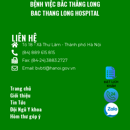
BỆNH VIỆC BẮC THĂNG LONG
BAC THANG LONG HOSPITAL
LIÊN HỆ
Tổ 18 - Xã Thư Lâm - Thành phố Hà Nội
(84) 889 615 815
Fax: (84-24).3883.2727
Email: bvbtl@hanoi.gov.vn
ĐẶT LỊCH
KHÁM
Trang chủ
Giới thiệu
Tin Tức
Đội Ngũ Y khoa
Hòm thư góp ý