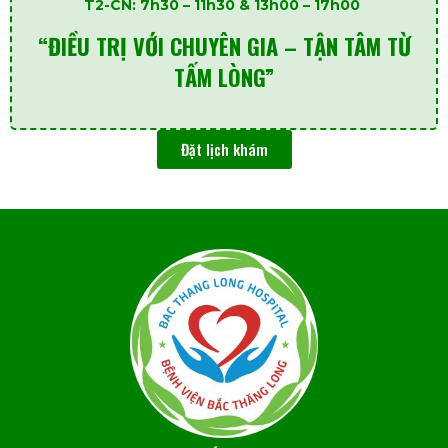
T2-CN: 7h30 – 11h30 & 13h00 – 17h00
“ĐIỀU TRỊ VỚI CHUYÊN GIA – TẬN TÂM TỪ
TẤM LÒNG”
Đặt lịch khám