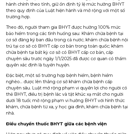
hành chính theo tỉnh, giữ ổn định tỷ lệ mức hưởng BHYT
theo quy định của Luật hiện hành và mở rộng với một số
trường hợp.
Theo đó, người tham gia BHYT được hưởng 100% mức
bảo hiểm trong các tình huống sau: Khám chữa bệnh tại
cơ sở đăng ký ban đầu trong cả nước; khám chữa bệnh nội
trú tại cơ sở có BHYT cấp cơ bản trong toàn quốc; khám
chữa bệnh tại bất kỳ cơ sở có BHYT cấp cơ bản, cấp
chuyên sâu trước ngày 1/1/2025 đã được cơ quan có thẩm
quyền xác định là tuyến huyện.
Đặc biệt, một số trường hợp bệnh hiếm, bệnh hiểm
nghèo… được lên thẳng cơ sở khám chữa bệnh cấp
chuyên sâu. Luật mở rộng phạm vi quyền lợi cho người có
thẻ BHYT, điều trị bệnh lác và tật khúc xạ mắt cho người
dưới 18 tuổi; mở rộng phạm vi hưởng BHYT với hình thức
khám, chữa bệnh từ xa, y học gia đình, khám chữa bệnh tại
nhà.
Điều chuyển thuốc BHYT giữa các bệnh viện