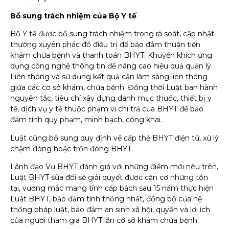
Bổ sung trách nhiệm của Bộ Y tế
Bộ Y tế được bổ sung trách nhiệm trong rà soát, cập nhật
thường xuyên phác đồ điều trị để bảo đảm thuận tiện
khám chữa bệnh và thanh toán BHYT. Khuyến khích ứng
dụng công nghệ thông tin để nâng cao hiệu quả quản lý.
Liên thông và sử dụng kết quả cận lâm sàng liên thông
giữa các cơ sở khám, chữa bệnh. Đồng thời Luật ban hành
nguyên tắc, tiêu chí xây dựng danh mục thuốc, thiết bị y
tế, dịch vụ y tế thuộc phạm vi chi trả của BHYT để bảo
đảm tính quy phạm, minh bạch, công khai.
Luật cũng bổ sung quy định về cấp thẻ BHYT điện tử, xử lý
chậm đóng hoặc trốn đóng BHYT.
Lãnh đạo Vụ BHYT đánh giá với những điểm mới nêu trên,
Luật BHYT sửa đổi sẽ giải quyết được căn cơ những tồn
tại, vướng mắc mang tính cấp bách sau 15 năm thực hiện
Luật BHYT, bảo đảm tính thống nhất, đồng bộ của hệ
thống pháp luật, bảo đảm an sinh xã hội, quyền và lợi ích
của người tham gia BHYT lẫn cơ sở khám chữa bệnh.