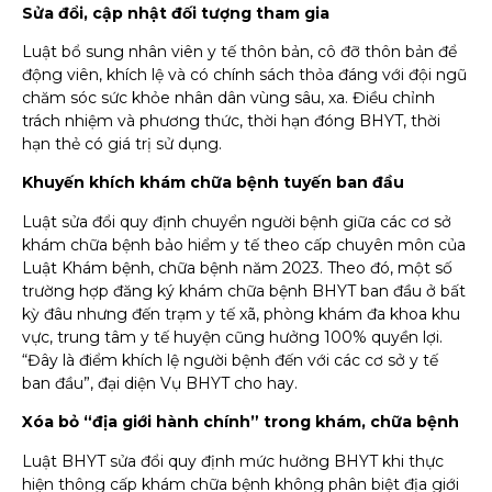
Sửa đổi, cập nhật đối tượng tham gia
Luật bổ sung nhân viên y tế thôn bản, cô đỡ thôn bản để
động viên, khích lệ và có chính sách thỏa đáng với đội ngũ
chăm sóc sức khỏe nhân dân vùng sâu, xa. Điều chỉnh
trách nhiệm và phương thức, thời hạn đóng BHYT, thời
hạn thẻ có giá trị sử dụng.
Khuyến khích khám chữa bệnh tuyến ban đầu
Luật sửa đổi quy định chuyển người bệnh giữa các cơ sở
khám chữa bệnh bảo hiểm y tế theo cấp chuyên môn của
Luật Khám bệnh, chữa bệnh năm 2023. Theo đó, một số
trường hợp đăng ký khám chữa bệnh BHYT ban đầu ở bất
kỳ đâu nhưng đến trạm y tế xã, phòng khám đa khoa khu
vực, trung tâm y tế huyện cũng hưởng 100% quyền lợi.
“Đây là điểm khích lệ người bệnh đến với các cơ sở y tế
ban đầu”, đại diện Vụ BHYT cho hay.
Xóa bỏ “địa giới hành chính” trong khám, chữa bệnh
Luật BHYT sửa đổi quy định mức hưởng BHYT khi thực
hiện thông cấp khám chữa bệnh không phân biệt địa giới