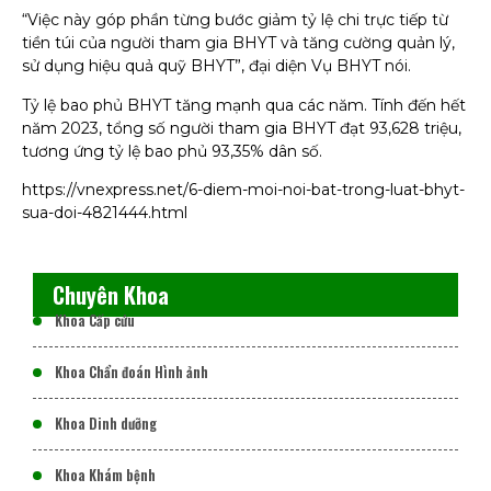
“Việc này góp phần từng bước giảm tỷ lệ chi trực tiếp từ
tiền túi của người tham gia BHYT và tăng cường quản lý,
sử dụng hiệu quả quỹ BHYT”, đại diện Vụ BHYT nói.
Tỷ lệ bao phủ BHYT tăng mạnh qua các năm. Tính đến hết
năm 2023, tổng số người tham gia BHYT đạt 93,628 triệu,
tương ứng tỷ lệ bao phủ 93,35% dân số.
https://vnexpress.net/6-diem-moi-noi-bat-trong-luat-bhyt-
sua-doi-4821444.html
Chuyên Khoa
Khoa Cấp cứu
Khoa Chẩn đoán Hình ảnh
Khoa Dinh dưỡng
Khoa Khám bệnh