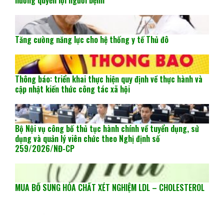
hưởng quyền lợi người bệnh
Tăng cường năng lực cho hệ thống y tế Thủ đô
Thông báo: triển khai thực hiện quy định về thực hành và
cập nhật kiến thức công tác xã hội
Bộ Nội vụ công bố thủ tục hành chính về tuyển dụng, sử
dụng và quản lý viên chức theo Nghị định số
259/2026/NĐ-CP
MUA BỔ SUNG HÓA CHẤT XÉT NGHIỆM LDL – CHOLESTEROL