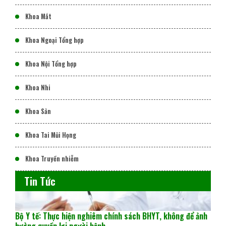
Khoa Mắt
Khoa Ngoại Tổng hợp
Khoa Nội Tổng hợp
Khoa Nhi
Khoa Sản
Khoa Tai Mũi Họng
Khoa Truyền nhiễm
Tin Tức
Bộ Y tế: Thực hiện nghiêm chính sách BHYT, không để ảnh