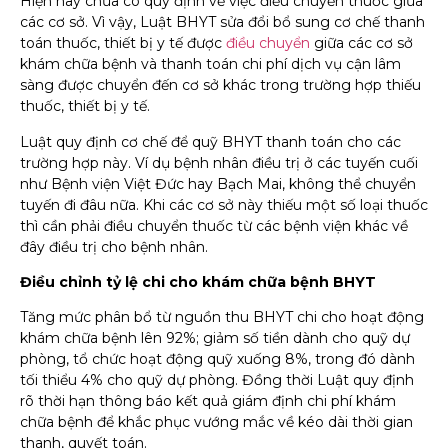
Hiện nay chưa có quy định về việc điều chuyển thuốc giữa
các cơ sở. Vì vậy, Luật BHYT sửa đổi bổ sung cơ chế thanh
toán thuốc, thiết bị y tế được
điều chuyển
giữa các cơ sở
khám chữa bệnh và thanh toán chi phí dịch vụ cận lâm
sàng được chuyển đến cơ sở khác trong trường hợp thiếu
thuốc, thiết bị y tế.
Luật quy định cơ chế để quỹ BHYT thanh toán cho các
trường hợp này. Ví dụ bệnh nhân điều trị ở các tuyến cuối
như Bệnh viện Việt Đức hay Bạch Mai, không thể chuyển
tuyến đi đâu nữa. Khi các cơ sở này thiếu một số loại thuốc
thì cần phải điều chuyển thuốc từ các bệnh viện khác về
đây điều trị cho bệnh nhân.
Điều chỉnh tỷ lệ chi cho khám chữa bệnh BHYT
Tăng mức phân bổ từ nguồn thu BHYT chi cho hoạt động
khám chữa bệnh lên 92%; giảm số tiền dành cho quỹ dự
phòng, tổ chức hoạt động quỹ xuống 8%, trong đó dành
tối thiểu 4% cho quỹ dự phòng. Đồng thời Luật quy định
rõ thời hạn thông báo kết quả giám định chi phí khám
chữa bệnh để khắc phục vướng mắc về kéo dài thời gian
thanh, quyết toán.