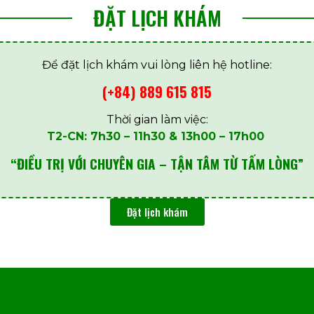
ĐẶT LỊCH KHÁM
Để đặt lịch khám vui lòng liên hệ hotline:
(+84) 889 615 815
Thời gian làm việc:
T2-CN: 7h30 – 11h30 & 13h00 – 17h00
“ĐIỀU TRỊ VỚI CHUYÊN GIA – TẬN TÂM TỪ TẤM LÒNG”
Đặt lịch khám