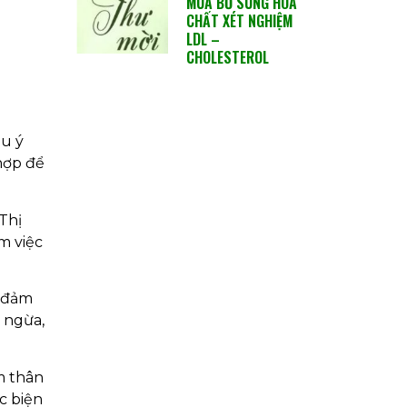
MUA BỔ SUNG HÓA
CHẤT XÉT NGHIỆM
LDL –
CHOLESTEROL
hu ý
hợp để
Thị
m việc
o đảm
g ngừa,
m thân
c biện