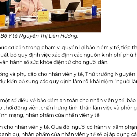
Bộ Y tế Nguyễn Thị Liên Hương.
c cơ bản trong phạm vi quyền lợi bảo hiểm y tế, tiếp t
xuất bỏ quy định việc xác định các nguồn kinh phí phù 
vận hành sổ sức khỏe điện tử cho người dân.
ương và phụ cấp cho nhân viên y tế, Thứ trưởng Nguyễn 
dự kiến bổ sung các quy định làm rõ khái niệm “người là
một số điều về bảo đảm an toàn cho nhân viên y tế, bả
kịp thời động viên, chấn hưng tinh thần làm việc và phòn
tính mạng, nhân phẩm của nhân viên y tế.
n cho nhân viên y tế. Qua đó, người có hành vi xâm phạ
anh dự, nhân phẩm của nhân viên y tế sẽ bị áp dụng cá