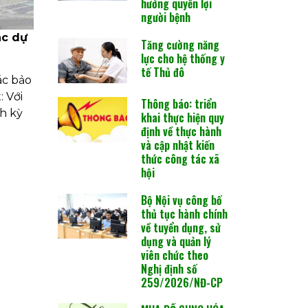
hưởng quyền lợi
người bệnh
ác dự
Tăng cường năng
lực cho hệ thống y
tế Thủ đô
ác bảo
 Với
Thông báo: triển
h kỳ
khai thực hiện quy
định về thực hành
và cập nhật kiến
thức công tác xã
hội
Bộ Nội vụ công bố
thủ tục hành chính
về tuyển dụng, sử
dụng và quản lý
viên chức theo
Nghị định số
259/2026/NĐ-CP