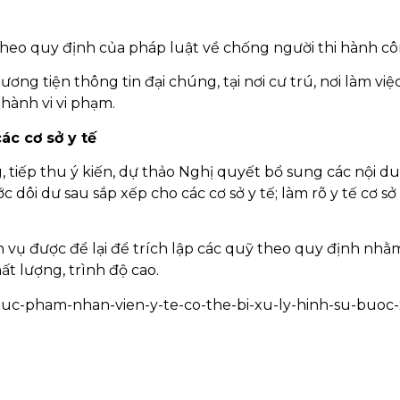
theo quy định của pháp luật về chống người thi hành cô
ương tiện thông tin đại chúng, tại nơi cư trú, nơi làm việ
 hành vi vi phạm.
ác cơ sở y tế
g, tiếp thu ý kiến, dự thảo Nghị quyết bổ sung các nội d
dôi dư sau sắp xếp cho các cơ sở y tế; làm rõ y tế cơ sở
 vụ được để lại để trích lập các quỹ theo quy định nhằ
t lượng, trình độ cao.
uc-pham-nhan-vien-y-te-co-the-bi-xu-ly-hinh-su-buoc-