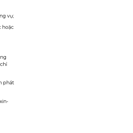
ng vụ;
c hoặc
ung
 chỉ
m phát
xin-