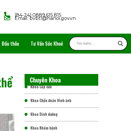
(84-24).0889.615.815
Email: bvbtl@hanoi.gov.vn
Đấu thầu
Tư Vấn Sức Khoẻ
thể
Chuyên Khoa
Khoa Cấp cứu
Khoa Chẩn đoán Hình ảnh
Khoa Dinh dưỡng
Khoa Khám bệnh