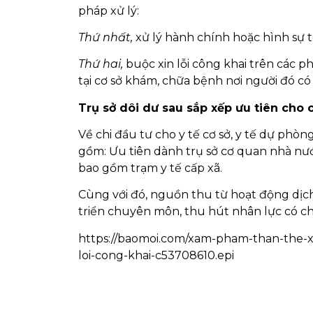
pháp xử lý:
Thứ nhất,
xử lý hành chính hoặc hình sự 
Thứ hai,
buộc xin lỗi công khai trên các ph
tại cơ sở khám, chữa bệnh nơi người đó có
Trụ sở dôi dư sau sắp xếp ưu tiên cho c
Về chi đầu tư cho y tế cơ sở, y tế dự phòn
gồm: Ưu tiên dành trụ sở cơ quan nhà nước 
bao gồm trạm y tế cấp xã.
Cùng với đó, nguồn thu từ hoạt động dịch
triển chuyên môn, thu hút nhân lực có chấ
https://baomoi.com/xam-pham-than-the-x
loi-cong-khai-c53708610.epi