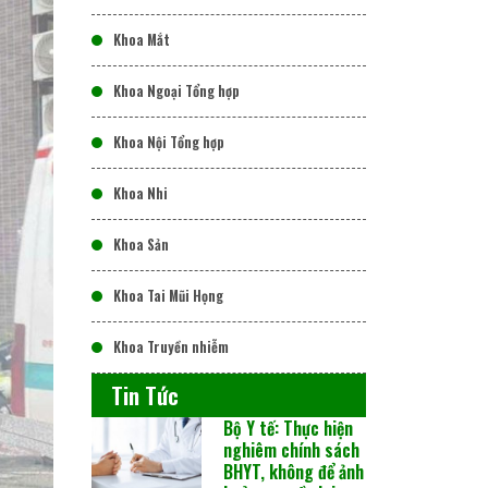
Khoa Mắt
Khoa Ngoại Tổng hợp
Khoa Nội Tổng hợp
Khoa Nhi
Khoa Sản
Khoa Tai Mũi Họng
Khoa Truyền nhiễm
Tin Tức
Bộ Y tế: Thực hiện
nghiêm chính sách
BHYT, không để ảnh