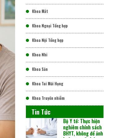
Khoa Mắt
Khoa Ngoại Tổng hợp
Khoa Nội Tổng hợp
Khoa Nhi
Khoa Sản
Khoa Tai Mũi Họng
Khoa Truyền nhiễm
Tin Tức
Bộ Y tế: Thực hiện
nghiêm chính sách
BHYT, không để ảnh