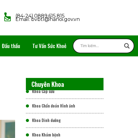
(84-24).0889.615.815
Email: bvbtl@hanoi.gov.vn
Đấu thầu
Tư Vấn Sức Khoẻ
Chuyên Khoa
Khoa Cấp cứu
Khoa Chẩn đoán Hình ảnh
Khoa Dinh dưỡng
Khoa Khám bệnh