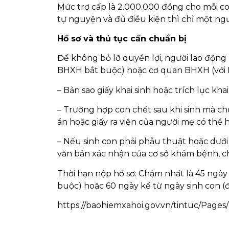
Mức trợ cấp là 2.000.000 đồng cho mỗi c
tự nguyện và đủ điều kiện thì chỉ một ng
Hồ sơ và thủ tục cần chuẩn bị
Để không bỏ lỡ quyền lợi, người lao động
BHXH bắt buộc) hoặc cơ quan BHXH (với 
– Bản sao giấy khai sinh hoặc trích lục kha
– Trường hợp con chết sau khi sinh mà ch
án hoặc giấy ra viện của người mẹ có thể h
– Nếu sinh con phải phẫu thuật hoặc dưới
văn bản xác nhận của cơ sở khám bệnh, c
Thời hạn nộp hồ sơ: Chậm nhất là 45 ngày 
buộc) hoặc 60 ngày kể từ ngày sinh con (đ
https://baohiemxahoi.gov.vn/tintuc/Page