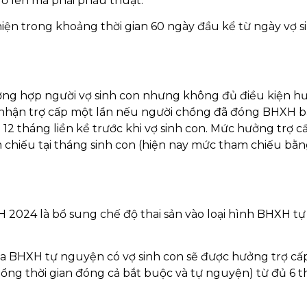
trở lên mà phải phẫu thuật.
hiện trong khoảng thời gian 60 ngày đầu kể từ ngày vợ s
ờng hợp người vợ sinh con nhưng không đủ điều kiện h
c nhận trợ cấp một lần nếu người chồng đã đóng BHXH b
 12 tháng liền kề trước khi vợ sinh con. Mức hưởng trợ c
 chiếu tại tháng sinh con (hiện nay mức tham chiếu bằ
2024 là bổ sung chế độ thai sản vào loại hình BHXH tự
a BHXH tự nguyện có vợ sinh con sẽ được hưởng trợ cấp
ng thời gian đóng cả bắt buộc và tự nguyện) từ đủ 6 