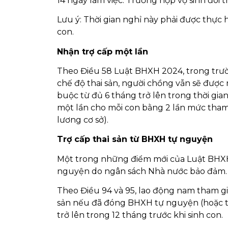
14 ngày làm việc: Trường hợp vợ sinh đôi 
Lưu ý: Thời gian nghỉ này phải được thực 
con.
Nhận trợ cấp một lần
Theo Điều 58 Luật BHXH 2024, trong trư
chế độ thai sản, người chồng vẫn sẽ đượ
buộc từ đủ 6 tháng trở lên trong thời gian
một lần cho mỗi con bằng 2 lần mức tham
lương cơ sở).
Trợ cấp thai sản từ BHXH tự nguyện
Một trong những điểm mới của Luật BHXH 
nguyện do ngân sách Nhà nước bảo đảm.
Theo Điều 94 và 95, lao động nam tham gi
sản nếu đã đóng BHXH tự nguyện (hoặc tổ
trở lên trong 12 tháng trước khi sinh con.