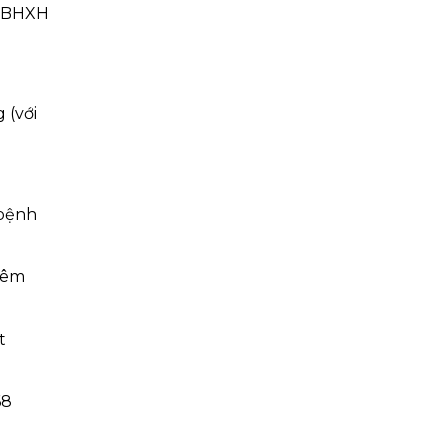
a BHXH
 (với
 bệnh
hêm
t
68