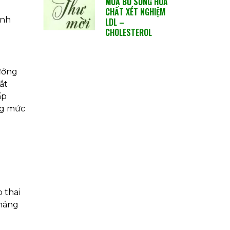
MUA BỔ SUNG HÓA
CHẤT XÉT NGHIỆM
inh
LDL –
CHOLESTEROL
ưởng
ắt
ấp
ng mức
 thai
tháng