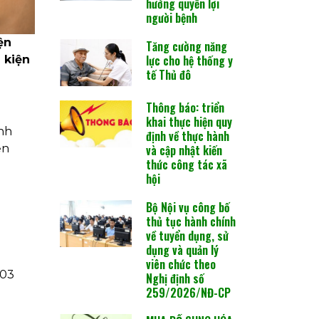
hưởng quyền lợi
người bệnh
ện
Tăng cường năng
lực cho hệ thống y
 kiện
tế Thủ đô
Thông báo: triển
khai thực hiện quy
nh
định về thực hành
ện
và cập nhật kiến
thức công tác xã
hội
Bộ Nội vụ công bố
thủ tục hành chính
về tuyển dụng, sử
dụng và quản lý
viên chức theo
 03
Nghị định số
259/2026/NĐ-CP