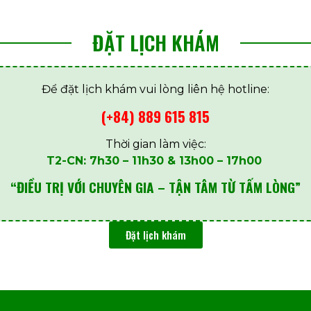
ĐẶT LỊCH KHÁM
Để đặt lịch khám vui lòng liên hệ hotline:
(+84) 889 615 815
Thời gian làm việc:
T2-CN: 7h30 – 11h30 & 13h00 – 17h00
“ĐIỀU TRỊ VỚI CHUYÊN GIA – TẬN TÂM TỪ TẤM LÒNG”
Đặt lịch khám