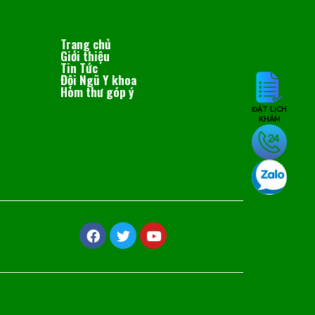
Trang chủ
Giới thiệu
Tin Tức
Đội Ngũ Y khoa
Hòm thư góp ý
ĐẶT LỊCH
KHÁM