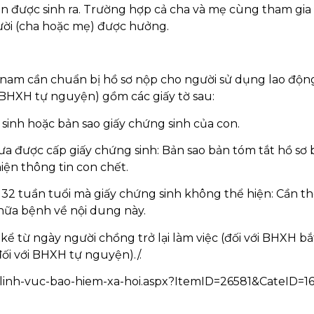
on được sinh ra. Trường hợp cả cha và mẹ cùng tham gi
ười (cha hoặc mẹ) được hưởng.
 nam cần chuẩn bị hồ sơ nộp cho người sử dụng lao động
BHXH tự nguyện) gồm các giấy tờ sau:
i sinh hoặc bản sao giấy chứng sinh của con.
ưa được cấp giấy chứng sinh: Bản sao bản tóm tắt hồ sơ
iện thông tin con chết.
 32 tuần tuổi mà giấy chứng sinh không thể hiện: Cần t
hữa bệnh về nội dung này.
kể từ ngày người chồng trở lại làm việc (đối với BHXH bắ
ối với BHXH tự nguyện)./.
s/linh-vuc-bao-hiem-xa-hoi.aspx?ItemID=26581&CateID=1